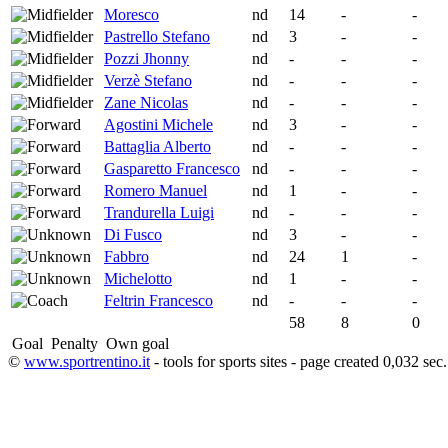
Moresco
nd
14
-
-
Pastrello Stefano
nd
3
-
-
Pozzi Jhonny
nd
-
-
-
Verzè Stefano
nd
-
-
-
Zane Nicolas
nd
-
-
-
Agostini Michele
nd
3
-
-
Battaglia Alberto
nd
-
-
-
Gasparetto Francesco
nd
-
-
-
Romero Manuel
nd
1
-
-
Trandurella Luigi
nd
-
-
-
Di Fusco
nd
3
-
-
Fabbro
nd
24
1
-
Michelotto
nd
1
-
-
Feltrin Francesco
nd
-
-
-
58
8
0
Goal
Penalty
Own goal
©
www.sportrentino.it
- tools for sports sites - page created 0,032 sec.