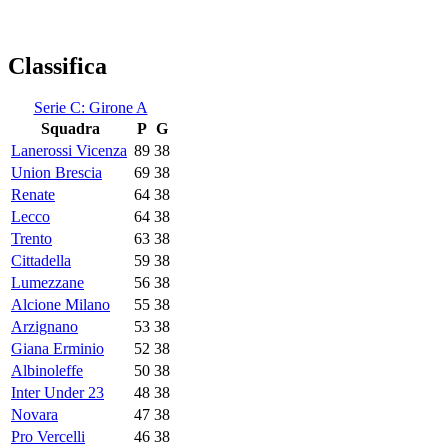
Classifica
Serie C: Girone A
Squadra
P
G
Lanerossi Vicenza
89
38
Union Brescia
69
38
Renate
64
38
Lecco
64
38
Trento
63
38
Cittadella
59
38
Lumezzane
56
38
Alcione Milano
55
38
Arzignano
53
38
Giana Erminio
52
38
Albinoleffe
50
38
Inter Under 23
48
38
Novara
47
38
Pro Vercelli
46
38