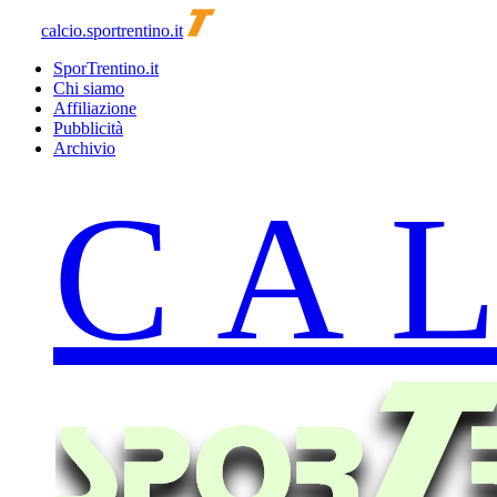
calcio.sportrentino.it
SporTrentino.it
Chi siamo
Affiliazione
Pubblicità
Archivio