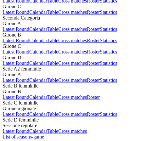
Latest Round
Calendar
Table
Cross matches
Roster
Statistics
Girone C
Latest Round
Calendar
Table
Cross matches
Roster
Statistics
Seconda Categoria
Girone A
Latest Round
Calendar
Table
Cross matches
Roster
Statistics
Girone B
Latest Round
Calendar
Table
Cross matches
Roster
Statistics
Girone C
Latest Round
Calendar
Table
Cross matches
Roster
Statistics
Girone D
Latest Round
Calendar
Table
Cross matches
Roster
Statistics
Serie A2 femminile
Girone A
Latest Round
Calendar
Table
Cross matches
Roster
Statistics
Serie B femminile
Girone B
Latest Round
Calendar
Table
Cross matches
Roster
Serie C femminile
Girone regionale
Latest Round
Calendar
Table
Cross matches
Roster
Statistics
Serie D femminile
Sessione regolare
Latest Round
Calendar
Table
Cross matches
List of seasons-game