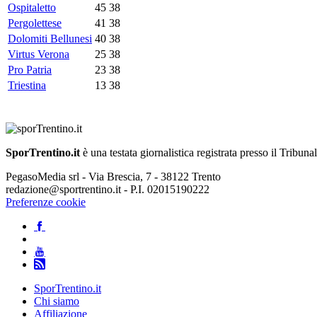
Ospitaletto
45
38
Pergolettese
41
38
Dolomiti Bellunesi
40
38
Virtus Verona
25
38
Pro Patria
23
38
Triestina
13
38
SporTrentino.it
è una testata giornalistica registrata presso il Tribuna
PegasoMedia srl - Via Brescia, 7 - 38122 Trento
redazione@sportrentino.it - P.I. 02015190222
Preferenze cookie
SporTrentino.it
Chi siamo
Affiliazione