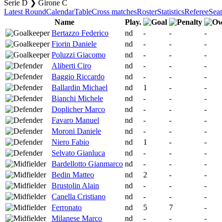
Serie D ❯ Girone C
Latest Round
Calendar
Table
Cross matches
Roster
Statistics
Referee
Sea
Name
Play.
Bertazzo Federico
nd
-
-
-
Fiorin Daniele
nd
-
-
-
Poluzzi Giacomo
nd
-
-
-
Aliberti Ciro
nd
-
-
-
Baggio Riccardo
nd
-
-
-
Ballardin Michael
nd
1
-
-
Bianchi Michele
nd
-
-
-
Doplicher Marco
nd
-
-
-
Favaro Manuel
nd
-
-
-
Moroni Daniele
nd
-
-
-
Niero Fabio
nd
1
-
-
Selvato Gianluca
nd
-
-
-
Bardellotto Gianmarco
nd
-
-
-
Bedin Matteo
nd
2
-
-
Brustolin Alain
nd
-
-
-
Canella Cristiano
nd
-
-
-
Ferronato
nd
5
7
-
Milanese Marco
nd
-
-
-