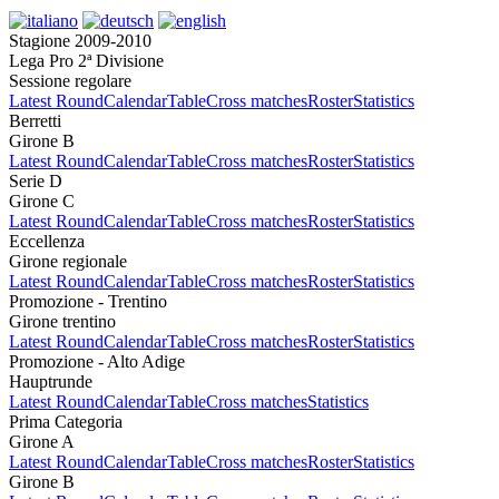
Stagione 2009-2010
Lega Pro 2ª Divisione
Sessione regolare
Latest Round
Calendar
Table
Cross matches
Roster
Statistics
Berretti
Girone B
Latest Round
Calendar
Table
Cross matches
Roster
Statistics
Serie D
Girone C
Latest Round
Calendar
Table
Cross matches
Roster
Statistics
Eccellenza
Girone regionale
Latest Round
Calendar
Table
Cross matches
Roster
Statistics
Promozione - Trentino
Girone trentino
Latest Round
Calendar
Table
Cross matches
Roster
Statistics
Promozione - Alto Adige
Hauptrunde
Latest Round
Calendar
Table
Cross matches
Statistics
Prima Categoria
Girone A
Latest Round
Calendar
Table
Cross matches
Roster
Statistics
Girone B