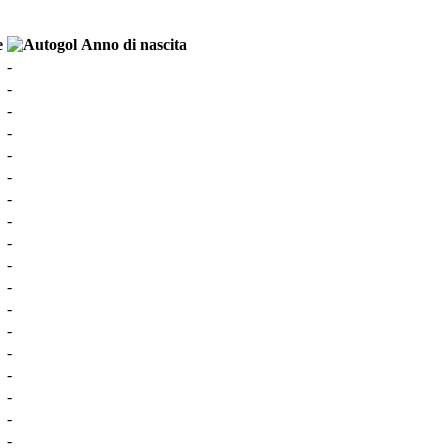
Anno di nascita
-
-
-
-
-
-
-
-
-
-
-
-
-
-
-
-
-
-