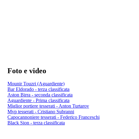
Foto e video
Mounir Touzri (Aguardiente)
Bar Eldorado - terza classificata
Aston Birra - seconda classificata
Aguardiente - Prima classificata
Miglior portiere tesserati - Anton Turtarov
Mvp tesserati - Cristiano Subranni
Capocannoniere tesserati - Federico Franceschi
Black Sion - terza classificata