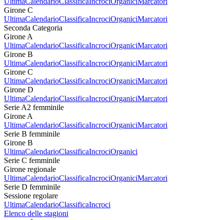
Ultima
Calendario
Classifica
Incroci
Organici
Marcatori
Girone C
Ultima
Calendario
Classifica
Incroci
Organici
Marcatori
Seconda Categoria
Girone A
Ultima
Calendario
Classifica
Incroci
Organici
Marcatori
Girone B
Ultima
Calendario
Classifica
Incroci
Organici
Marcatori
Girone C
Ultima
Calendario
Classifica
Incroci
Organici
Marcatori
Girone D
Ultima
Calendario
Classifica
Incroci
Organici
Marcatori
Serie A2 femminile
Girone A
Ultima
Calendario
Classifica
Incroci
Organici
Marcatori
Serie B femminile
Girone B
Ultima
Calendario
Classifica
Incroci
Organici
Serie C femminile
Girone regionale
Ultima
Calendario
Classifica
Incroci
Organici
Marcatori
Serie D femminile
Sessione regolare
Ultima
Calendario
Classifica
Incroci
Elenco delle stagioni