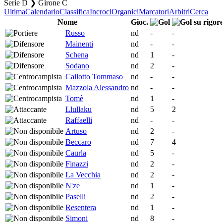
Serie D ❯ Girone C
Ultima
Calendario
Classifica
Incroci
Organici
Marcatori
Arbitri
Cerca
Nome
Gioc.
Russo
nd
-
-
Mainenti
nd
-
-
Schena
nd
1
-
Sodano
nd
2
-
Cailotto Tommaso
nd
-
-
Mazzola Alessandro
nd
-
-
Tomè
nd
1
-
Llullaku
nd
5
2
Raffaelli
nd
-
-
Artuso
nd
2
-
Beccaro
nd
7
4
Caurla
nd
5
-
Finazzi
nd
2
-
La Vecchia
nd
2
-
N'ze
nd
1
-
Paselli
nd
2
-
Resentera
nd
1
-
Simoni
nd
8
-