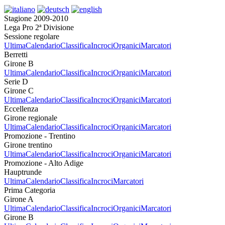
Stagione 2009-2010
Lega Pro 2ª Divisione
Sessione regolare
Ultima
Calendario
Classifica
Incroci
Organici
Marcatori
Berretti
Girone B
Ultima
Calendario
Classifica
Incroci
Organici
Marcatori
Serie D
Girone C
Ultima
Calendario
Classifica
Incroci
Organici
Marcatori
Eccellenza
Girone regionale
Ultima
Calendario
Classifica
Incroci
Organici
Marcatori
Promozione - Trentino
Girone trentino
Ultima
Calendario
Classifica
Incroci
Organici
Marcatori
Promozione - Alto Adige
Hauptrunde
Ultima
Calendario
Classifica
Incroci
Marcatori
Prima Categoria
Girone A
Ultima
Calendario
Classifica
Incroci
Organici
Marcatori
Girone B