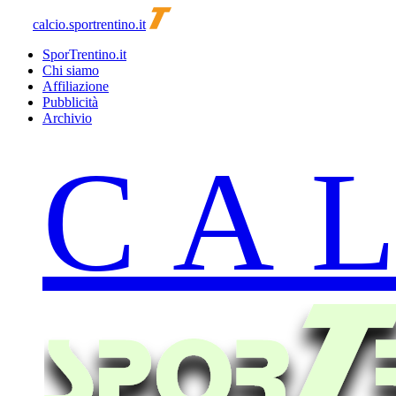
calcio.sportrentino.it
SporTrentino.it
Chi siamo
Affiliazione
Pubblicità
Archivio