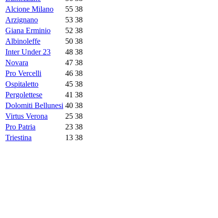
Alcione Milano
55
38
Arzignano
53
38
Giana Erminio
52
38
Albinoleffe
50
38
Inter Under 23
48
38
Novara
47
38
Pro Vercelli
46
38
Ospitaletto
45
38
Pergolettese
41
38
Dolomiti Bellunesi
40
38
Virtus Verona
25
38
Pro Patria
23
38
Triestina
13
38