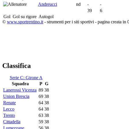
Andreucci
nd
-
-
39
6
Gol
Gol su rigore
Autogol
©
www.sportrentino.it
- strumenti per i siti sportivi - pagina creata in 
Classifica
Serie C: Girone A
Squadra
P
G
Lanerossi Vicenza
89
38
Union Brescia
69
38
Renate
64
38
Lecco
64
38
Trento
63
38
Cittadella
59
38
Lumezzane
56
38