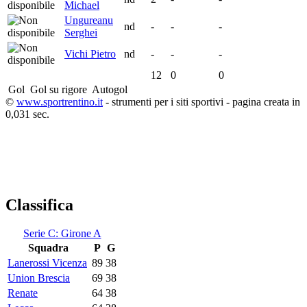
Michael
Ungureanu
nd
-
-
-
Serghei
Vichi Pietro
nd
-
-
-
12
0
0
Gol
Gol su rigore
Autogol
©
www.sportrentino.it
- strumenti per i siti sportivi - pagina creata in
0,031 sec.
Classifica
Serie C: Girone A
Squadra
P
G
Lanerossi Vicenza
89
38
Union Brescia
69
38
Renate
64
38