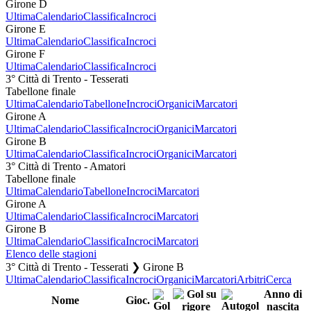
Girone D
Ultima
Calendario
Classifica
Incroci
Girone E
Ultima
Calendario
Classifica
Incroci
Girone F
Ultima
Calendario
Classifica
Incroci
3° Città di Trento - Tesserati
Tabellone finale
Ultima
Calendario
Tabellone
Incroci
Organici
Marcatori
Girone A
Ultima
Calendario
Classifica
Incroci
Organici
Marcatori
Girone B
Ultima
Calendario
Classifica
Incroci
Organici
Marcatori
3° Città di Trento - Amatori
Tabellone finale
Ultima
Calendario
Tabellone
Incroci
Marcatori
Girone A
Ultima
Calendario
Classifica
Incroci
Marcatori
Girone B
Ultima
Calendario
Classifica
Incroci
Marcatori
Elenco delle stagioni
3° Città di Trento - Tesserati ❯ Girone B
Ultima
Calendario
Classifica
Incroci
Organici
Marcatori
Arbitri
Cerca
Anno di
Nome
Gioc.
nascita