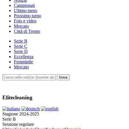
Notizie
Campionati
Ultimo turno
Prossimo turno
Foto e video
Mercato
Città di Trento
Serie B
Serie C
Serie D
Eccellenza
Femminile
Mercato
Elitecleaning
Stagione 2024-2025
Serie B
Sessione regolare