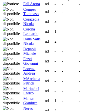
Fall Arona
nd
-
-
-
Comper
nd
3
-
-
Tommaso
Corazzola
nd
3
-
-
Nicola
Corona
nd
1
-
-
Leonardo
Dalla Valle
nd
2
-
-
Nicola
Depaoli
nd
-
-
-
Michele
Fezzi
nd
-
-
-
Giovanni
Lorenzi
nd
-
-
-
Andrea
MArchetta
nd
-
-
-
Patrick
Marinchel
nd
-
-
-
Enrico
Marras
nd
1
-
-
Gianluca
Nervo
nd
2
-
-