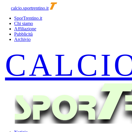
calcio.sportrentino.it
SporTrentino.it
Chi siamo
Affiliazione
Pubblicità
Archivio