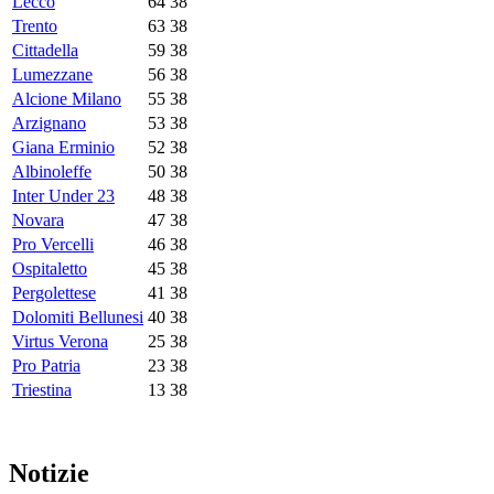
Lecco
64
38
Trento
63
38
Cittadella
59
38
Lumezzane
56
38
Alcione Milano
55
38
Arzignano
53
38
Giana Erminio
52
38
Albinoleffe
50
38
Inter Under 23
48
38
Novara
47
38
Pro Vercelli
46
38
Ospitaletto
45
38
Pergolettese
41
38
Dolomiti Bellunesi
40
38
Virtus Verona
25
38
Pro Patria
23
38
Triestina
13
38
Notizie