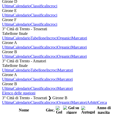
Girone D
Ultima
Calendario
Classifica
Incroci
Girone E
Ultima
Calendario
Classifica
Incroci
Girone F
Ultima
Calendario
Classifica
Incroci
3° Città di Trento - Tesserati
Tabellone finale
Ultima
Calendario
Tabellone
Incroci
Organici
Marcatori
Girone A
Ultima
Calendario
Classifica
Incroci
Organici
Marcatori
Girone B
Ultima
Calendario
Classifica
Incroci
Organici
Marcatori
3° Città di Trento - Amatori
Tabellone finale
Ultima
Calendario
Tabellone
Incroci
Marcatori
Girone A
Ultima
Calendario
Classifica
Incroci
Marcatori
Girone B
Ultima
Calendario
Classifica
Incroci
Marcatori
Elenco delle stagioni
3° Città di Trento - Tesserati ❯ Girone B
Ultima
Calendario
Classifica
Incroci
Organici
Marcatori
Arbitri
Cerca
Anno di
Nome
Gioc.
nascita