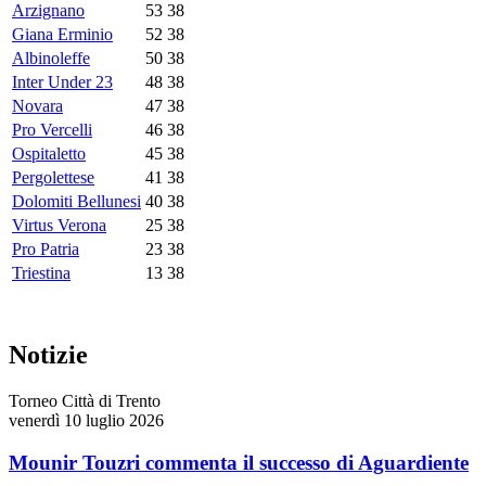
Arzignano
53
38
Giana Erminio
52
38
Albinoleffe
50
38
Inter Under 23
48
38
Novara
47
38
Pro Vercelli
46
38
Ospitaletto
45
38
Pergolettese
41
38
Dolomiti Bellunesi
40
38
Virtus Verona
25
38
Pro Patria
23
38
Triestina
13
38
Notizie
Torneo Città di Trento
venerdì 10 luglio 2026
Mounir Touzri commenta il successo di Aguardiente