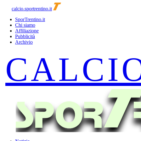
calcio.sportrentino.it
SporTrentino.it
Chi siamo
Affiliazione
Pubblicità
Archivio