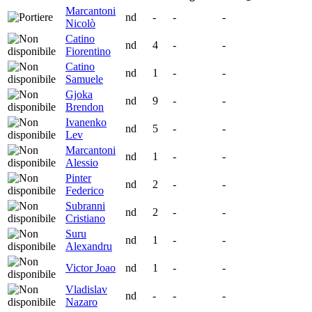
Marcantoni
nd
-
-
-
Nicolò
Catino
nd
4
-
-
Fiorentino
Catino
nd
1
-
-
Samuele
Gjoka
nd
9
-
-
Brendon
Ivanenko
nd
5
-
-
Lev
Marcantoni
nd
1
-
-
Alessio
Pinter
nd
2
-
-
Federico
Subranni
nd
2
-
-
Cristiano
Suru
nd
1
-
-
Alexandru
Victor Joao
nd
1
-
-
Vladislav
nd
-
-
-
Nazaro