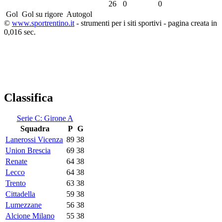
26
0
0
Gol
Gol su rigore
Autogol
©
www.sportrentino.it
- strumenti per i siti sportivi - pagina creata in
0,016 sec.
Classifica
Serie C: Girone A
Squadra
P
G
Lanerossi Vicenza
89
38
Union Brescia
69
38
Renate
64
38
Lecco
64
38
Trento
63
38
Cittadella
59
38
Lumezzane
56
38
Alcione Milano
55
38