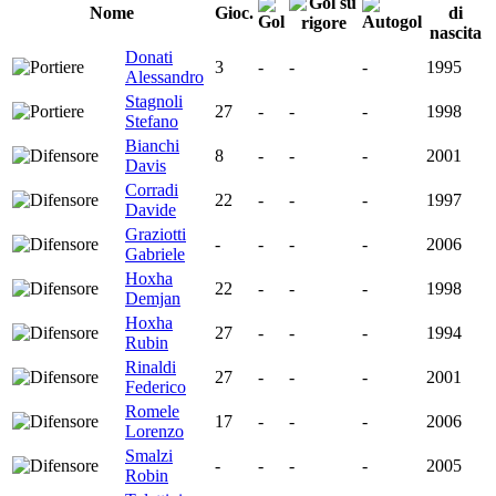
Nome
Gioc.
di
nascita
Donati
3
-
-
-
1995
Alessandro
Stagnoli
27
-
-
-
1998
Stefano
Bianchi
8
-
-
-
2001
Davis
Corradi
22
-
-
-
1997
Davide
Graziotti
-
-
-
-
2006
Gabriele
Hoxha
22
-
-
-
1998
Demjan
Hoxha
27
-
-
-
1994
Rubin
Rinaldi
27
-
-
-
2001
Federico
Romele
17
-
-
-
2006
Lorenzo
Smalzi
-
-
-
-
2005
Robin