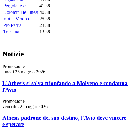
Pergolettese
41
38
Dolomiti Bellunesi
40
38
Virtus Verona
25
38
Pro Patria
23
38
Triestina
13
38
Notizie
Promozione
lunedì 25 maggio 2026
L'Athesis si salva trionfando a Molveno e condanna
l'Avio
Promozione
venerdì 22 maggio 2026
Athesis padrone del suo destino, l'Avio deve vincere
e sperare