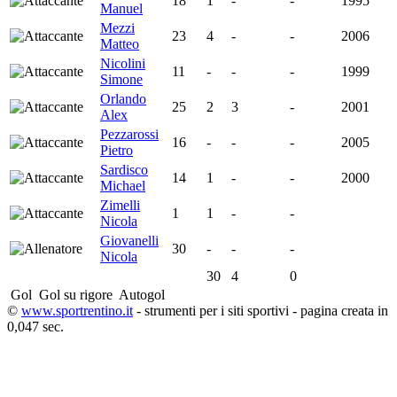
18
1
-
-
1995
Manuel
Mezzi
23
4
-
-
2006
Matteo
Nicolini
11
-
-
-
1999
Simone
Orlando
25
2
3
-
2001
Alex
Pezzarossi
16
-
-
-
2005
Pietro
Sardisco
14
1
-
-
2000
Michael
Zimelli
1
1
-
-
Nicola
Giovanelli
30
-
-
-
Nicola
30
4
0
Gol
Gol su rigore
Autogol
©
www.sportrentino.it
- strumenti per i siti sportivi - pagina creata in
0,047 sec.