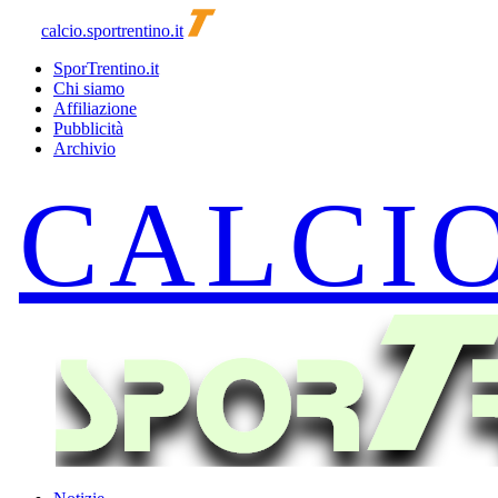
calcio.sportrentino.it
SporTrentino.it
Chi siamo
Affiliazione
Pubblicità
Archivio