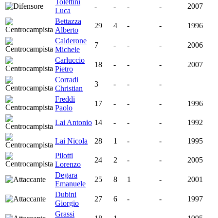
Tolettini
-
-
-
-
2007
Luca
Bettazza
29
4
-
-
1996
Alberto
Calderone
7
-
-
-
2006
Michele
Carluccio
18
-
-
-
2007
Pietro
Corradi
3
-
-
-
Christian
Freddi
17
-
-
-
1996
Paolo
Lai Antonio
14
-
-
-
1992
Lai Nicola
28
1
-
-
1995
Pilotti
24
2
-
-
2005
Lorenzo
Degara
25
8
1
-
2001
Emanuele
Dubini
27
6
-
-
1997
Giorgio
Grassi