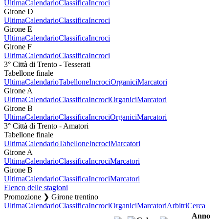
Ultima
Calendario
Classifica
Incroci
Girone D
Ultima
Calendario
Classifica
Incroci
Girone E
Ultima
Calendario
Classifica
Incroci
Girone F
Ultima
Calendario
Classifica
Incroci
3° Città di Trento - Tesserati
Tabellone finale
Ultima
Calendario
Tabellone
Incroci
Organici
Marcatori
Girone A
Ultima
Calendario
Classifica
Incroci
Organici
Marcatori
Girone B
Ultima
Calendario
Classifica
Incroci
Organici
Marcatori
3° Città di Trento - Amatori
Tabellone finale
Ultima
Calendario
Tabellone
Incroci
Marcatori
Girone A
Ultima
Calendario
Classifica
Incroci
Marcatori
Girone B
Ultima
Calendario
Classifica
Incroci
Marcatori
Elenco delle stagioni
Promozione ❯ Girone trentino
Ultima
Calendario
Classifica
Incroci
Organici
Marcatori
Arbitri
Cerca
Anno