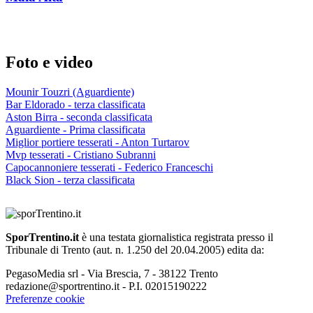
Foto e video
Mounir Touzri (Aguardiente)
Bar Eldorado - terza classificata
Aston Birra - seconda classificata
Aguardiente - Prima classificata
Miglior portiere tesserati - Anton Turtarov
Mvp tesserati - Cristiano Subranni
Capocannoniere tesserati - Federico Franceschi
Black Sion - terza classificata
SporTrentino.it
è una testata giornalistica registrata presso il
Tribunale di Trento (aut. n. 1.250 del 20.04.2005) edita da:
PegasoMedia srl - Via Brescia, 7 - 38122 Trento
redazione@sportrentino.it - P.I. 02015190222
Preferenze cookie