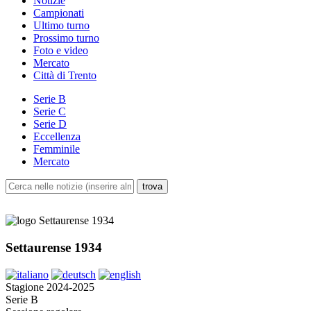
Notizie
Campionati
Ultimo turno
Prossimo turno
Foto e video
Mercato
Città di Trento
Serie B
Serie C
Serie D
Eccellenza
Femminile
Mercato
Settaurense 1934
Stagione 2024-2025
Serie B