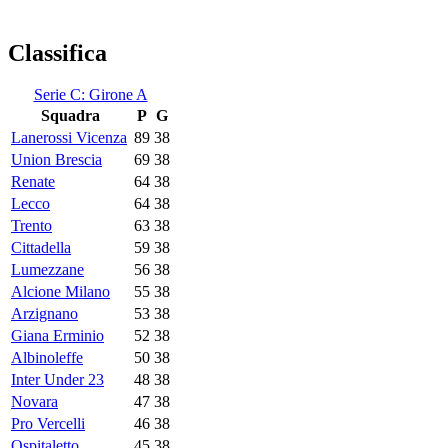
Classifica
Serie C: Girone A
Squadra
P
G
Lanerossi Vicenza
89
38
Union Brescia
69
38
Renate
64
38
Lecco
64
38
Trento
63
38
Cittadella
59
38
Lumezzane
56
38
Alcione Milano
55
38
Arzignano
53
38
Giana Erminio
52
38
Albinoleffe
50
38
Inter Under 23
48
38
Novara
47
38
Pro Vercelli
46
38
Ospitaletto
45
38