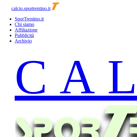
calcio.sportrentino.it
SporTrentino.it
Chi siamo
Affiliazione
Pubblicità
Archivio