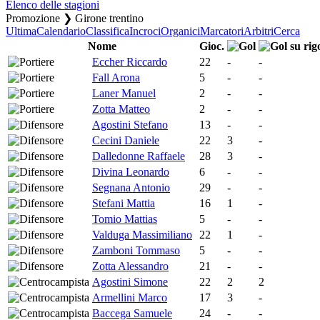
Elenco delle stagioni
Promozione ❯ Girone trentino
Ultima
Calendario
Classifica
Incroci
Organici
Marcatori
Arbitri
Cerca
Nome
Gioc.
Eccher Riccardo
22
-
-
Fall Arona
5
-
-
Laner Manuel
2
-
-
Zotta Matteo
2
-
-
Agostini Stefano
13
-
-
Cecini Daniele
22
3
-
Dalledonne Raffaele
28
3
-
Divina Leonardo
6
-
-
Segnana Antonio
29
-
-
Stefani Mattia
16
1
-
Tomio Mattias
5
-
-
Valduga Massimiliano
22
1
-
Zamboni Tommaso
5
-
-
Zotta Alessandro
21
-
-
Agostini Simone
22
2
2
Armellini Marco
17
3
-
Baccega Samuele
24
-
-