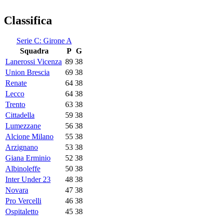
Classifica
Serie C: Girone A
Squadra
P
G
Lanerossi Vicenza
89
38
Union Brescia
69
38
Renate
64
38
Lecco
64
38
Trento
63
38
Cittadella
59
38
Lumezzane
56
38
Alcione Milano
55
38
Arzignano
53
38
Giana Erminio
52
38
Albinoleffe
50
38
Inter Under 23
48
38
Novara
47
38
Pro Vercelli
46
38
Ospitaletto
45
38