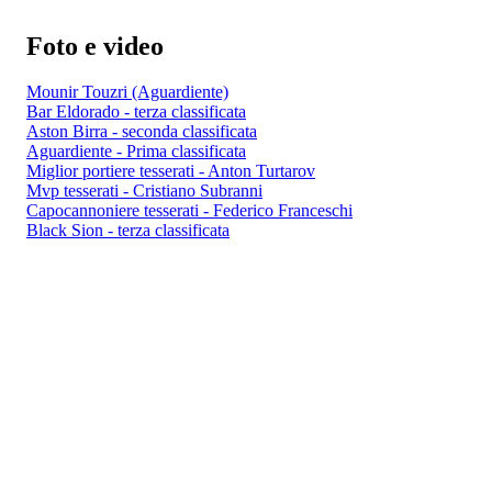
Foto e video
Mounir Touzri (Aguardiente)
Bar Eldorado - terza classificata
Aston Birra - seconda classificata
Aguardiente - Prima classificata
Miglior portiere tesserati - Anton Turtarov
Mvp tesserati - Cristiano Subranni
Capocannoniere tesserati - Federico Franceschi
Black Sion - terza classificata