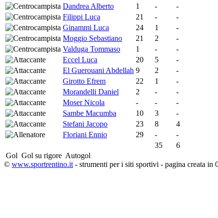
Dandrea Alberto
1
-
-
Filippi Luca
21
-
-
Ginammi Luca
24
1
-
Moggio Sebastiano
21
2
-
Valduga Tommaso
1
-
-
Eccel Luca
20
5
-
El Guerouani Abdellah
9
2
-
Girotto Efrem
22
1
-
Morandelli Daniel
2
-
-
Moser Nicola
-
-
-
Sambe Macumba
10
3
-
Stefani Jacopo
23
8
4
Floriani Ennio
29
-
-
35
6
Gol
Gol su rigore
Autogol
©
www.sportrentino.it
- strumenti per i siti sportivi - pagina creata in 