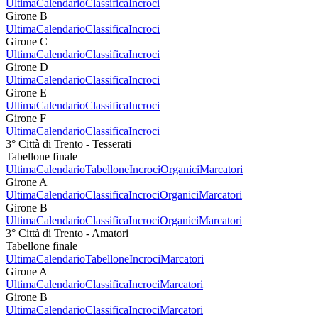
Ultima
Calendario
Classifica
Incroci
Girone B
Ultima
Calendario
Classifica
Incroci
Girone C
Ultima
Calendario
Classifica
Incroci
Girone D
Ultima
Calendario
Classifica
Incroci
Girone E
Ultima
Calendario
Classifica
Incroci
Girone F
Ultima
Calendario
Classifica
Incroci
3° Città di Trento - Tesserati
Tabellone finale
Ultima
Calendario
Tabellone
Incroci
Organici
Marcatori
Girone A
Ultima
Calendario
Classifica
Incroci
Organici
Marcatori
Girone B
Ultima
Calendario
Classifica
Incroci
Organici
Marcatori
3° Città di Trento - Amatori
Tabellone finale
Ultima
Calendario
Tabellone
Incroci
Marcatori
Girone A
Ultima
Calendario
Classifica
Incroci
Marcatori
Girone B
Ultima
Calendario
Classifica
Incroci
Marcatori