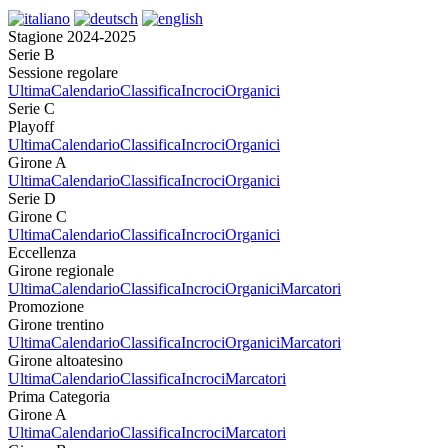
Stagione 2024-2025
Serie B
Sessione regolare
Ultima
Calendario
Classifica
Incroci
Organici
Serie C
Playoff
Ultima
Calendario
Classifica
Incroci
Organici
Girone A
Ultima
Calendario
Classifica
Incroci
Organici
Serie D
Girone C
Ultima
Calendario
Classifica
Incroci
Organici
Eccellenza
Girone regionale
Ultima
Calendario
Classifica
Incroci
Organici
Marcatori
Promozione
Girone trentino
Ultima
Calendario
Classifica
Incroci
Organici
Marcatori
Girone altoatesino
Ultima
Calendario
Classifica
Incroci
Marcatori
Prima Categoria
Girone A
Ultima
Calendario
Classifica
Incroci
Marcatori