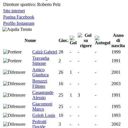
Direttore sportivo:
Roberto Pelz
Sito internet
Pagina Facebook
Profilo Instagram
Anno
Nome
Gioc.
di
nascita
Calzà Gabriel
28
-
-
-
1999
Travaglia
2
-
-
-
1991
Simone
Amico
26
1
-
-
2001
Gianluca
Benuzzi
16
-
-
-
2003
Filippo
Casagrande
25
1
3
-
1991
Alessio
Giacomoni
25
-
-
-
1995
Marco
Golob Louis
10
-
-
-
1993
Pedrotti
3
-
-
-
2002
Davide