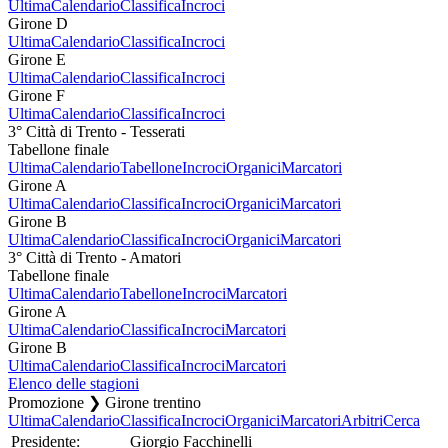
Ultima
Calendario
Classifica
Incroci
Girone D
Ultima
Calendario
Classifica
Incroci
Girone E
Ultima
Calendario
Classifica
Incroci
Girone F
Ultima
Calendario
Classifica
Incroci
3° Città di Trento - Tesserati
Tabellone finale
Ultima
Calendario
Tabellone
Incroci
Organici
Marcatori
Girone A
Ultima
Calendario
Classifica
Incroci
Organici
Marcatori
Girone B
Ultima
Calendario
Classifica
Incroci
Organici
Marcatori
3° Città di Trento - Amatori
Tabellone finale
Ultima
Calendario
Tabellone
Incroci
Marcatori
Girone A
Ultima
Calendario
Classifica
Incroci
Marcatori
Girone B
Ultima
Calendario
Classifica
Incroci
Marcatori
Elenco delle stagioni
Promozione ❯ Girone trentino
Ultima
Calendario
Classifica
Incroci
Organici
Marcatori
Arbitri
Cerca
Presidente:
Giorgio Facchinelli