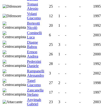
Tomasi
25
-
-
-
1995
Alessio
Volani
12
1
-
-
1997
Giacomo
Berteotti
20
1
-
-
1992
Nicolò
Cominelli
6
-
-
-
2003
Luca
Diagne
25
3
-
-
1995
Babou
Ermon
26
1
-
-
2000
Andrea
Pederzini
28
-
-
-
1992
Daniele
Rampanelli
3
-
-
-
2002
Alessandro
Tanel
27
2
-
-
1998
Giacomo
Zancanella
17
-
-
-
1997
Stefano
Anyimah
23
3
-
-
2003
Gabriel