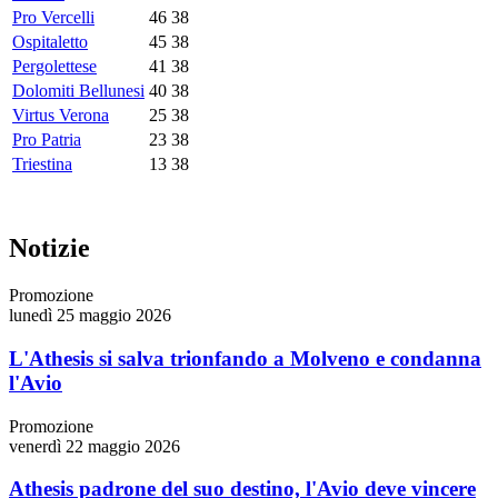
Pro Vercelli
46
38
Ospitaletto
45
38
Pergolettese
41
38
Dolomiti Bellunesi
40
38
Virtus Verona
25
38
Pro Patria
23
38
Triestina
13
38
Notizie
Promozione
lunedì 25 maggio 2026
L'Athesis si salva trionfando a Molveno e condanna
l'Avio
Promozione
venerdì 22 maggio 2026
Athesis padrone del suo destino, l'Avio deve vincere