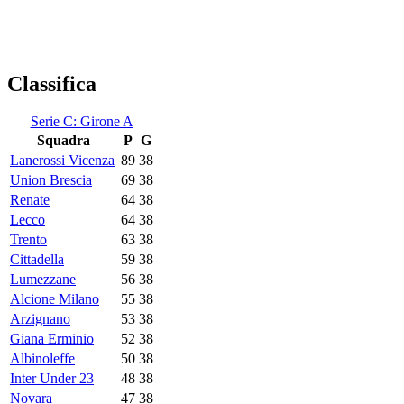
Classifica
Serie C: Girone A
Squadra
P
G
Lanerossi Vicenza
89
38
Union Brescia
69
38
Renate
64
38
Lecco
64
38
Trento
63
38
Cittadella
59
38
Lumezzane
56
38
Alcione Milano
55
38
Arzignano
53
38
Giana Erminio
52
38
Albinoleffe
50
38
Inter Under 23
48
38
Novara
47
38