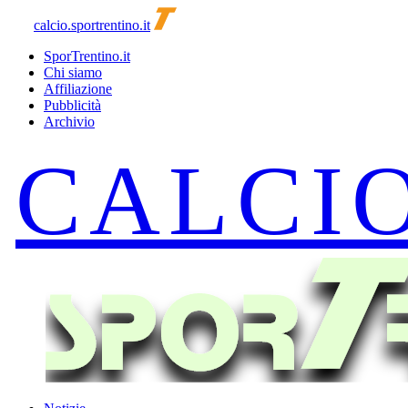
calcio.sportrentino.it
SporTrentino.it
Chi siamo
Affiliazione
Pubblicità
Archivio