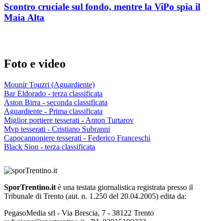
Scontro cruciale sul fondo, mentre la ViPo spia il
Maia Alta
Foto e video
Mounir Touzri (Aguardiente)
Bar Eldorado - terza classificata
Aston Birra - seconda classificata
Aguardiente - Prima classificata
Miglior portiere tesserati - Anton Turtarov
Mvp tesserati - Cristiano Subranni
Capocannoniere tesserati - Federico Franceschi
Black Sion - terza classificata
SporTrentino.it
è una testata giornalistica registrata presso il
Tribunale di Trento (aut. n. 1.250 del 20.04.2005) edita da:
PegasoMedia srl - Via Brescia, 7 - 38122 Trento