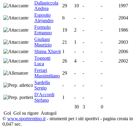
Dallapiccola
29
10
-
-
1997
Andrea
Esposito
6
-
-
-
2004
Alejandro
Formolo
19
2
-
-
1986
Ermanno
Giuliani
21
1
-
-
2003
Maurizio
Shima Xhavit
1
-
-
-
2006
Tognotti
26
4
-
-
2002
Luca
Ferrari
29
-
-
-
Massimiliano
Sardella
-
-
-
-
Sergio
D'Accordi
1
-
-
-
Stefano
30
3
0
Gol
Gol su rigore
Autogol
©
www.sportrentino.it
- strumenti per i siti sportivi - pagina creata in
0,047 sec.