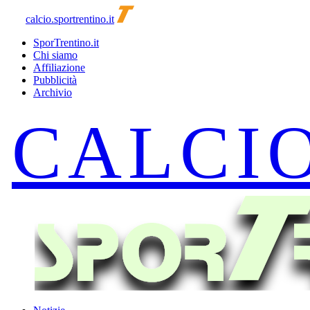
calcio.sportrentino.it
SporTrentino.it
Chi siamo
Affiliazione
Pubblicità
Archivio