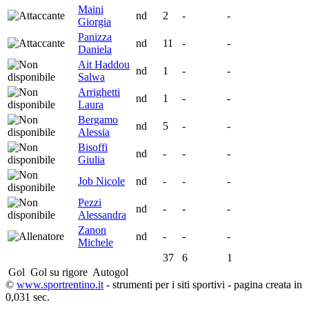
Maini
nd
2
-
-
Giorgia
Panizza
nd
11
-
-
Daniela
Ait Haddou
nd
1
-
-
Salwa
Arrighetti
nd
1
-
-
Laura
Bergamo
nd
5
-
-
Alessia
Bisoffi
nd
-
-
-
Giulia
Job Nicole
nd
-
-
-
Pezzi
nd
-
-
-
Alessandra
Zanon
nd
-
-
-
Michele
37
6
1
Gol
Gol su rigore
Autogol
©
www.sportrentino.it
- strumenti per i siti sportivi - pagina creata in
0,031 sec.