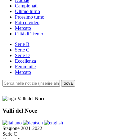
Notizie
Campionati
Ultimo turno
Prossimo turno
Foto e video
Mercato
Città di Trento
Serie B
Serie C
Serie D
Eccellenza
Femminile
Mercato
Valli del Noce
Stagione 2021-2022
Serie C