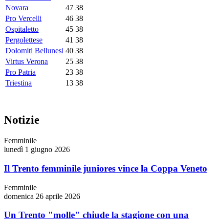
Novara
47
38
Pro Vercelli
46
38
Ospitaletto
45
38
Pergolettese
41
38
Dolomiti Bellunesi
40
38
Virtus Verona
25
38
Pro Patria
23
38
Triestina
13
38
Notizie
Femminile
lunedì 1 giugno 2026
Il Trento femminile juniores vince la Coppa Veneto
Femminile
domenica 26 aprile 2026
Un Trento "molle" chiude la stagione con una