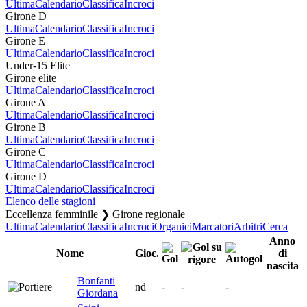
Ultima
Calendario
Classifica
Incroci
Girone D
Ultima
Calendario
Classifica
Incroci
Girone E
Ultima
Calendario
Classifica
Incroci
Under-15 Elite
Girone elite
Ultima
Calendario
Classifica
Incroci
Girone A
Ultima
Calendario
Classifica
Incroci
Girone B
Ultima
Calendario
Classifica
Incroci
Girone C
Ultima
Calendario
Classifica
Incroci
Girone D
Ultima
Calendario
Classifica
Incroci
Elenco delle stagioni
Eccellenza femminile ❯ Girone regionale
Ultima
Calendario
Classifica
Incroci
Organici
Marcatori
Arbitri
Cerca
Anno
Nome
Gioc.
di
nascita
Bonfanti
nd
-
-
-
Giordana