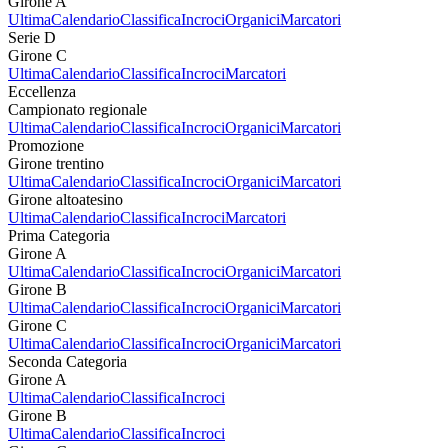
Girone A
Ultima
Calendario
Classifica
Incroci
Organici
Marcatori
Serie D
Girone C
Ultima
Calendario
Classifica
Incroci
Marcatori
Eccellenza
Campionato regionale
Ultima
Calendario
Classifica
Incroci
Organici
Marcatori
Promozione
Girone trentino
Ultima
Calendario
Classifica
Incroci
Organici
Marcatori
Girone altoatesino
Ultima
Calendario
Classifica
Incroci
Marcatori
Prima Categoria
Girone A
Ultima
Calendario
Classifica
Incroci
Organici
Marcatori
Girone B
Ultima
Calendario
Classifica
Incroci
Organici
Marcatori
Girone C
Ultima
Calendario
Classifica
Incroci
Organici
Marcatori
Seconda Categoria
Girone A
Ultima
Calendario
Classifica
Incroci
Girone B
Ultima
Calendario
Classifica
Incroci