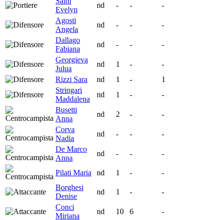
Saini
nd
-
-
-
Evelyn
Agosti
nd
-
-
-
Angela
Dallago
nd
-
-
-
Fabiana
Georgieva
nd
1
-
-
Julua
Rizzi Sara
nd
1
-
1
Stringari
nd
1
-
-
Maddalena
Busetti
nd
2
-
-
Anna
Corva
nd
-
-
-
Nadia
De Marco
nd
-
-
-
Anna
Pilati Maria
nd
1
-
-
Borghesi
nd
1
-
-
Denise
Conci
nd
10
6
-
Miriana