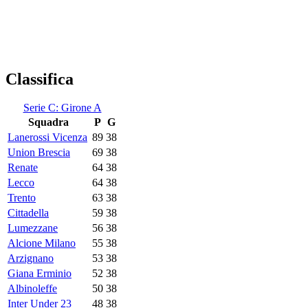
Classifica
Serie C: Girone A
Squadra
P
G
Lanerossi Vicenza
89
38
Union Brescia
69
38
Renate
64
38
Lecco
64
38
Trento
63
38
Cittadella
59
38
Lumezzane
56
38
Alcione Milano
55
38
Arzignano
53
38
Giana Erminio
52
38
Albinoleffe
50
38
Inter Under 23
48
38