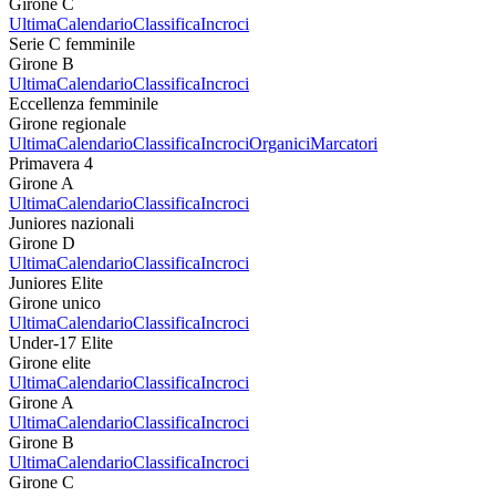
Girone C
Ultima
Calendario
Classifica
Incroci
Serie C femminile
Girone B
Ultima
Calendario
Classifica
Incroci
Eccellenza femminile
Girone regionale
Ultima
Calendario
Classifica
Incroci
Organici
Marcatori
Primavera 4
Girone A
Ultima
Calendario
Classifica
Incroci
Juniores nazionali
Girone D
Ultima
Calendario
Classifica
Incroci
Juniores Elite
Girone unico
Ultima
Calendario
Classifica
Incroci
Under-17 Elite
Girone elite
Ultima
Calendario
Classifica
Incroci
Girone A
Ultima
Calendario
Classifica
Incroci
Girone B
Ultima
Calendario
Classifica
Incroci
Girone C