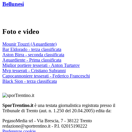
Bellunesi
Foto e video
Mounir Touzri (Aguardiente)
Bar Eldorado - terza classificata
Aston Birra - seconda classificata
Aguardiente - Prima classificata
Miglior portiere tesserati - Anton Turtarov
Mvp tesserati - Cristiano Subranni
Capocannoniere tesserati - Federico Franceschi
Black Sion - terza classificata
SporTrentino.it
è una testata giornalistica registrata presso il
Tribunale di Trento (aut. n. 1.250 del 20.04.2005) edita da:
PegasoMedia srl - Via Brescia, 7 - 38122 Trento
redazione@sportrentino.it - P.I. 02015190222
Preferenze cookie