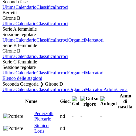
Seconda fase
Ultima
Calendario
Classifica
Incroci
Berretti
Girone B
Ultima
Calendario
Classifica
Incroci
Serie A femminile
Sessione regolare
Ultima
Calendario
Classifica
Incroci
Organici
Marcatori
Serie B femminile
Girone B
Ultima
Calendario
Classifica
Incroci
Serie C femminile
Sessione regolare
Ultima
Calendario
Classifica
Incroci
Organici
Marcatori
Elenco delle stagioni
Seconda Categoria ❯ Girone D
Ultima
Calendario
Classifica
Incroci
Organici
Marcatori
Arbitri
Cerca
Anno
Nome
Gioc.
di
nascita
Pederzolli
nd
-
-
-
Piercarlo
Stenico
nd
-
-
-
Loris