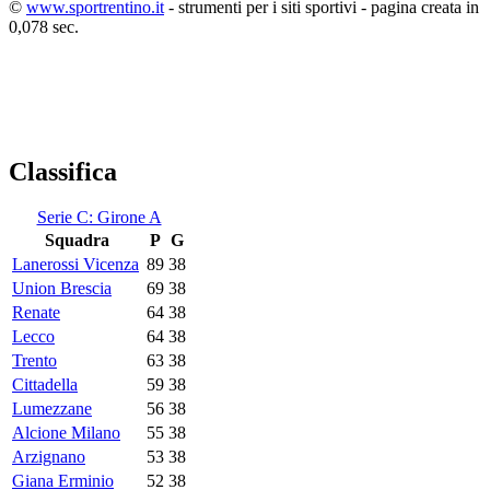
©
www.sportrentino.it
- strumenti per i siti sportivi - pagina creata in
0,078 sec.
Classifica
Serie C: Girone A
Squadra
P
G
Lanerossi Vicenza
89
38
Union Brescia
69
38
Renate
64
38
Lecco
64
38
Trento
63
38
Cittadella
59
38
Lumezzane
56
38
Alcione Milano
55
38
Arzignano
53
38
Giana Erminio
52
38