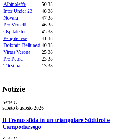
Albinoleffe
50
38
Inter Under 23
48
38
Novara
47
38
Pro Vercelli
46
38
Ospitaletto
45
38
Pergolettese
41
38
Dolomiti Bellunesi
40
38
Virtus Verona
25
38
Pro Patria
23
38
Triestina
13
38
Notizie
Serie C
sabato 8 agosto 2026
Il Trento sfida in un triangolare Südtirol e
Campodarsego
Serie C