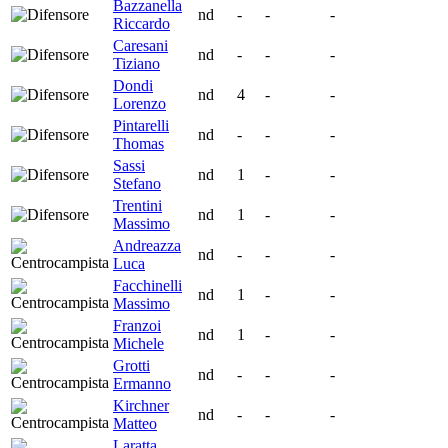
Bazzanella
nd
-
-
-
Riccardo
Caresani
nd
-
-
-
Tiziano
Dondi
nd
4
-
-
Lorenzo
Pintarelli
nd
-
-
-
Thomas
Sassi
nd
1
-
-
Stefano
Trentini
nd
1
-
-
Massimo
Andreazza
nd
-
-
-
Luca
Facchinelli
nd
1
-
-
Massimo
Franzoi
nd
1
-
-
Michele
Grotti
nd
-
-
-
Ermanno
Kirchner
nd
-
-
-
Matteo
Laratta