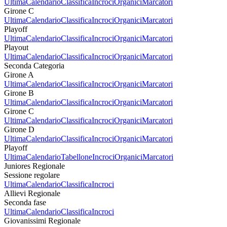
Ultima
Calendario
Classifica
Incroci
Organici
Marcatori
Girone C
Ultima
Calendario
Classifica
Incroci
Organici
Marcatori
Playoff
Ultima
Calendario
Classifica
Incroci
Organici
Marcatori
Playout
Ultima
Calendario
Classifica
Incroci
Organici
Marcatori
Seconda Categoria
Girone A
Ultima
Calendario
Classifica
Incroci
Organici
Marcatori
Girone B
Ultima
Calendario
Classifica
Incroci
Organici
Marcatori
Girone C
Ultima
Calendario
Classifica
Incroci
Organici
Marcatori
Girone D
Ultima
Calendario
Classifica
Incroci
Organici
Marcatori
Playoff
Ultima
Calendario
Tabellone
Incroci
Organici
Marcatori
Juniores Regionale
Sessione regolare
Ultima
Calendario
Classifica
Incroci
Allievi Regionale
Seconda fase
Ultima
Calendario
Classifica
Incroci
Giovanissimi Regionale