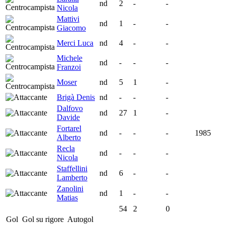
nd
2
-
-
Nicola
Mattivi
nd
1
-
-
Giacomo
Merci Luca
nd
4
-
-
Michele
nd
-
-
-
Franzoi
Moser
nd
5
1
-
Brigà Denis
nd
-
-
-
Dalfovo
nd
27
1
-
Davide
Fortarel
nd
-
-
-
1985
Alberto
Recla
nd
-
-
-
Nicola
Staffellini
nd
6
-
-
Lamberto
Zanolini
nd
1
-
-
Matias
54
2
0
Gol
Gol su rigore
Autogol