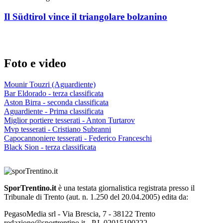
Il Südtirol vince il triangolare bolzanino
Foto e video
Mounir Touzri (Aguardiente)
Bar Eldorado - terza classificata
Aston Birra - seconda classificata
Aguardiente - Prima classificata
Miglior portiere tesserati - Anton Turtarov
Mvp tesserati - Cristiano Subranni
Capocannoniere tesserati - Federico Franceschi
Black Sion - terza classificata
SporTrentino.it
è una testata giornalistica registrata presso il
Tribunale di Trento (aut. n. 1.250 del 20.04.2005) edita da:
PegasoMedia srl - Via Brescia, 7 - 38122 Trento
redazione@sportrentino.it - P.I. 02015190222