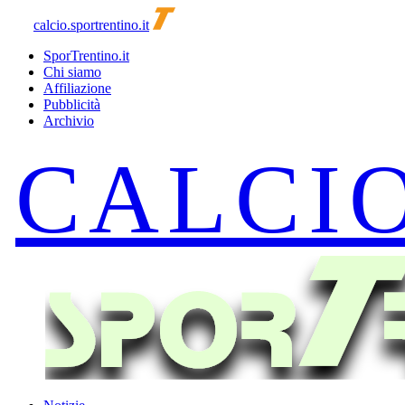
calcio.sportrentino.it
SporTrentino.it
Chi siamo
Affiliazione
Pubblicità
Archivio