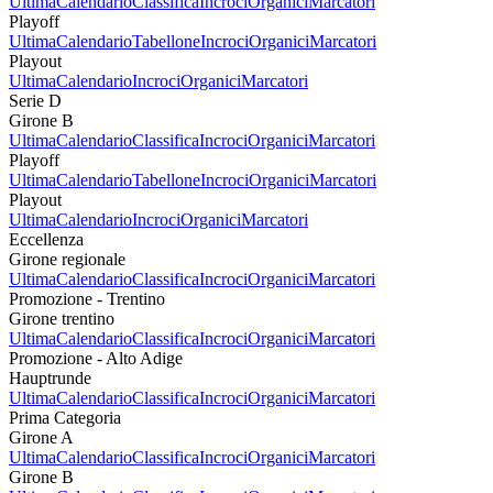
Ultima
Calendario
Classifica
Incroci
Organici
Marcatori
Playoff
Ultima
Calendario
Tabellone
Incroci
Organici
Marcatori
Playout
Ultima
Calendario
Incroci
Organici
Marcatori
Serie D
Girone B
Ultima
Calendario
Classifica
Incroci
Organici
Marcatori
Playoff
Ultima
Calendario
Tabellone
Incroci
Organici
Marcatori
Playout
Ultima
Calendario
Incroci
Organici
Marcatori
Eccellenza
Girone regionale
Ultima
Calendario
Classifica
Incroci
Organici
Marcatori
Promozione - Trentino
Girone trentino
Ultima
Calendario
Classifica
Incroci
Organici
Marcatori
Promozione - Alto Adige
Hauptrunde
Ultima
Calendario
Classifica
Incroci
Organici
Marcatori
Prima Categoria
Girone A
Ultima
Calendario
Classifica
Incroci
Organici
Marcatori
Girone B