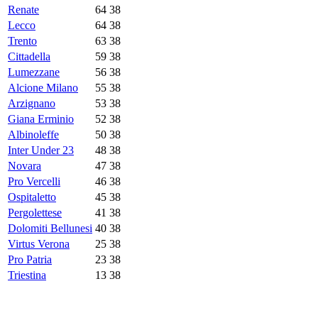
Renate
64
38
Lecco
64
38
Trento
63
38
Cittadella
59
38
Lumezzane
56
38
Alcione Milano
55
38
Arzignano
53
38
Giana Erminio
52
38
Albinoleffe
50
38
Inter Under 23
48
38
Novara
47
38
Pro Vercelli
46
38
Ospitaletto
45
38
Pergolettese
41
38
Dolomiti Bellunesi
40
38
Virtus Verona
25
38
Pro Patria
23
38
Triestina
13
38