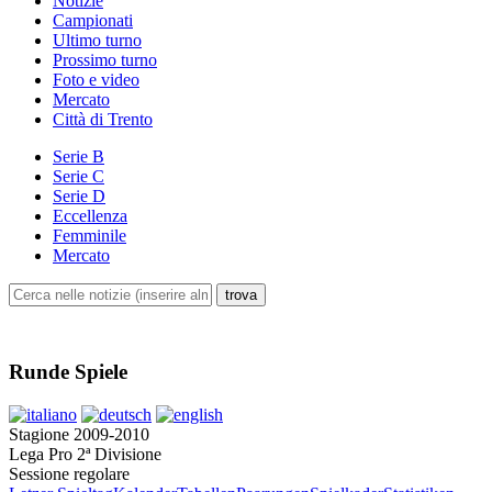
Notizie
Campionati
Ultimo turno
Prossimo turno
Foto e video
Mercato
Città di Trento
Serie B
Serie C
Serie D
Eccellenza
Femminile
Mercato
Runde Spiele
Stagione 2009-2010
Lega Pro 2ª Divisione
Sessione regolare