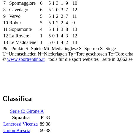
7
Spormaggiore
6
5
1
3
1
9
10
8
Cavedago
6
5
2
0
3
7
12
9
Vervò
5
5
1
2
2
7
11
10
Robur
5
5
1
2
2
4
9
11
Sopramonte
4
5
1
1
3
8
13
12
La Rovere
1
5
0
1
4
3
12
13
Le Maddalene
1
5
0
1
4
2
13
Pkt=Punkte
S=Spiele
Mi=Media inglese
S=Sperren
S=Siege
U=Unentschieden
N=Niederlagen
Tg=Tore geschossen
Te=Tore erha
©
www.sportrentino.it
- tools für die sport-websites - seite in 0,062 se
Classifica
Serie C: Girone A
Squadra
P
G
Lanerossi Vicenza
89
38
Union Brescia
69
38