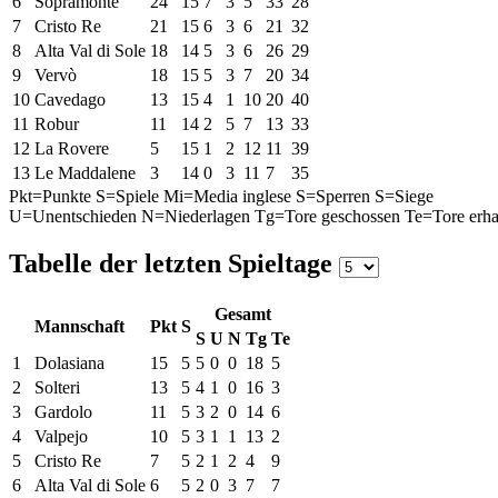
6
Sopramonte
24
15
7
3
5
33
28
7
Cristo Re
21
15
6
3
6
21
32
8
Alta Val di Sole
18
14
5
3
6
26
29
9
Vervò
18
15
5
3
7
20
34
10
Cavedago
13
15
4
1
10
20
40
11
Robur
11
14
2
5
7
13
33
12
La Rovere
5
15
1
2
12
11
39
13
Le Maddalene
3
14
0
3
11
7
35
Pkt=Punkte
S=Spiele
Mi=Media inglese
S=Sperren
S=Siege
U=Unentschieden
N=Niederlagen
Tg=Tore geschossen
Te=Tore erha
Tabelle der letzten Spieltage
Gesamt
Mannschaft
Pkt
S
S
U
N
Tg
Te
1
Dolasiana
15
5
5
0
0
18
5
2
Solteri
13
5
4
1
0
16
3
3
Gardolo
11
5
3
2
0
14
6
4
Valpejo
10
5
3
1
1
13
2
5
Cristo Re
7
5
2
1
2
4
9
6
Alta Val di Sole
6
5
2
0
3
7
7