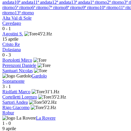
andata
10ª andata
11ª andata
12ª andata
13ª andata
1ª ritorno
2ª ritorno
3ª r
ritorno
5ª ritorno
6ª ritorno
7ª ritorno
8ª ritorno
9ª ritorno
10ª ritorno
11ª rit
ritorno
13ª ritorno
Alta Val di Sole
Cavedago
0
-
1
Agostini S.
45'
2.Hz
15 aprile
Cristo Re
Dolasiana
0
-
3
Bortolotti Mirco
Perenzoni Daniele
Santuari Nicolas
Gardolo
Sopramonte
3
-
1
Riolfatti Marco
31'
1.Hz
Cortelletti Lorenzo
35'
2.Hz
Sartori Andea
50'
2.Hz
Rigo Giacomo
5'
2.Hz
Robur
La Rovere
1
-
0
9 aprile