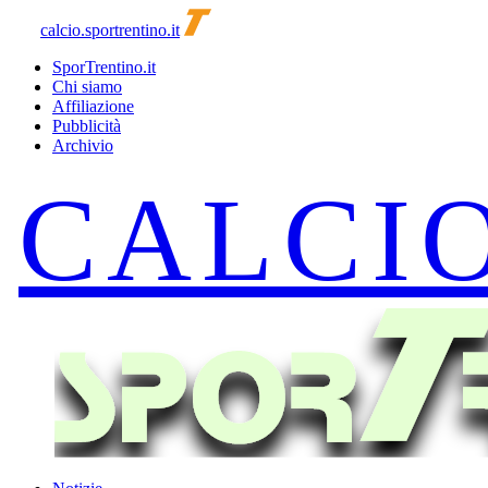
calcio.sportrentino.it
SporTrentino.it
Chi siamo
Affiliazione
Pubblicità
Archivio