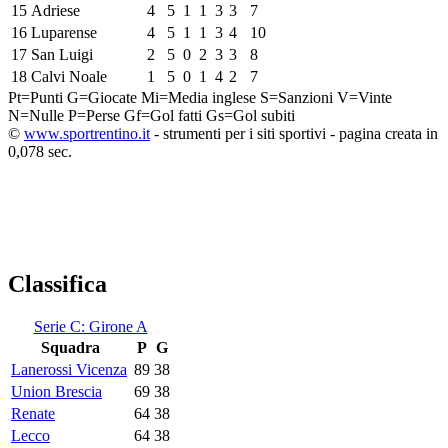
15
Adriese
4
5
1
1
3
3
7
16
Luparense
4
5
1
1
3
4
10
17
San Luigi
2
5
0
2
3
3
8
18
Calvi Noale
1
5
0
1
4
2
7
Pt=Punti
G=Giocate
Mi=Media inglese
S=Sanzioni
V=Vinte
N=Nulle
P=Perse
Gf=Gol fatti
Gs=Gol subiti
©
www.sportrentino.it
- strumenti per i siti sportivi - pagina creata in
0,078 sec.
Classifica
Serie C: Girone A
Squadra
P
G
Lanerossi Vicenza
89
38
Union Brescia
69
38
Renate
64
38
Lecco
64
38