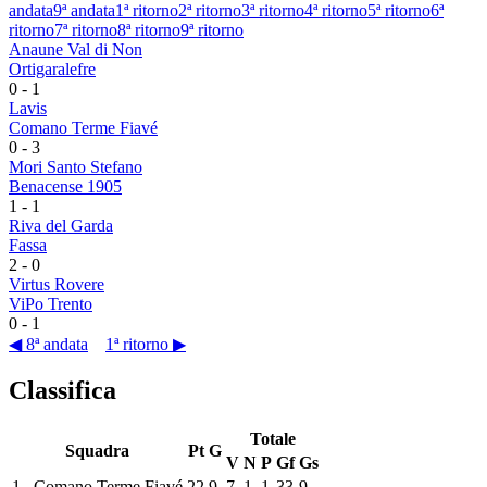
andata
9ª andata
1ª ritorno
2ª ritorno
3ª ritorno
4ª ritorno
5ª ritorno
6ª
ritorno
7ª ritorno
8ª ritorno
9ª ritorno
Anaune Val di Non
Ortigaralefre
0
-
1
Lavis
Comano Terme Fiavé
0
-
3
Mori Santo Stefano
Benacense 1905
1
-
1
Riva del Garda
Fassa
2
-
0
Virtus Rovere
ViPo Trento
0
-
1
◀ 8ª andata
1ª ritorno ▶
Classifica
Totale
Squadra
Pt
G
V
N
P
Gf
Gs
1
Comano Terme Fiavé
22
9
7
1
1
33
9