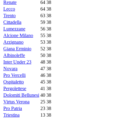
Renate
64
38
Lecco
64
38
Trento
63
38
Cittadella
59
38
Lumezzane
56
38
Alcione Milano
55
38
Arzignano
53
38
Giana Erminio
52
38
Albinoleffe
50
38
Inter Under 23
48
38
Novara
47
38
Pro Vercelli
46
38
Ospitaletto
45
38
Pergolettese
41
38
Dolomiti Bellunesi
40
38
Virtus Verona
25
38
Pro Patria
23
38
Triestina
13
38