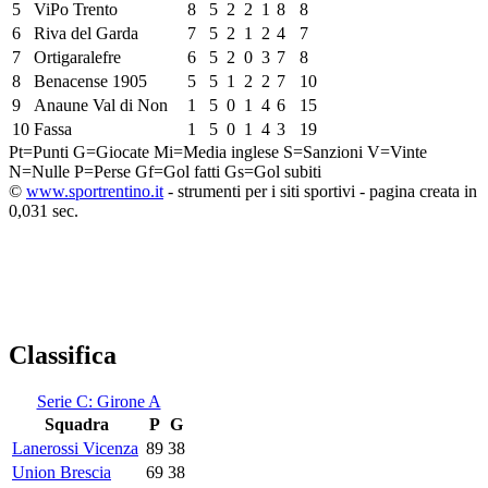
5
ViPo Trento
8
5
2
2
1
8
8
6
Riva del Garda
7
5
2
1
2
4
7
7
Ortigaralefre
6
5
2
0
3
7
8
8
Benacense 1905
5
5
1
2
2
7
10
9
Anaune Val di Non
1
5
0
1
4
6
15
10
Fassa
1
5
0
1
4
3
19
Pt=Punti
G=Giocate
Mi=Media inglese
S=Sanzioni
V=Vinte
N=Nulle
P=Perse
Gf=Gol fatti
Gs=Gol subiti
©
www.sportrentino.it
- strumenti per i siti sportivi - pagina creata in
0,031 sec.
Classifica
Serie C: Girone A
Squadra
P
G
Lanerossi Vicenza
89
38
Union Brescia
69
38