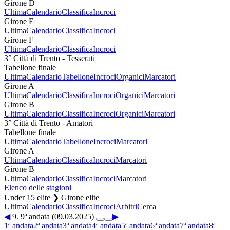
Girone D
Ultima
Calendario
Classifica
Incroci
Girone E
Ultima
Calendario
Classifica
Incroci
Girone F
Ultima
Calendario
Classifica
Incroci
3° Città di Trento - Tesserati
Tabellone finale
Ultima
Calendario
Tabellone
Incroci
Organici
Marcatori
Girone A
Ultima
Calendario
Classifica
Incroci
Organici
Marcatori
Girone B
Ultima
Calendario
Classifica
Incroci
Organici
Marcatori
3° Città di Trento - Amatori
Tabellone finale
Ultima
Calendario
Tabellone
Incroci
Marcatori
Girone A
Ultima
Calendario
Classifica
Incroci
Marcatori
Girone B
Ultima
Calendario
Classifica
Incroci
Marcatori
Elenco delle stagioni
Under 15 elite ❯ Girone elite
Ultima
Calendario
Classifica
Incroci
Arbitri
Cerca
◀
9. 9ª andata (09.03.2025)
▶
1ª andata
2ª andata
3ª andata
4ª andata
5ª andata
6ª andata
7ª andata
8ª