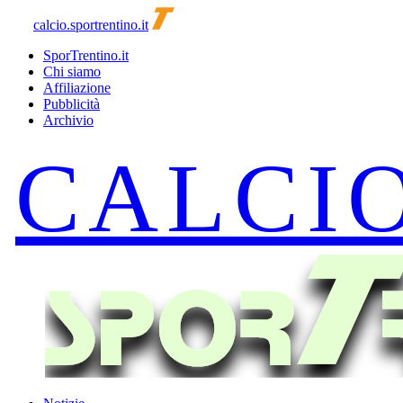
calcio.sportrentino.it
SporTrentino.it
Chi siamo
Affiliazione
Pubblicità
Archivio