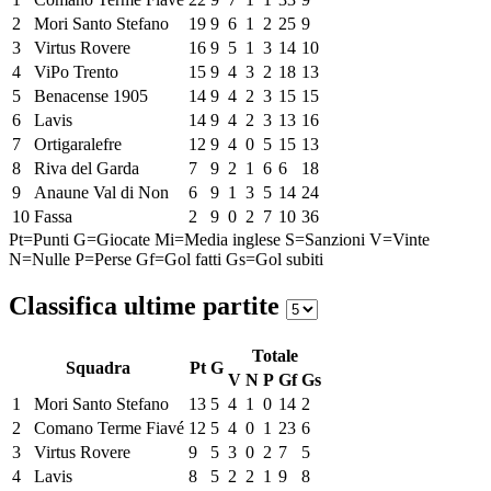
2
Mori Santo Stefano
19
9
6
1
2
25
9
3
Virtus Rovere
16
9
5
1
3
14
10
4
ViPo Trento
15
9
4
3
2
18
13
5
Benacense 1905
14
9
4
2
3
15
15
6
Lavis
14
9
4
2
3
13
16
7
Ortigaralefre
12
9
4
0
5
15
13
8
Riva del Garda
7
9
2
1
6
6
18
9
Anaune Val di Non
6
9
1
3
5
14
24
10
Fassa
2
9
0
2
7
10
36
Pt=Punti
G=Giocate
Mi=Media inglese
S=Sanzioni
V=Vinte
N=Nulle
P=Perse
Gf=Gol fatti
Gs=Gol subiti
Classifica ultime partite
Totale
Squadra
Pt
G
V
N
P
Gf
Gs
1
Mori Santo Stefano
13
5
4
1
0
14
2
2
Comano Terme Fiavé
12
5
4
0
1
23
6
3
Virtus Rovere
9
5
3
0
2
7
5
4
Lavis
8
5
2
2
1
9
8