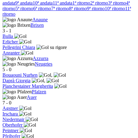
andata
9ª andata
10ª andata
11ª andata
1ª ritorno
2ª ritorno
3ª ritorno
4ª
ritorno
5ª ritorno
6ª ritorno
7ª ritorno
8ª ritorno
9ª ritorno
10ª ritorno
11ª
ritorno
Anaune
Brixen
3
-
1
Bulla
Erlicher
Pellegrini Chiara
Anranter
Azzurra
Neugries
5
-
0
Bouaouni Nurhen
,
Daprà Giorgia
,
Planchestainer Margherita
Pfalzen
Auer
7
-
0
Agstner
Irschara
Niedermair
Oberhofer
Peintner
Pfeihofer