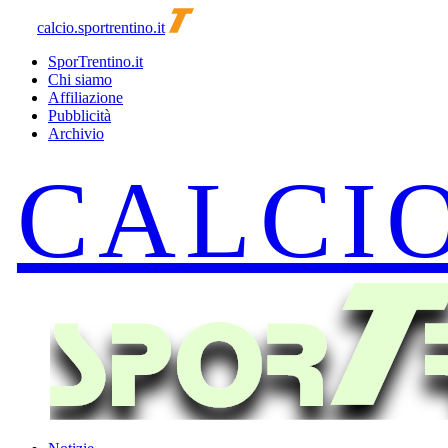
calcio.sportrentino.it
SporTrentino.it
Chi siamo
Affiliazione
Pubblicità
Archivio