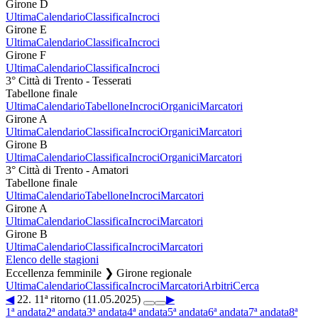
Girone D
Ultima
Calendario
Classifica
Incroci
Girone E
Ultima
Calendario
Classifica
Incroci
Girone F
Ultima
Calendario
Classifica
Incroci
3° Città di Trento - Tesserati
Tabellone finale
Ultima
Calendario
Tabellone
Incroci
Organici
Marcatori
Girone A
Ultima
Calendario
Classifica
Incroci
Organici
Marcatori
Girone B
Ultima
Calendario
Classifica
Incroci
Organici
Marcatori
3° Città di Trento - Amatori
Tabellone finale
Ultima
Calendario
Tabellone
Incroci
Marcatori
Girone A
Ultima
Calendario
Classifica
Incroci
Marcatori
Girone B
Ultima
Calendario
Classifica
Incroci
Marcatori
Elenco delle stagioni
Eccellenza femminile ❯ Girone regionale
Ultima
Calendario
Classifica
Incroci
Marcatori
Arbitri
Cerca
◀
22. 11ª ritorno (11.05.2025)
▶
1ª andata
2ª andata
3ª andata
4ª andata
5ª andata
6ª andata
7ª andata
8ª