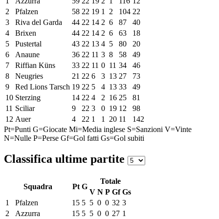
1
Azzurra
59
22
19
2
1
116
12
2
Pfalzen
58
22
19
1
2
104
22
3
Riva del Garda
44
22
14
2
6
87
40
4
Brixen
44
22
14
2
6
63
18
5
Pustertal
43
22
13
4
5
80
20
6
Anaune
36
22
11
3
8
58
49
7
Riffian Küns
33
22
11
0
11
34
46
8
Neugries
21
22
6
3
13
27
73
9
Red Lions Tarsch
19
22
5
4
13
33
49
10
Sterzing
14
22
4
2
16
25
81
11
Sciliar
9
22
3
0
19
12
98
12
Auer
4
22
1
1
20
11
142
Pt=Punti
G=Giocate
Mi=Media inglese
S=Sanzioni
V=Vinte
N=Nulle
P=Perse
Gf=Gol fatti
Gs=Gol subiti
Classifica ultime partite
Totale
Squadra
Pt
G
V
N
P
Gf
Gs
1
Pfalzen
15
5
5
0
0
32
3
2
Azzurra
15
5
5
0
0
27
1