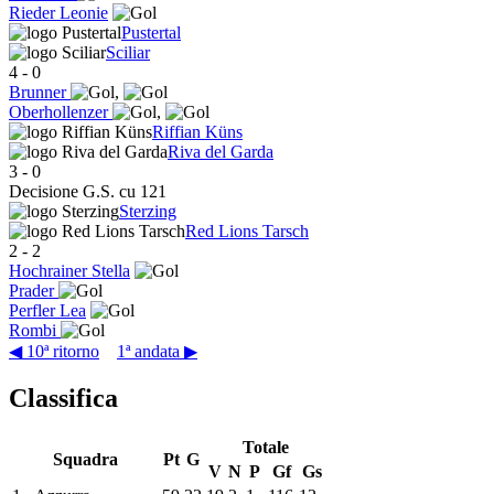
Rieder Leonie
Pustertal
Sciliar
4
-
0
Brunner
,
Oberhollenzer
,
Riffian Küns
Riva del Garda
3
-
0
Decisione G.S. cu 121
Sterzing
Red Lions Tarsch
2
-
2
Hochrainer Stella
Prader
Perfler Lea
Rombi
◀ 10ª ritorno
1ª andata ▶
Classifica
Totale
Squadra
Pt
G
V
N
P
Gf
Gs