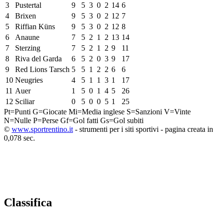
3
Pustertal
9
5
3
0
2
14
6
4
Brixen
9
5
3
0
2
12
7
5
Riffian Küns
9
5
3
0
2
12
8
6
Anaune
7
5
2
1
2
13
14
7
Sterzing
7
5
2
1
2
9
11
8
Riva del Garda
6
5
2
0
3
9
17
9
Red Lions Tarsch
5
5
1
2
2
6
6
10
Neugries
4
5
1
1
3
1
17
11
Auer
1
5
0
1
4
5
26
12
Sciliar
0
5
0
0
5
1
25
Pt=Punti
G=Giocate
Mi=Media inglese
S=Sanzioni
V=Vinte
N=Nulle
P=Perse
Gf=Gol fatti
Gs=Gol subiti
©
www.sportrentino.it
- strumenti per i siti sportivi - pagina creata in
0,078 sec.
Classifica