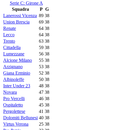
Serie C: Girone A
Squadra
P
G
Lanerossi Vicenza
89
38
Union Brescia
69
38
Renate
64
38
Lecco
64
38
Trento
63
38
Cittadella
59
38
Lumezzane
56
38
Alcione Milano
55
38
Arzignano
53
38
Giana Erminio
52
38
Albinoleffe
50
38
Inter Under 23
48
38
Novara
47
38
Pro Vercelli
46
38
Ospitaletto
45
38
Pergolettese
41
38
Dolomiti Bellunesi
40
38
Virtus Verona
25
38