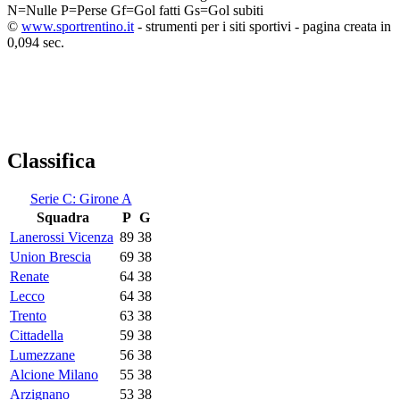
N=Nulle
P=Perse
Gf=Gol fatti
Gs=Gol subiti
©
www.sportrentino.it
- strumenti per i siti sportivi - pagina creata in
0,094 sec.
Classifica
Serie C: Girone A
Squadra
P
G
Lanerossi Vicenza
89
38
Union Brescia
69
38
Renate
64
38
Lecco
64
38
Trento
63
38
Cittadella
59
38
Lumezzane
56
38
Alcione Milano
55
38
Arzignano
53
38