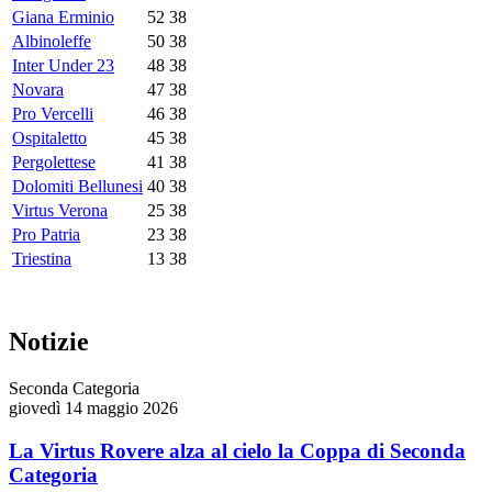
Giana Erminio
52
38
Albinoleffe
50
38
Inter Under 23
48
38
Novara
47
38
Pro Vercelli
46
38
Ospitaletto
45
38
Pergolettese
41
38
Dolomiti Bellunesi
40
38
Virtus Verona
25
38
Pro Patria
23
38
Triestina
13
38
Notizie
Seconda Categoria
giovedì 14 maggio 2026
La Virtus Rovere alza al cielo la Coppa di Seconda
Categoria