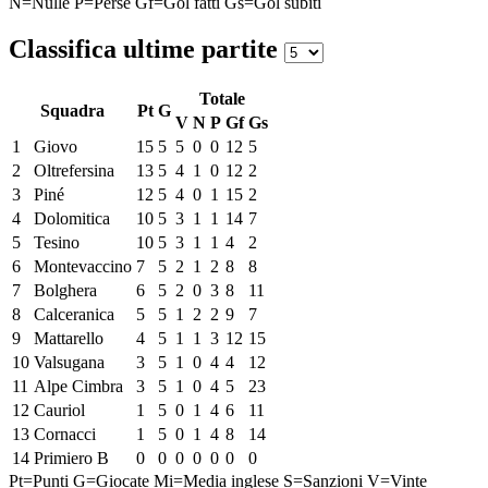
N=Nulle
P=Perse
Gf=Gol fatti
Gs=Gol subiti
Classifica ultime partite
Totale
Squadra
Pt
G
V
N
P
Gf
Gs
1
Giovo
15
5
5
0
0
12
5
2
Oltrefersina
13
5
4
1
0
12
2
3
Piné
12
5
4
0
1
15
2
4
Dolomitica
10
5
3
1
1
14
7
5
Tesino
10
5
3
1
1
4
2
6
Montevaccino
7
5
2
1
2
8
8
7
Bolghera
6
5
2
0
3
8
11
8
Calceranica
5
5
1
2
2
9
7
9
Mattarello
4
5
1
1
3
12
15
10
Valsugana
3
5
1
0
4
4
12
11
Alpe Cimbra
3
5
1
0
4
5
23
12
Cauriol
1
5
0
1
4
6
11
13
Cornacci
1
5
0
1
4
8
14
14
Primiero B
0
0
0
0
0
0
0
Pt=Punti
G=Giocate
Mi=Media inglese
S=Sanzioni
V=Vinte