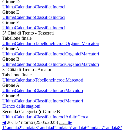
Girone D
Ultima
Calendario
Classifica
Incroci
Girone E
Ultima
Calendario
Classifica
Incroci
Girone F
Ultima
Calendario
Classifica
Incroci
3° Città di Trento - Tesserati
Tabellone finale
Ultima
Calendario
Tabellone
Incroci
Organici
Marcatori
Girone A
Ultima
Calendario
Classifica
Incroci
Organici
Marcatori
Girone B
Ultima
Calendario
Classifica
Incroci
Organici
Marcatori
3° Città di Trento - Amatori
Tabellone finale
Ultima
Calendario
Tabellone
Incroci
Marcatori
Girone A
Ultima
Calendario
Classifica
Incroci
Marcatori
Girone B
Ultima
Calendario
Classifica
Incroci
Marcatori
Elenco delle stagioni
Seconda Categoria ❯ Girone B
Ultima
Calendario
Classifica
Incroci
Arbitri
Cerca
◀
26. 13ª ritorno (25.05.2025)
▶
1ª andata
2ª andata
3ª andata
4ª andata
5ª andata
6ª andata
7ª andata
8ª