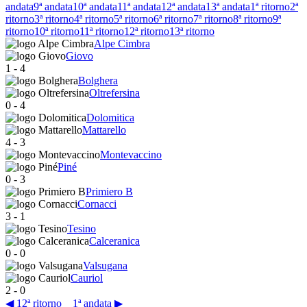
andata
9ª andata
10ª andata
11ª andata
12ª andata
13ª andata
1ª ritorno
2ª
ritorno
3ª ritorno
4ª ritorno
5ª ritorno
6ª ritorno
7ª ritorno
8ª ritorno
9ª
ritorno
10ª ritorno
11ª ritorno
12ª ritorno
13ª ritorno
Alpe Cimbra
Giovo
1
-
4
Bolghera
Oltrefersina
0
-
4
Dolomitica
Mattarello
4
-
3
Montevaccino
Piné
0
-
3
Primiero B
Cornacci
3
-
1
Tesino
Calceranica
0
-
0
Valsugana
Cauriol
2
-
0
◀ 12ª ritorno
1ª andata ▶