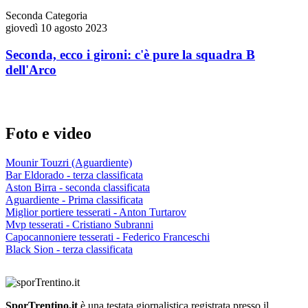
Seconda Categoria
giovedì 10 agosto 2023
Seconda, ecco i gironi: c'è pure la squadra B
dell'Arco
Foto e video
Mounir Touzri (Aguardiente)
Bar Eldorado - terza classificata
Aston Birra - seconda classificata
Aguardiente - Prima classificata
Miglior portiere tesserati - Anton Turtarov
Mvp tesserati - Cristiano Subranni
Capocannoniere tesserati - Federico Franceschi
Black Sion - terza classificata
SporTrentino.it
è una testata giornalistica registrata presso il