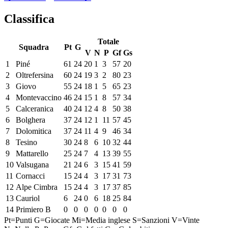
Classifica
Totale
Squadra
Pt
G
V
N
P
Gf
Gs
1
Piné
61
24
20
1
3
57
20
2
Oltrefersina
60
24
19
3
2
80
23
3
Giovo
55
24
18
1
5
65
23
4
Montevaccino
46
24
15
1
8
57
34
5
Calceranica
40
24
12
4
8
50
38
6
Bolghera
37
24
12
1
11
57
45
7
Dolomitica
37
24
11
4
9
46
34
8
Tesino
30
24
8
6
10
32
44
9
Mattarello
25
24
7
4
13
39
55
10
Valsugana
21
24
6
3
15
41
59
11
Cornacci
15
24
4
3
17
31
73
12
Alpe Cimbra
15
24
4
3
17
37
85
13
Cauriol
6
24
0
6
18
25
84
14
Primiero B
0
0
0
0
0
0
0
Pt=Punti
G=Giocate
Mi=Media inglese
S=Sanzioni
V=Vinte