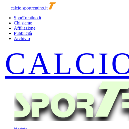
calcio.sportrentino.it
SporTrentino.it
Chi siamo
Affiliazione
Pubblicità
Archivio