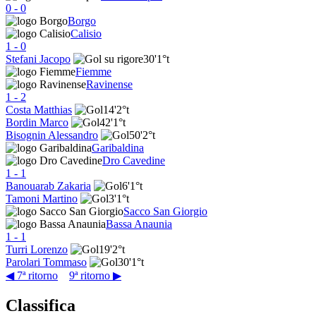
0
-
0
Borgo
Calisio
1
-
0
Stefani Jacopo
30'
1°t
Fiemme
Ravinense
1
-
2
Costa Matthias
14'
2°t
Bordin Marco
42'
1°t
Bisognin Alessandro
50'
2°t
Garibaldina
Dro Cavedine
1
-
1
Banouarab Zakaria
6'
1°t
Tamoni Martino
3'
1°t
Sacco San Giorgio
Bassa Anaunia
1
-
1
Turri Lorenzo
19'
2°t
Parolari Tommaso
30'
1°t
◀ 7ª ritorno
9ª ritorno ▶
Classifica