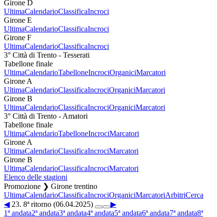
Girone D
Ultima
Calendario
Classifica
Incroci
Girone E
Ultima
Calendario
Classifica
Incroci
Girone F
Ultima
Calendario
Classifica
Incroci
3° Città di Trento - Tesserati
Tabellone finale
Ultima
Calendario
Tabellone
Incroci
Organici
Marcatori
Girone A
Ultima
Calendario
Classifica
Incroci
Organici
Marcatori
Girone B
Ultima
Calendario
Classifica
Incroci
Organici
Marcatori
3° Città di Trento - Amatori
Tabellone finale
Ultima
Calendario
Tabellone
Incroci
Marcatori
Girone A
Ultima
Calendario
Classifica
Incroci
Marcatori
Girone B
Ultima
Calendario
Classifica
Incroci
Marcatori
Elenco delle stagioni
Promozione ❯ Girone trentino
Ultima
Calendario
Classifica
Incroci
Organici
Marcatori
Arbitri
Cerca
◀
23. 8ª ritorno (06.04.2025)
▶
1ª andata
2ª andata
3ª andata
4ª andata
5ª andata
6ª andata
7ª andata
8ª