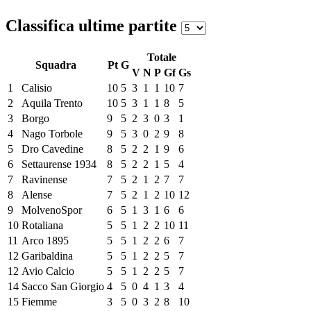
Classifica ultime partite
Totale
Squadra
Pt
G
V
N
P
Gf
Gs
1
Calisio
10
5
3
1
1
10
7
2
Aquila Trento
10
5
3
1
1
8
5
3
Borgo
9
5
2
3
0
3
1
4
Nago Torbole
9
5
3
0
2
9
8
5
Dro Cavedine
8
5
2
2
1
9
6
6
Settaurense 1934
8
5
2
2
1
5
4
7
Ravinense
7
5
2
1
2
7
7
8
Alense
7
5
2
1
2
10
12
9
MolvenoSpor
6
5
1
3
1
6
6
10
Rotaliana
5
5
1
2
2
10
11
11
Arco 1895
5
5
1
2
2
6
7
12
Garibaldina
5
5
1
2
2
5
7
12
Avio Calcio
5
5
1
2
2
5
7
14
Sacco San Giorgio
4
5
0
4
1
3
4
15
Fiemme
3
5
0
3
2
8
10