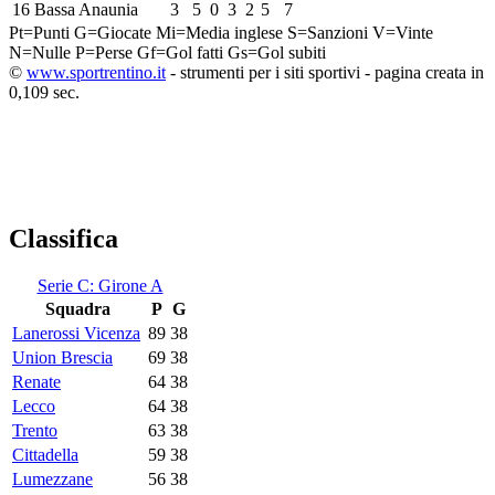
16
Bassa Anaunia
3
5
0
3
2
5
7
Pt=Punti
G=Giocate
Mi=Media inglese
S=Sanzioni
V=Vinte
N=Nulle
P=Perse
Gf=Gol fatti
Gs=Gol subiti
©
www.sportrentino.it
- strumenti per i siti sportivi - pagina creata in
0,109 sec.
Classifica
Serie C: Girone A
Squadra
P
G
Lanerossi Vicenza
89
38
Union Brescia
69
38
Renate
64
38
Lecco
64
38
Trento
63
38
Cittadella
59
38
Lumezzane
56
38