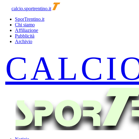
calcio.sportrentino.it
SporTrentino.it
Chi siamo
Affiliazione
Pubblicità
Archivio