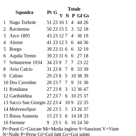
Totale
Squadra
Pt
G
V
N
P
Gf
Gs
1
Nago Torbole
51
23
16
3
4
44
26
2
Ravinense
50
23
15
5
3
52
18
3
Arco 1895
43
23
12
7
4
36
19
4
Alense
41
23
12
5
6
44
36
5
Borgo
39
23
11
6
6
32
19
6
Aquila Trento
39
23
11
6
6
27
18
7
Settaurense 1934
34
23
9
7
7
23
22
8
Avio Calcio
31
23
8
7
8
33
39
9
Calisio
29
23
8
5
10
38
39
10
Dro Cavedine
28
23
7
7
9
31
36
11
Rotaliana
27
23
8
3
12
36
47
12
Garibaldina
27
23
7
6
10
25
37
13
Sacco San Giorgio
22
23
4
10
9
22
35
14
MolvenoSpor
20
23
5
5
13
26
37
15
Bassa Anaunia
15
23
3
6
14
18
33
16
Fiemme
9
23
1
6
16
24
50
Pt=Punti
G=Giocate
Mi=Media inglese
S=Sanzioni
V=Vinte
N=Nulle
P=Perse
Gf=Gol fatti
Gs=Gol subiti