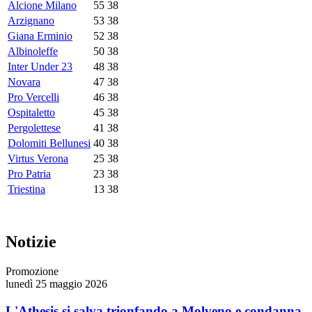
Alcione Milano
55
38
Arzignano
53
38
Giana Erminio
52
38
Albinoleffe
50
38
Inter Under 23
48
38
Novara
47
38
Pro Vercelli
46
38
Ospitaletto
45
38
Pergolettese
41
38
Dolomiti Bellunesi
40
38
Virtus Verona
25
38
Pro Patria
23
38
Triestina
13
38
Notizie
Promozione
lunedì 25 maggio 2026
L'Athesis si salva trionfando a Molveno e condanna