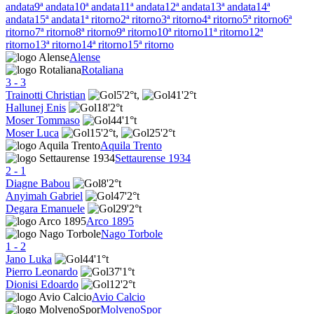
andata
9ª andata
10ª andata
11ª andata
12ª andata
13ª andata
14ª
andata
15ª andata
1ª ritorno
2ª ritorno
3ª ritorno
4ª ritorno
5ª ritorno
6ª
ritorno
7ª ritorno
8ª ritorno
9ª ritorno
10ª ritorno
11ª ritorno
12ª
ritorno
13ª ritorno
14ª ritorno
15ª ritorno
Alense
Rotaliana
3
-
3
Trainotti Christian
5'
2°t
,
41'
2°t
Hallunej Enis
18'
2°t
Moser Tommaso
44'
1°t
Moser Luca
15'
2°t
,
25'
2°t
Aquila Trento
Settaurense 1934
2
-
1
Diagne Babou
8'
2°t
Anyimah Gabriel
47'
2°t
Degara Emanuele
29'
2°t
Arco 1895
Nago Torbole
1
-
2
Jano Luka
44'
1°t
Pierro Leonardo
37'
1°t
Dionisi Edoardo
12'
2°t
Avio Calcio
MolvenoSpor