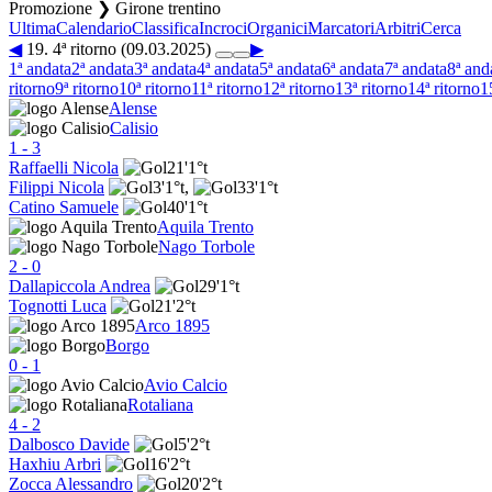
Promozione ❯ Girone trentino
Ultima
Calendario
Classifica
Incroci
Organici
Marcatori
Arbitri
Cerca
◀
19. 4ª ritorno (09.03.2025)
▶
1ª andata
2ª andata
3ª andata
4ª andata
5ª andata
6ª andata
7ª andata
8ª and
ritorno
9ª ritorno
10ª ritorno
11ª ritorno
12ª ritorno
13ª ritorno
14ª ritorno
1
Alense
Calisio
1
-
3
Raffaelli Nicola
21'
1°t
Filippi Nicola
3'
1°t
,
33'
1°t
Catino Samuele
40'
1°t
Aquila Trento
Nago Torbole
2
-
0
Dallapiccola Andrea
29'
1°t
Tognotti Luca
21'
2°t
Arco 1895
Borgo
0
-
1
Avio Calcio
Rotaliana
4
-
2
Dalbosco Davide
5'
2°t
Haxhiu Arbri
16'
2°t
Zocca Alessandro
20'
2°t