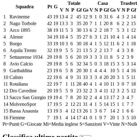
Totale
Casa
Trasfer
Squadra
Pt
G
V
N
P
Gf
Gs
V
N
P
Gf
Gs
V
N
P
Gf
1
Ravinense
43
19
13
4
2
45
12
9
1
0
31
6
4
3
2
14
2
Nago Torbole
42
19
13
3
3
35
20
7
1
1
20
8
6
2
2
15
3
Arco 1895
38
19
11
5
3
30
13
6
2
2
18
7
5
3
1
12
4
Alense
34
19
10
4
5
35
27
6
3
1
21
10
4
1
4
14
5
Borgo
33
19
10
3
6
30
18
4
1
5
12
11
6
2
1
18
6
Aquila Trento
32
19
9
5
5
21
13
5
2
2
13
7
4
3
3
8
7
Settaurense 1934
29
19
8
5
6
20
19
3
3
3
11
8
5
2
3
9
8
Avio Calcio
29
19
8
5
6
32
34
5
0
3
18
15
3
5
3
14
9
Garibaldina
23
19
6
5
8
20
30
1
4
4
4
10
5
1
4
16
10
Calisio
22
19
6
4
9
31
33
3
3
4
20
20
3
1
5
11
11
Rotaliana
22
19
7
1
11
28
40
4
1
4
10
11
3
0
7
18
12
Dro Cavedine
20
19
5
5
9
23
32
2
3
4
11
12
3
2
5
12
13
Sacco San Giorgio
19
19
4
7
8
20
32
2
4
4
13
17
2
3
4
7
14
MolvenoSpor
17
19
5
2
12
21
31
4
1
5
14
15
1
1
7
7
15
Bassa Anaunia
13
19
3
4
12
13
26
1
3
6
7
14
2
1
6
6
16
Fiemme
7
19
1
4
14
17
41
0
1
9
7
20
1
3
5
10
Pt=Punti
G=Giocate
Mi=Media inglese
S=Sanzioni
V=Vinte
N=Null