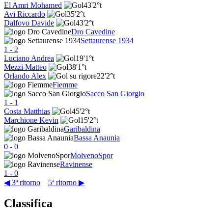
El Amri Mohamed
43'
2°t
Avi Riccardo
35'
2°t
Dalfovo Davide
43'
2°t
Dro Cavedine
Settaurense 1934
1
-
2
Luciano Andrea
19'
1°t
Mezzi Matteo
38'
1°t
Orlando Alex
22'
2°t
Fiemme
Sacco San Giorgio
1
-
1
Costa Matthias
45'
2°t
Marchione Kevin
15'
2°t
Garibaldina
Bassa Anaunia
0
-
0
MolvenoSpor
Ravinense
1
-
0
◀ 3ª ritorno
5ª ritorno ▶
Classifica