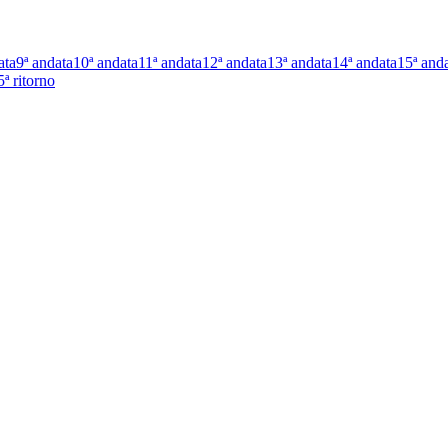
ata
9ª andata
10ª andata
11ª andata
12ª andata
13ª andata
14ª andata
15ª and
5ª ritorno