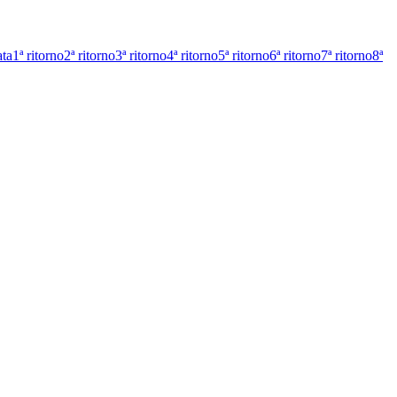
ata
1ª ritorno
2ª ritorno
3ª ritorno
4ª ritorno
5ª ritorno
6ª ritorno
7ª ritorno
8ª