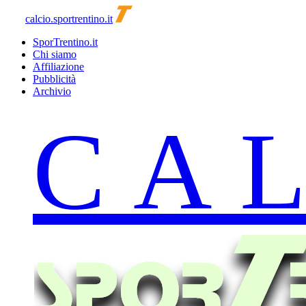
calcio.sportrentino.it
SporTrentino.it
Chi siamo
Affiliazione
Pubblicità
Archivio