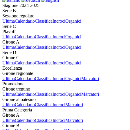
Stagione 2024-2025
Serie B
Sessione regolare
Ultima
Calendario
Classifica
Incroci
Organici
Serie C
Playoff
Ultima
Calendario
Classifica
Incroci
Organici
Girone A
Ultima
Calendario
Classifica
Incroci
Organici
Serie D
Girone C
Ultima
Calendario
Classifica
Incroci
Organici
Eccellenza
Girone regionale
Ultima
Calendario
Classifica
Incroci
Organici
Marcatori
Promozione
Girone trentino
Ultima
Calendario
Classifica
Incroci
Organici
Marcatori
Girone altoatesino
Ultima
Calendario
Classifica
Incroci
Marcatori
Prima Categoria
Girone A
Ultima
Calendario
Classifica
Incroci
Marcatori
Girone B