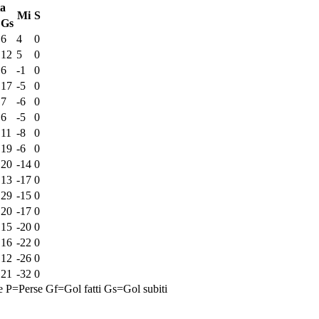
ta
Mi
S
Gs
6
4
0
12
5
0
6
-1
0
17
-5
0
7
-6
0
6
-5
0
11
-8
0
19
-6
0
20
-14
0
13
-17
0
29
-15
0
20
-17
0
15
-20
0
16
-22
0
12
-26
0
21
-32
0
e
P=Perse
Gf=Gol fatti
Gs=Gol subiti