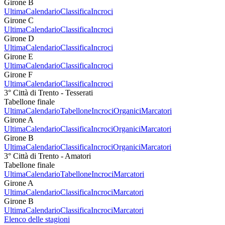
Girone B
Ultima
Calendario
Classifica
Incroci
Girone C
Ultima
Calendario
Classifica
Incroci
Girone D
Ultima
Calendario
Classifica
Incroci
Girone E
Ultima
Calendario
Classifica
Incroci
Girone F
Ultima
Calendario
Classifica
Incroci
3° Città di Trento - Tesserati
Tabellone finale
Ultima
Calendario
Tabellone
Incroci
Organici
Marcatori
Girone A
Ultima
Calendario
Classifica
Incroci
Organici
Marcatori
Girone B
Ultima
Calendario
Classifica
Incroci
Organici
Marcatori
3° Città di Trento - Amatori
Tabellone finale
Ultima
Calendario
Tabellone
Incroci
Marcatori
Girone A
Ultima
Calendario
Classifica
Incroci
Marcatori
Girone B
Ultima
Calendario
Classifica
Incroci
Marcatori
Elenco delle stagioni