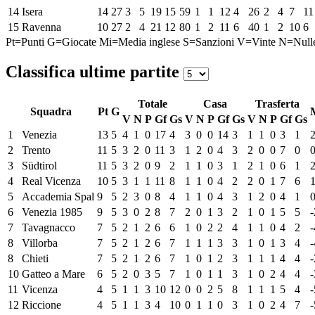
14
Isera
14
27
3
5
19
15
59
1
1
12
4
26
2
4
7
11
15
Ravenna
10
27
2
4
21
12
80
1
2
11
6
40
1
2
10
6
Pt=Punti
G=Giocate
Mi=Media inglese
S=Sanzioni
V=Vinte
N=Null
Classifica ultime partite
Totale
Casa
Trasferta
Squadra
Pt
G
V
N
P
Gf
Gs
V
N
P
Gf
Gs
V
N
P
Gf
Gs
1
Venezia
13
5
4
1
0
17
4
3
0
0
14
3
1
1
0
3
1
2
Trento
11
5
3
2
0
11
3
1
2
0
4
3
2
0
0
7
0
3
Südtirol
11
5
3
2
0
9
2
1
1
0
3
1
2
1
0
6
1
4
Real Vicenza
10
5
3
1
1
11
8
1
1
0
4
2
2
0
1
7
6
5
Accademia Spal
9
5
2
3
0
8
4
1
1
0
4
3
1
2
0
4
1
6
Venezia 1985
9
5
3
0
2
8
7
2
0
1
3
2
1
0
1
5
5
-
7
Tavagnacco
7
5
2
1
2
6
6
1
0
2
2
4
1
1
0
4
2
-
8
Villorba
7
5
2
1
2
6
7
1
1
1
3
3
1
0
1
3
4
-
8
Chieti
7
5
2
1
2
6
7
1
0
1
2
3
1
1
1
4
4
-
10
Gatteo a Mare
6
5
2
0
3
5
7
1
0
1
1
3
1
0
2
4
4
-
11
Vicenza
4
5
1
1
3
10
12
0
0
2
5
8
1
1
1
5
4
-
12
Riccione
4
5
1
1
3
4
10
0
1
1
0
3
1
0
2
4
7
-