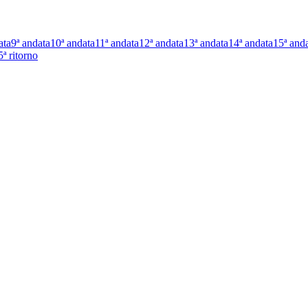
ata
9ª andata
10ª andata
11ª andata
12ª andata
13ª andata
14ª andata
15ª and
5ª ritorno