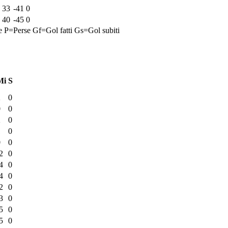
33
-41
0
40
-45
0
e
P=Perse
Gf=Gol fatti
Gs=Gol subiti
Mi
S
2
0
0
0
2
0
1
0
0
0
2
0
4
0
4
0
2
0
3
0
5
0
5
0