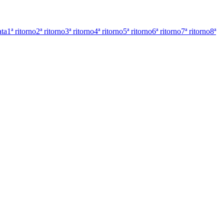
ata
1ª ritorno
2ª ritorno
3ª ritorno
4ª ritorno
5ª ritorno
6ª ritorno
7ª ritorno
8ª