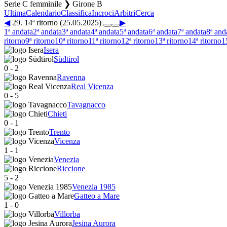
Serie C femminile ❯ Girone B
Ultima
Calendario
Classifica
Incroci
Arbitri
Cerca
◀
29. 14ª ritorno (25.05.2025)
▶
1ª andata
2ª andata
3ª andata
4ª andata
5ª andata
6ª andata
7ª andata
8ª and
ritorno
9ª ritorno
10ª ritorno
11ª ritorno
12ª ritorno
13ª ritorno
14ª ritorno
1
Isera
Südtirol
0
-
2
Ravenna
Real Vicenza
0
-
5
Tavagnacco
Chieti
0
-
1
Trento
Vicenza
1
-
1
Venezia
Riccione
5
-
2
Venezia 1985
Gatteo a Mare
1
-
0
Villorba
Jesina Aurora