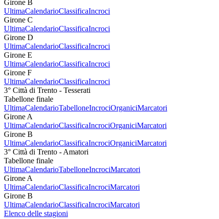
Girone B
Ultima
Calendario
Classifica
Incroci
Girone C
Ultima
Calendario
Classifica
Incroci
Girone D
Ultima
Calendario
Classifica
Incroci
Girone E
Ultima
Calendario
Classifica
Incroci
Girone F
Ultima
Calendario
Classifica
Incroci
3° Città di Trento - Tesserati
Tabellone finale
Ultima
Calendario
Tabellone
Incroci
Organici
Marcatori
Girone A
Ultima
Calendario
Classifica
Incroci
Organici
Marcatori
Girone B
Ultima
Calendario
Classifica
Incroci
Organici
Marcatori
3° Città di Trento - Amatori
Tabellone finale
Ultima
Calendario
Tabellone
Incroci
Marcatori
Girone A
Ultima
Calendario
Classifica
Incroci
Marcatori
Girone B
Ultima
Calendario
Classifica
Incroci
Marcatori
Elenco delle stagioni