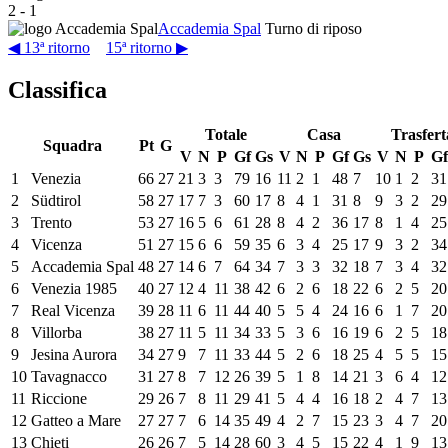
2
-
1
Accademia Spal
Turno di riposo
◀ 13ª ritorno
15ª ritorno ▶
Classifica
Totale
Casa
Trasfert
Squadra
Pt
G
V
N
P
Gf
Gs
V
N
P
Gf
Gs
V
N
P
Gf
1
Venezia
66
27
21
3
3
79
16
11
2
1
48
7
10
1
2
31
2
Südtirol
58
27
17
7
3
60
17
8
4
1
31
8
9
3
2
29
3
Trento
53
27
16
5
6
61
28
8
4
2
36
17
8
1
4
25
4
Vicenza
51
27
15
6
6
59
35
6
3
4
25
17
9
3
2
34
5
Accademia Spal
48
27
14
6
7
64
34
7
3
3
32
18
7
3
4
32
6
Venezia 1985
40
27
12
4
11
38
42
6
2
6
18
22
6
2
5
20
7
Real Vicenza
39
28
11
6
11
44
40
5
5
4
24
16
6
1
7
20
8
Villorba
38
27
11
5
11
34
33
5
3
6
16
19
6
2
5
18
9
Jesina Aurora
34
27
9
7
11
33
44
5
2
6
18
25
4
5
5
15
10
Tavagnacco
31
27
8
7
12
26
39
5
1
8
14
21
3
6
4
12
11
Riccione
29
26
7
8
11
29
41
5
4
4
16
18
2
4
7
13
12
Gatteo a Mare
27
27
7
6
14
35
49
4
2
7
15
23
3
4
7
20
13
Chieti
26
26
7
5
14
28
60
3
4
5
15
22
4
1
9
13