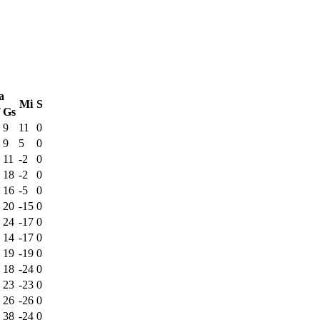
a
Mi
S
Gs
9
11
0
9
5
0
11
-2
0
18
-2
0
16
-5
0
20
-15
0
24
-17
0
14
-17
0
19
-19
0
18
-24
0
23
-23
0
26
-26
0
38
-24
0