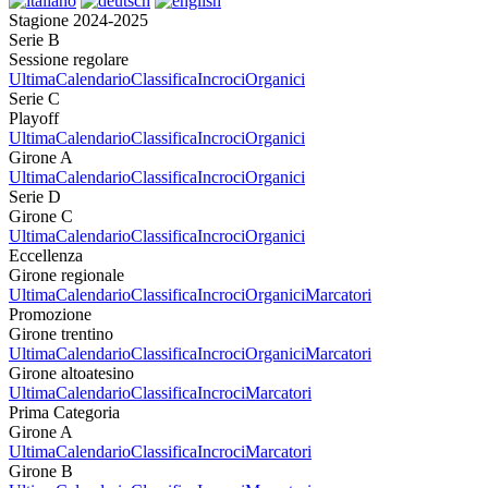
Stagione 2024-2025
Serie B
Sessione regolare
Ultima
Calendario
Classifica
Incroci
Organici
Serie C
Playoff
Ultima
Calendario
Classifica
Incroci
Organici
Girone A
Ultima
Calendario
Classifica
Incroci
Organici
Serie D
Girone C
Ultima
Calendario
Classifica
Incroci
Organici
Eccellenza
Girone regionale
Ultima
Calendario
Classifica
Incroci
Organici
Marcatori
Promozione
Girone trentino
Ultima
Calendario
Classifica
Incroci
Organici
Marcatori
Girone altoatesino
Ultima
Calendario
Classifica
Incroci
Marcatori
Prima Categoria
Girone A
Ultima
Calendario
Classifica
Incroci
Marcatori
Girone B