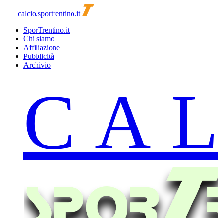
calcio.sportrentino.it
SporTrentino.it
Chi siamo
Affiliazione
Pubblicità
Archivio