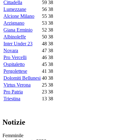
Cittadella
59
38
Lumezzane
56
38
Alcione Milano
55
38
Arzignano
53
38
Giana Erminio
52
38
Albinoleffe
50
38
Inter Under 23
48
38
Novara
47
38
Pro Vercelli
46
38
Ospitaletto
45
38
Pergolettese
41
38
Dolomiti Bellunesi
40
38
Virtus Verona
25
38
Pro Patria
23
38
Triestina
13
38
Notizie
Femminile