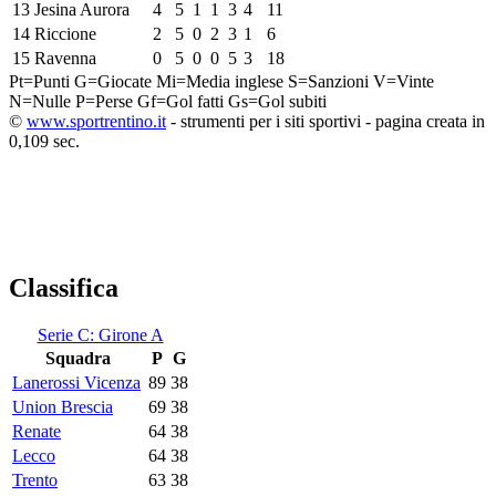
13
Jesina Aurora
4
5
1
1
3
4
11
14
Riccione
2
5
0
2
3
1
6
15
Ravenna
0
5
0
0
5
3
18
Pt=Punti
G=Giocate
Mi=Media inglese
S=Sanzioni
V=Vinte
N=Nulle
P=Perse
Gf=Gol fatti
Gs=Gol subiti
©
www.sportrentino.it
- strumenti per i siti sportivi - pagina creata in
0,109 sec.
Classifica
Serie C: Girone A
Squadra
P
G
Lanerossi Vicenza
89
38
Union Brescia
69
38
Renate
64
38
Lecco
64
38
Trento
63
38