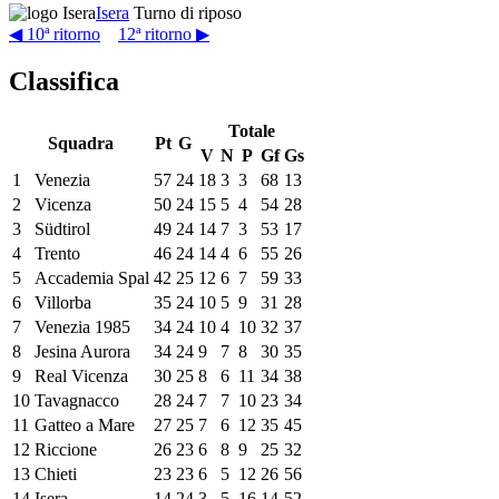
Isera
Turno di riposo
◀ 10ª ritorno
12ª ritorno ▶
Classifica
Totale
Squadra
Pt
G
V
N
P
Gf
Gs
1
Venezia
57
24
18
3
3
68
13
2
Vicenza
50
24
15
5
4
54
28
3
Südtirol
49
24
14
7
3
53
17
4
Trento
46
24
14
4
6
55
26
5
Accademia Spal
42
25
12
6
7
59
33
6
Villorba
35
24
10
5
9
31
28
7
Venezia 1985
34
24
10
4
10
32
37
8
Jesina Aurora
34
24
9
7
8
30
35
9
Real Vicenza
30
25
8
6
11
34
38
10
Tavagnacco
28
24
7
7
10
23
34
11
Gatteo a Mare
27
25
7
6
12
35
45
12
Riccione
26
23
6
8
9
25
32
13
Chieti
23
23
6
5
12
26
56
14
Isera
14
24
3
5
16
14
52