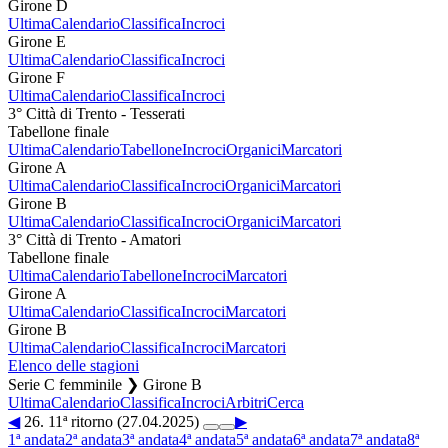
Girone D
Ultima
Calendario
Classifica
Incroci
Girone E
Ultima
Calendario
Classifica
Incroci
Girone F
Ultima
Calendario
Classifica
Incroci
3° Città di Trento - Tesserati
Tabellone finale
Ultima
Calendario
Tabellone
Incroci
Organici
Marcatori
Girone A
Ultima
Calendario
Classifica
Incroci
Organici
Marcatori
Girone B
Ultima
Calendario
Classifica
Incroci
Organici
Marcatori
3° Città di Trento - Amatori
Tabellone finale
Ultima
Calendario
Tabellone
Incroci
Marcatori
Girone A
Ultima
Calendario
Classifica
Incroci
Marcatori
Girone B
Ultima
Calendario
Classifica
Incroci
Marcatori
Elenco delle stagioni
Serie C femminile ❯ Girone B
Ultima
Calendario
Classifica
Incroci
Arbitri
Cerca
◀
26. 11ª ritorno (27.04.2025)
▶
1ª andata
2ª andata
3ª andata
4ª andata
5ª andata
6ª andata
7ª andata
8ª