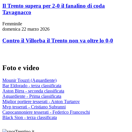
Il Trento supera per 2-0 il fanalino di coda
Tavagnacco
Femminile
domenica 22 marzo 2026
Contro il Villorba il Trento non va oltre lo 0-0
Foto e video
Mounir Touzri (Aguardiente)
Bar Eldorado - terza classificata
Aston Birra - seconda classificata
Aguardiente - Prima classificata
Miglior portiere tesserati - Anton Turtarov
Mvp tesserati - Cristiano Subranni
Capocannoniere tesserati - Federico Franceschi
Black Sion - terza classificata