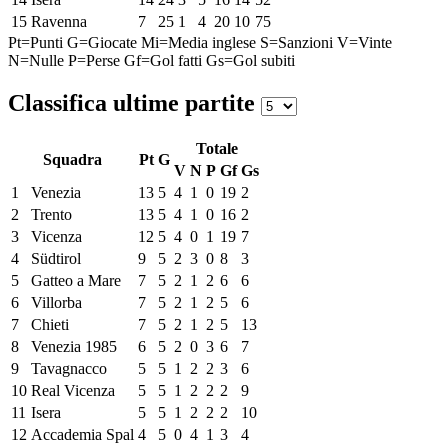
15
Ravenna
7
25
1
4
20
10
75
Pt=Punti
G=Giocate
Mi=Media inglese
S=Sanzioni
V=Vinte
N=Nulle
P=Perse
Gf=Gol fatti
Gs=Gol subiti
Classifica ultime partite
Totale
Squadra
Pt
G
V
N
P
Gf
Gs
1
Venezia
13
5
4
1
0
19
2
2
Trento
13
5
4
1
0
16
2
3
Vicenza
12
5
4
0
1
19
7
4
Südtirol
9
5
2
3
0
8
3
5
Gatteo a Mare
7
5
2
1
2
6
6
6
Villorba
7
5
2
1
2
5
6
7
Chieti
7
5
2
1
2
5
13
8
Venezia 1985
6
5
2
0
3
6
7
9
Tavagnacco
5
5
1
2
2
3
6
10
Real Vicenza
5
5
1
2
2
2
9
11
Isera
5
5
1
2
2
2
10
12
Accademia Spal
4
5
0
4
1
3
4