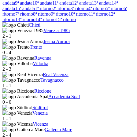
andata
9ª andata
10ª andata
11ª andata
12ª andata
13ª andata
14ª
andata
15ª andata
1ª ritorno
2ª ritorno
3ª ritorno
4ª ritorno
5ª ritorno
6ª
ritorno
7ª ritorno
8ª ritorno
9ª ritorno
10ª ritorno
11ª ritorno
12ª
ritorno
13ª ritorno
14ª ritorno
15ª ritorno
Chieti
Venezia 1985
2
-
1
Jesina Aurora
Trento
0
-
4
Ravenna
Villorba
2
-
3
Real Vicenza
Tavagnacco
1
-
1
Riccione
Accademia Spal
0
-
0
Südtirol
Venezia
1
-
1
Vicenza
Gatteo a Mare
2
-
4