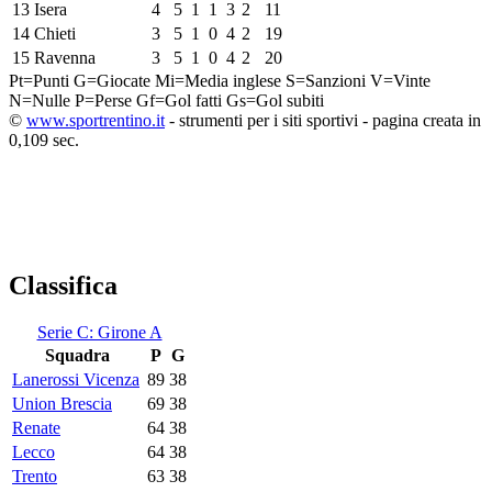
13
Isera
4
5
1
1
3
2
11
14
Chieti
3
5
1
0
4
2
19
15
Ravenna
3
5
1
0
4
2
20
Pt=Punti
G=Giocate
Mi=Media inglese
S=Sanzioni
V=Vinte
N=Nulle
P=Perse
Gf=Gol fatti
Gs=Gol subiti
©
www.sportrentino.it
- strumenti per i siti sportivi - pagina creata in
0,109 sec.
Classifica
Serie C: Girone A
Squadra
P
G
Lanerossi Vicenza
89
38
Union Brescia
69
38
Renate
64
38
Lecco
64
38
Trento
63
38