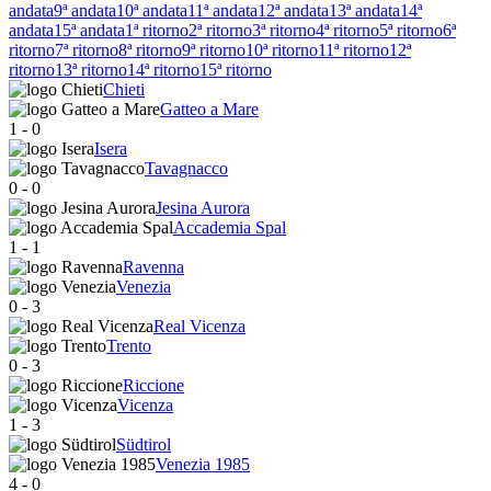
andata
9ª andata
10ª andata
11ª andata
12ª andata
13ª andata
14ª
andata
15ª andata
1ª ritorno
2ª ritorno
3ª ritorno
4ª ritorno
5ª ritorno
6ª
ritorno
7ª ritorno
8ª ritorno
9ª ritorno
10ª ritorno
11ª ritorno
12ª
ritorno
13ª ritorno
14ª ritorno
15ª ritorno
Chieti
Gatteo a Mare
1
-
0
Isera
Tavagnacco
0
-
0
Jesina Aurora
Accademia Spal
1
-
1
Ravenna
Venezia
0
-
3
Real Vicenza
Trento
0
-
3
Riccione
Vicenza
1
-
3
Südtirol
Venezia 1985
4
-
0