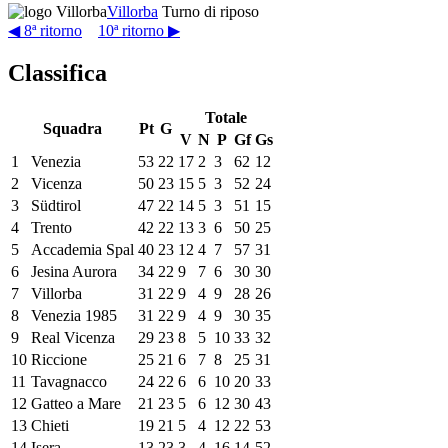
Villorba
Turno di riposo
◀ 8ª ritorno
10ª ritorno ▶
Classifica
Totale
Squadra
Pt
G
V
N
P
Gf
Gs
1
Venezia
53
22
17
2
3
62
12
2
Vicenza
50
23
15
5
3
52
24
3
Südtirol
47
22
14
5
3
51
15
4
Trento
42
22
13
3
6
50
25
5
Accademia Spal
40
23
12
4
7
57
31
6
Jesina Aurora
34
22
9
7
6
30
30
7
Villorba
31
22
9
4
9
28
26
8
Venezia 1985
31
22
9
4
9
30
35
9
Real Vicenza
29
23
8
5
10
33
32
10
Riccione
25
21
6
7
8
25
31
11
Tavagnacco
24
22
6
6
10
20
33
12
Gatteo a Mare
21
23
5
6
12
30
43
13
Chieti
19
21
5
4
12
22
53
14
Isera
13
23
3
4
16
14
52