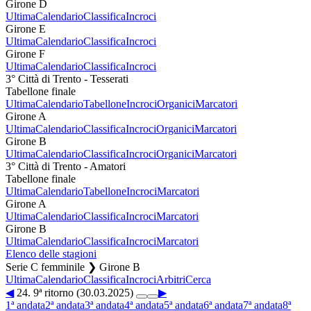
Girone D
Ultima
Calendario
Classifica
Incroci
Girone E
Ultima
Calendario
Classifica
Incroci
Girone F
Ultima
Calendario
Classifica
Incroci
3° Città di Trento - Tesserati
Tabellone finale
Ultima
Calendario
Tabellone
Incroci
Organici
Marcatori
Girone A
Ultima
Calendario
Classifica
Incroci
Organici
Marcatori
Girone B
Ultima
Calendario
Classifica
Incroci
Organici
Marcatori
3° Città di Trento - Amatori
Tabellone finale
Ultima
Calendario
Tabellone
Incroci
Marcatori
Girone A
Ultima
Calendario
Classifica
Incroci
Marcatori
Girone B
Ultima
Calendario
Classifica
Incroci
Marcatori
Elenco delle stagioni
Serie C femminile ❯ Girone B
Ultima
Calendario
Classifica
Incroci
Arbitri
Cerca
◀
24. 9ª ritorno (30.03.2025)
▶
1ª andata
2ª andata
3ª andata
4ª andata
5ª andata
6ª andata
7ª andata
8ª