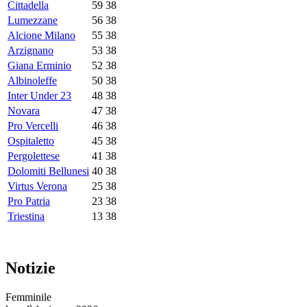
Cittadella
59
38
Lumezzane
56
38
Alcione Milano
55
38
Arzignano
53
38
Giana Erminio
52
38
Albinoleffe
50
38
Inter Under 23
48
38
Novara
47
38
Pro Vercelli
46
38
Ospitaletto
45
38
Pergolettese
41
38
Dolomiti Bellunesi
40
38
Virtus Verona
25
38
Pro Patria
23
38
Triestina
13
38
Notizie
Femminile