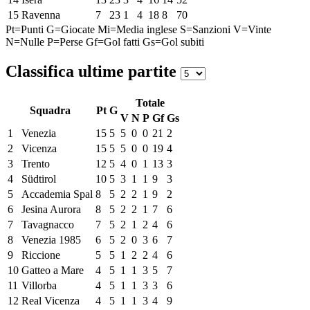
15
Ravenna
7
23
1
4
18
8
70
Pt=Punti
G=Giocate
Mi=Media inglese
S=Sanzioni
V=Vinte
N=Nulle
P=Perse
Gf=Gol fatti
Gs=Gol subiti
Classifica ultime partite
Totale
Squadra
Pt
G
V
N
P
Gf
Gs
1
Venezia
15
5
5
0
0
21
2
2
Vicenza
15
5
5
0
0
19
4
3
Trento
12
5
4
0
1
13
3
4
Südtirol
10
5
3
1
1
9
3
5
Accademia Spal
8
5
2
2
1
9
2
6
Jesina Aurora
8
5
2
2
1
7
6
7
Tavagnacco
7
5
2
1
2
4
6
8
Venezia 1985
6
5
2
0
3
6
7
9
Riccione
5
5
1
2
2
4
6
10
Gatteo a Mare
4
5
1
1
3
5
7
11
Villorba
4
5
1
1
3
3
6
12
Real Vicenza
4
5
1
1
3
4
9