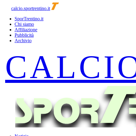
calcio.sportrentino.it
SporTrentino.it
Chi siamo
Affiliazione
Pubblicità
Archivio