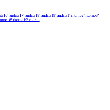
ata
16ª andata
17ª andata
18ª andata
19ª andata
1ª ritorno
2ª ritorno
3ª
torno
18ª ritorno
19ª ritorno