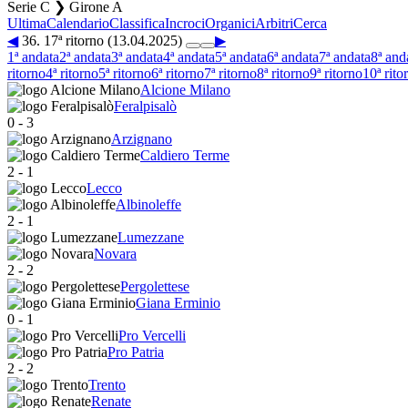
Serie C ❯ Girone A
Ultima
Calendario
Classifica
Incroci
Organici
Arbitri
Cerca
◀
36. 17ª ritorno (13.04.2025)
▶
1ª andata
2ª andata
3ª andata
4ª andata
5ª andata
6ª andata
7ª andata
8ª and
ritorno
4ª ritorno
5ª ritorno
6ª ritorno
7ª ritorno
8ª ritorno
9ª ritorno
10ª rito
Alcione Milano
Feralpisalò
0
-
3
Arzignano
Caldiero Terme
2
-
1
Lecco
Albinoleffe
2
-
1
Lumezzane
Novara
2
-
2
Pergolettese
Giana Erminio
0
-
1
Pro Vercelli
Pro Patria
2
-
2
Trento
Renate