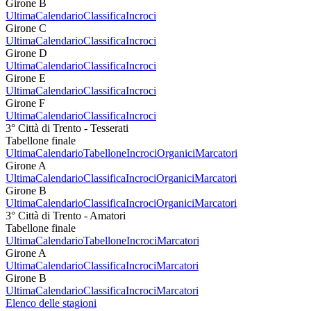
Girone B
Ultima
Calendario
Classifica
Incroci
Girone C
Ultima
Calendario
Classifica
Incroci
Girone D
Ultima
Calendario
Classifica
Incroci
Girone E
Ultima
Calendario
Classifica
Incroci
Girone F
Ultima
Calendario
Classifica
Incroci
3° Città di Trento - Tesserati
Tabellone finale
Ultima
Calendario
Tabellone
Incroci
Organici
Marcatori
Girone A
Ultima
Calendario
Classifica
Incroci
Organici
Marcatori
Girone B
Ultima
Calendario
Classifica
Incroci
Organici
Marcatori
3° Città di Trento - Amatori
Tabellone finale
Ultima
Calendario
Tabellone
Incroci
Marcatori
Girone A
Ultima
Calendario
Classifica
Incroci
Marcatori
Girone B
Ultima
Calendario
Classifica
Incroci
Marcatori
Elenco delle stagioni