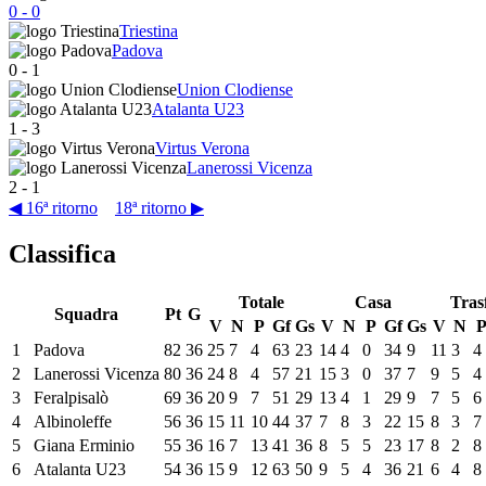
0
-
0
Triestina
Padova
0
-
1
Union Clodiense
Atalanta U23
1
-
3
Virtus Verona
Lanerossi Vicenza
2
-
1
◀ 16ª ritorno
18ª ritorno ▶
Classifica
Totale
Casa
Tras
Squadra
Pt
G
V
N
P
Gf
Gs
V
N
P
Gf
Gs
V
N
1
Padova
82
36
25
7
4
63
23
14
4
0
34
9
11
3
4
2
Lanerossi Vicenza
80
36
24
8
4
57
21
15
3
0
37
7
9
5
4
3
Feralpisalò
69
36
20
9
7
51
29
13
4
1
29
9
7
5
6
4
Albinoleffe
56
36
15
11
10
44
37
7
8
3
22
15
8
3
7
5
Giana Erminio
55
36
16
7
13
41
36
8
5
5
23
17
8
2
8
6
Atalanta U23
54
36
15
9
12
63
50
9
5
4
36
21
6
4
8