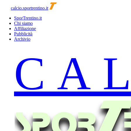
calcio.sportrentino.it
SporTrentino.it
Chi siamo
Affiliazione
Pubblicità
Archivio