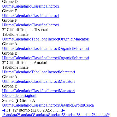
Girone D
Ultima
Calendario
Classifica
Incroci
Girone E
Ultima
Calendario
Classifica
Incroci
Girone F
Ultima
Calendario
Classifica
Incroci
3° Città di Trento - Tesserati
Tabellone finale
Ultima
Calendario
Tabellone
Incroci
Organici
Marcatori
Girone A
Ultima
Calendario
Classifica
Incroci
Organici
Marcatori
Girone B
Ultima
Calendario
Classifica
Incroci
Organici
Marcatori
3° Città di Trento - Amatori
Tabellone finale
Ultima
Calendario
Tabellone
Incroci
Marcatori
Girone A
Ultima
Calendario
Classifica
Incroci
Marcatori
Girone B
Ultima
Calendario
Classifica
Incroci
Marcatori
Elenco delle stagioni
Serie C ❯ Girone A
Ultima
Calendario
Classifica
Incroci
Organici
Arbitri
Cerca
◀
31. 12ª ritorno (12.03.2025)
▶
1ª andata
2ª andata
3ª andata
4ª andata
5ª andata
6ª andata
7ª andata
8ª