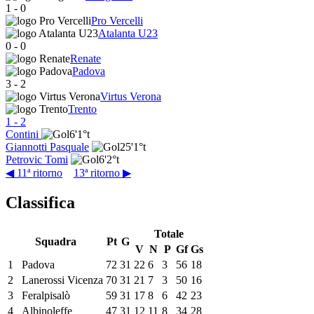
1
-
0
Pro Vercelli
Atalanta U23
0
-
0
Renate
Padova
3
-
2
Virtus Verona
Trento
1
-
2
Contini
6'
1°t
Giannotti Pasquale
25'
1°t
Petrovic Tomi
6'
2°t
◀ 11ª ritorno
13ª ritorno ▶
Classifica
Totale
Squadra
Pt
G
V
N
P
Gf
Gs
1
Padova
72
31
22
6
3
56
18
2
Lanerossi Vicenza
70
31
21
7
3
50
16
3
Feralpisalò
59
31
17
8
6
42
23
4
Albinoleffe
47
31
12
11
8
34
28