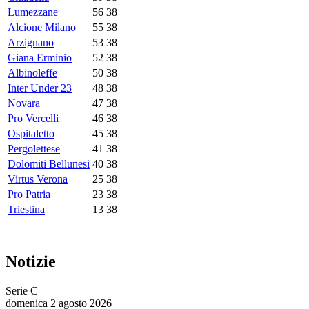
Lumezzane
56
38
Alcione Milano
55
38
Arzignano
53
38
Giana Erminio
52
38
Albinoleffe
50
38
Inter Under 23
48
38
Novara
47
38
Pro Vercelli
46
38
Ospitaletto
45
38
Pergolettese
41
38
Dolomiti Bellunesi
40
38
Virtus Verona
25
38
Pro Patria
23
38
Triestina
13
38
Notizie
Serie C
domenica 2 agosto 2026