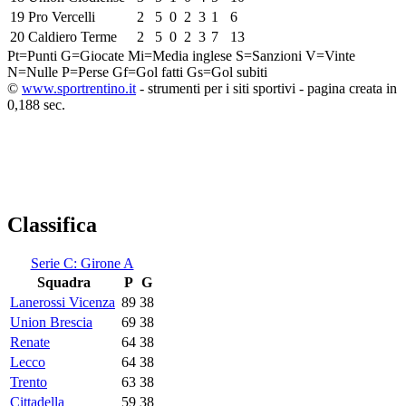
19
Pro Vercelli
2
5
0
2
3
1
6
20
Caldiero Terme
2
5
0
2
3
7
13
Pt=Punti
G=Giocate
Mi=Media inglese
S=Sanzioni
V=Vinte
N=Nulle
P=Perse
Gf=Gol fatti
Gs=Gol subiti
©
www.sportrentino.it
- strumenti per i siti sportivi - pagina creata in
0,188 sec.
Classifica
Serie C: Girone A
Squadra
P
G
Lanerossi Vicenza
89
38
Union Brescia
69
38
Renate
64
38
Lecco
64
38
Trento
63
38
Cittadella
59
38