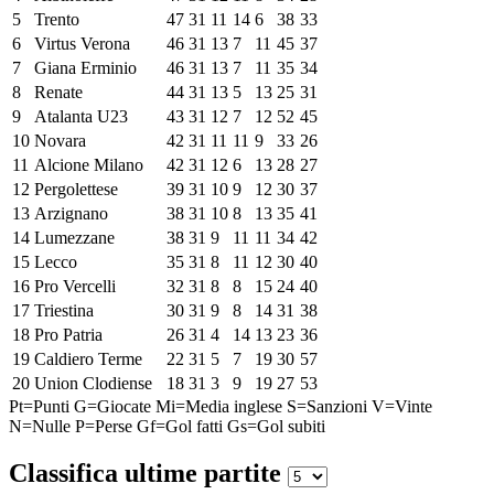
5
Trento
47
31
11
14
6
38
33
6
Virtus Verona
46
31
13
7
11
45
37
7
Giana Erminio
46
31
13
7
11
35
34
8
Renate
44
31
13
5
13
25
31
9
Atalanta U23
43
31
12
7
12
52
45
10
Novara
42
31
11
11
9
33
26
11
Alcione Milano
42
31
12
6
13
28
27
12
Pergolettese
39
31
10
9
12
30
37
13
Arzignano
38
31
10
8
13
35
41
14
Lumezzane
38
31
9
11
11
34
42
15
Lecco
35
31
8
11
12
30
40
16
Pro Vercelli
32
31
8
8
15
24
40
17
Triestina
30
31
9
8
14
31
38
18
Pro Patria
26
31
4
14
13
23
36
19
Caldiero Terme
22
31
5
7
19
30
57
20
Union Clodiense
18
31
3
9
19
27
53
Pt=Punti
G=Giocate
Mi=Media inglese
S=Sanzioni
V=Vinte
N=Nulle
P=Perse
Gf=Gol fatti
Gs=Gol subiti
Classifica ultime partite