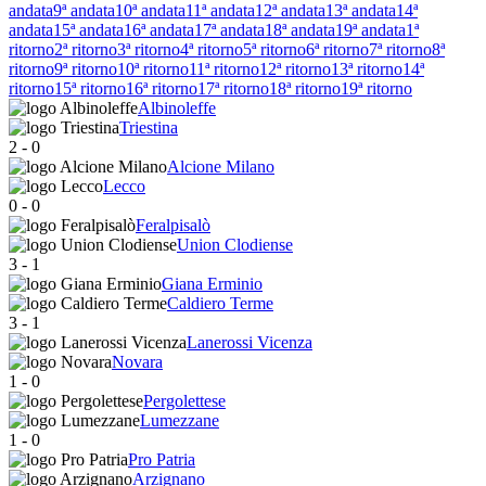
andata
9ª andata
10ª andata
11ª andata
12ª andata
13ª andata
14ª
andata
15ª andata
16ª andata
17ª andata
18ª andata
19ª andata
1ª
ritorno
2ª ritorno
3ª ritorno
4ª ritorno
5ª ritorno
6ª ritorno
7ª ritorno
8ª
ritorno
9ª ritorno
10ª ritorno
11ª ritorno
12ª ritorno
13ª ritorno
14ª
ritorno
15ª ritorno
16ª ritorno
17ª ritorno
18ª ritorno
19ª ritorno
Albinoleffe
Triestina
2
-
0
Alcione Milano
Lecco
0
-
0
Feralpisalò
Union Clodiense
3
-
1
Giana Erminio
Caldiero Terme
3
-
1
Lanerossi Vicenza
Novara
1
-
0
Pergolettese
Lumezzane
1
-
0
Pro Patria
Arzignano