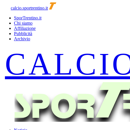
calcio.sportrentino.it
SporTrentino.it
Chi siamo
Affiliazione
Pubblicità
Archivio