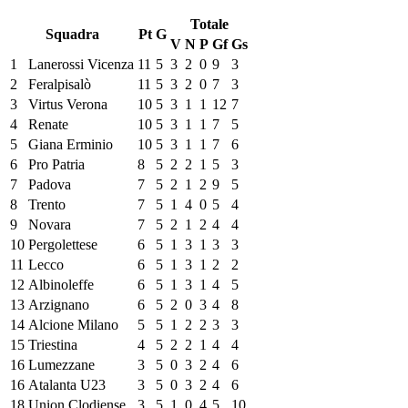
Totale
Squadra
Pt
G
V
N
P
Gf
Gs
1
Lanerossi Vicenza
11
5
3
2
0
9
3
2
Feralpisalò
11
5
3
2
0
7
3
3
Virtus Verona
10
5
3
1
1
12
7
4
Renate
10
5
3
1
1
7
5
5
Giana Erminio
10
5
3
1
1
7
6
6
Pro Patria
8
5
2
2
1
5
3
7
Padova
7
5
2
1
2
9
5
8
Trento
7
5
1
4
0
5
4
9
Novara
7
5
2
1
2
4
4
10
Pergolettese
6
5
1
3
1
3
3
11
Lecco
6
5
1
3
1
2
2
12
Albinoleffe
6
5
1
3
1
4
5
13
Arzignano
6
5
2
0
3
4
8
14
Alcione Milano
5
5
1
2
2
3
3
15
Triestina
4
5
2
2
1
4
4
16
Lumezzane
3
5
0
3
2
4
6
16
Atalanta U23
3
5
0
3
2
4
6
18
Union Clodiense
3
5
1
0
4
5
10