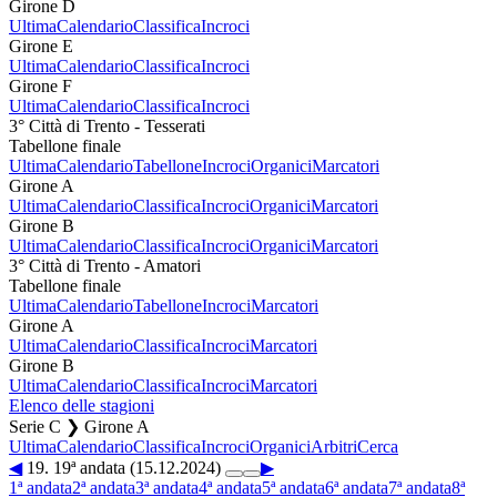
Girone D
Ultima
Calendario
Classifica
Incroci
Girone E
Ultima
Calendario
Classifica
Incroci
Girone F
Ultima
Calendario
Classifica
Incroci
3° Città di Trento - Tesserati
Tabellone finale
Ultima
Calendario
Tabellone
Incroci
Organici
Marcatori
Girone A
Ultima
Calendario
Classifica
Incroci
Organici
Marcatori
Girone B
Ultima
Calendario
Classifica
Incroci
Organici
Marcatori
3° Città di Trento - Amatori
Tabellone finale
Ultima
Calendario
Tabellone
Incroci
Marcatori
Girone A
Ultima
Calendario
Classifica
Incroci
Marcatori
Girone B
Ultima
Calendario
Classifica
Incroci
Marcatori
Elenco delle stagioni
Serie C ❯ Girone A
Ultima
Calendario
Classifica
Incroci
Organici
Arbitri
Cerca
◀
19. 19ª andata (15.12.2024)
▶
1ª andata
2ª andata
3ª andata
4ª andata
5ª andata
6ª andata
7ª andata
8ª