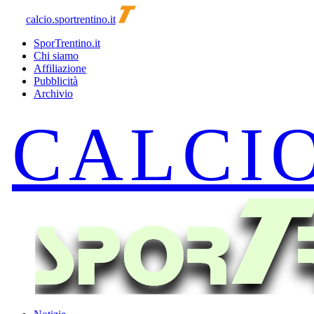
calcio.sportrentino.it
SporTrentino.it
Chi siamo
Affiliazione
Pubblicità
Archivio