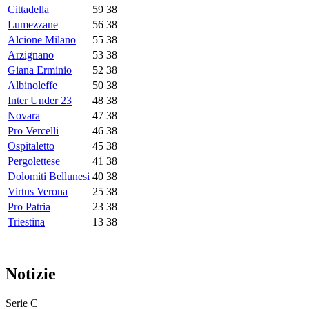
Cittadella
59
38
Lumezzane
56
38
Alcione Milano
55
38
Arzignano
53
38
Giana Erminio
52
38
Albinoleffe
50
38
Inter Under 23
48
38
Novara
47
38
Pro Vercelli
46
38
Ospitaletto
45
38
Pergolettese
41
38
Dolomiti Bellunesi
40
38
Virtus Verona
25
38
Pro Patria
23
38
Triestina
13
38
Notizie
Serie C