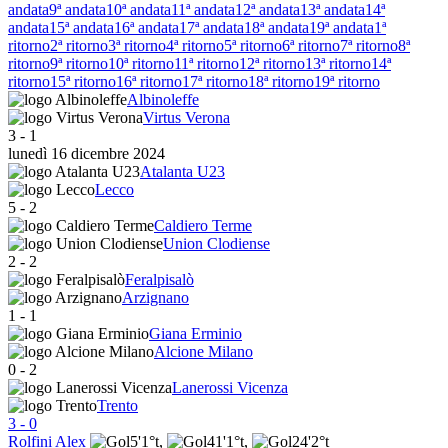
andata
9ª andata
10ª andata
11ª andata
12ª andata
13ª andata
14ª
andata
15ª andata
16ª andata
17ª andata
18ª andata
19ª andata
1ª
ritorno
2ª ritorno
3ª ritorno
4ª ritorno
5ª ritorno
6ª ritorno
7ª ritorno
8ª
ritorno
9ª ritorno
10ª ritorno
11ª ritorno
12ª ritorno
13ª ritorno
14ª
ritorno
15ª ritorno
16ª ritorno
17ª ritorno
18ª ritorno
19ª ritorno
Albinoleffe
Virtus Verona
3
-
1
lunedì 16 dicembre 2024
Atalanta U23
Lecco
5
-
2
Caldiero Terme
Union Clodiense
2
-
2
Feralpisalò
Arzignano
1
-
1
Giana Erminio
Alcione Milano
0
-
2
Lanerossi Vicenza
Trento
3
-
0
Rolfini Alex
5'
1°t
,
41'
1°t
,
24'
2°t