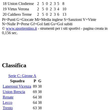
18
Union Clodiense
2
5
0
2
3
5
8
19
Virtus Verona
2
5
0
2
3
4
10
20
Caldiero Terme
2
5
0
2
3
6
13
Pt=Punti
G=Giocate
Mi=Media inglese
S=Sanzioni
V=Vinte
N=Nulle
P=Perse
Gf=Gol fatti
Gs=Gol subiti
©
www.sportrentino.it
- strumenti per i siti sportivi - pagina creata in
0,156 sec.
Classifica
Serie C: Girone A
Squadra
P
G
Lanerossi Vicenza
89
38
Union Brescia
69
38
Renate
64
38
Lecco
64
38
Trento
63
38