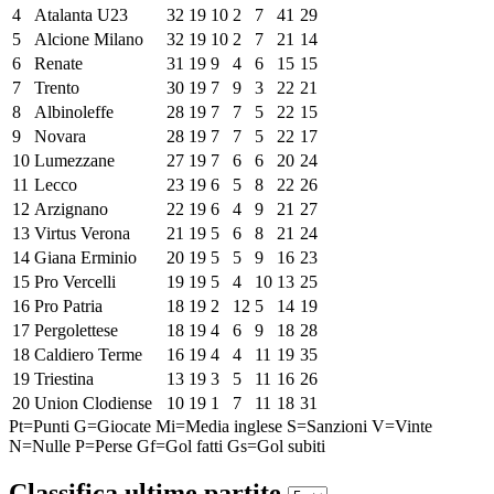
4
Atalanta U23
32
19
10
2
7
41
29
5
Alcione Milano
32
19
10
2
7
21
14
6
Renate
31
19
9
4
6
15
15
7
Trento
30
19
7
9
3
22
21
8
Albinoleffe
28
19
7
7
5
22
15
9
Novara
28
19
7
7
5
22
17
10
Lumezzane
27
19
7
6
6
20
24
11
Lecco
23
19
6
5
8
22
26
12
Arzignano
22
19
6
4
9
21
27
13
Virtus Verona
21
19
5
6
8
21
24
14
Giana Erminio
20
19
5
5
9
16
23
15
Pro Vercelli
19
19
5
4
10
13
25
16
Pro Patria
18
19
2
12
5
14
19
17
Pergolettese
18
19
4
6
9
18
28
18
Caldiero Terme
16
19
4
4
11
19
35
19
Triestina
13
19
3
5
11
16
26
20
Union Clodiense
10
19
1
7
11
18
31
Pt=Punti
G=Giocate
Mi=Media inglese
S=Sanzioni
V=Vinte
N=Nulle
P=Perse
Gf=Gol fatti
Gs=Gol subiti
Classifica ultime partite