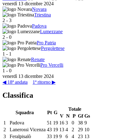
venerdì 13 dicembre 2024
Novara
Triestina
2
-
3
Padova
Lumezzane
2
-
0
Pro Patria
Pergolettese
1
-
1
Renate
Pro Vercelli
1
-
0
venerdì 13 dicembre 2024
◀ 18ª andata
1ª ritorno ▶
Classifica
Totale
Squadra
Pt
G
V
N
P
Gf
Gs
1
Padova
51
19
16
3
0
38
9
2
Lanerossi Vicenza
43
19
13
4
2
29
10
3
Feralpisalò
33
19
9
6
4
23
13