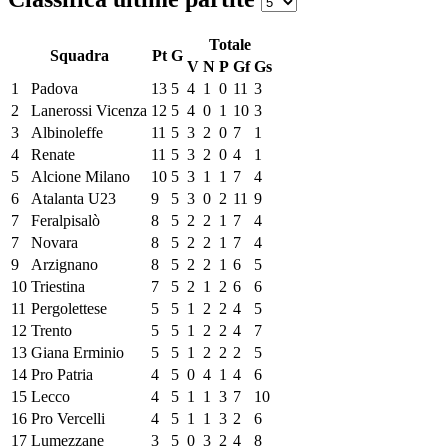
Totale
Squadra
Pt
G
V
N
P
Gf
Gs
1
Padova
13
5
4
1
0
11
3
2
Lanerossi Vicenza
12
5
4
0
1
10
3
3
Albinoleffe
11
5
3
2
0
7
1
4
Renate
11
5
3
2
0
4
1
5
Alcione Milano
10
5
3
1
1
7
4
6
Atalanta U23
9
5
3
0
2
11
9
7
Feralpisalò
8
5
2
2
1
7
4
7
Novara
8
5
2
2
1
7
4
9
Arzignano
8
5
2
2
1
6
5
10
Triestina
7
5
2
1
2
6
6
11
Pergolettese
5
5
1
2
2
4
5
12
Trento
5
5
1
2
2
4
7
13
Giana Erminio
5
5
1
2
2
2
5
14
Pro Patria
4
5
0
4
1
4
6
15
Lecco
4
5
1
1
3
7
10
16
Pro Vercelli
4
5
1
1
3
2
6
17
Lumezzane
3
5
0
3
2
4
8