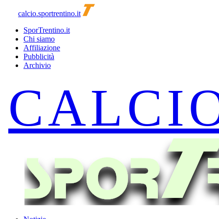
calcio.sportrentino.it
SporTrentino.it
Chi siamo
Affiliazione
Pubblicità
Archivio