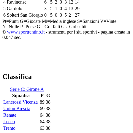
4
Ravinense
6
5
2
0
3
12
14
5
Gardolo
3
5
1
0
4
13
29
6
Solteri San Giorgio
0
5
0
0
5
2
27
Pt=Punti
G=Giocate
Mi=Media inglese
S=Sanzioni
V=Vinte
N=Nulle
P=Perse
Gf=Gol fatti
Gs=Gol subiti
©
www.sportrentino.it
- strumenti per i siti sportivi - pagina creata in
0,047 sec.
Classifica
Serie C: Girone A
Squadra
P
G
Lanerossi Vicenza
89
38
Union Brescia
69
38
Renate
64
38
Lecco
64
38
Trento
63
38