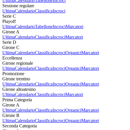
Ultima
Calendario
Tabellone
Incroci
Sessione regolare
Ultima
Calendario
Classifica
Incroci
Serie C
Playoff
Ultima
Calendario
Tabellone
Incroci
Marcatori
Girone A
Ultima
Calendario
Classifica
Incroci
Marcatori
Serie D
Girone C
Ultima
Calendario
Classifica
Incroci
Organici
Marcatori
Eccellenza
Girone regionale
Ultima
Calendario
Classifica
Incroci
Organici
Marcatori
Promozione
Girone trentino
Ultima
Calendario
Classifica
Incroci
Organici
Marcatori
Girone altoatesino
Ultima
Calendario
Classifica
Incroci
Marcatori
Prima Categoria
Girone A
Ultima
Calendario
Classifica
Incroci
Organici
Marcatori
Girone B
Ultima
Calendario
Classifica
Incroci
Organici
Marcatori
Seconda Categoria