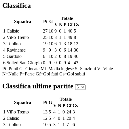
Classifica
Totale
Squadra
Pt
G
V
N
P
Gf
Gs
1
Calisio
27
10
9
0
1
40
5
2
ViPo Trento
25
10
8
1
1
49
8
3
Toblino
19
10
6
1
3
18
12
4
Ravinense
9
9
3
0
6
14
30
5
Gardolo
6
10
2
0
8
19
46
6
Solteri San Giorgio
0
9
0
0
9
4
43
Pt=Punti
G=Giocate
Mi=Media inglese
S=Sanzioni
V=Vinte
N=Nulle
P=Perse
Gf=Gol fatti
Gs=Gol subiti
Classifica ultime partite
Totale
Squadra
Pt
G
V
N
P
Gf
Gs
1
ViPo Trento
13
5
4
1
0
24
3
2
Calisio
12
5
4
0
1
20
4
3
Toblino
10
5
3
1
1
7
6