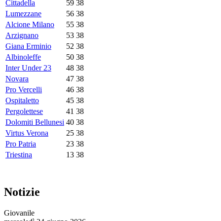
Cittadella
59
38
Lumezzane
56
38
Alcione Milano
55
38
Arzignano
53
38
Giana Erminio
52
38
Albinoleffe
50
38
Inter Under 23
48
38
Novara
47
38
Pro Vercelli
46
38
Ospitaletto
45
38
Pergolettese
41
38
Dolomiti Bellunesi
40
38
Virtus Verona
25
38
Pro Patria
23
38
Triestina
13
38
Notizie
Giovanile