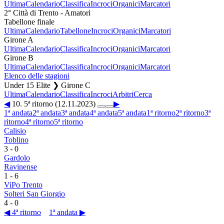
Ultima
Calendario
Classifica
Incroci
Organici
Marcatori
2° Città di Trento - Amatori
Tabellone finale
Ultima
Calendario
Tabellone
Incroci
Organici
Marcatori
Girone A
Ultima
Calendario
Classifica
Incroci
Organici
Marcatori
Girone B
Ultima
Calendario
Classifica
Incroci
Organici
Marcatori
Elenco delle stagioni
Under 15 Elite ❯ Girone C
Ultima
Calendario
Classifica
Incroci
Arbitri
Cerca
◀
10. 5ª ritorno (12.11.2023)
▶
1ª andata
2ª andata
3ª andata
4ª andata
5ª andata
1ª ritorno
2ª ritorno
3ª
ritorno
4ª ritorno
5ª ritorno
Calisio
Toblino
3
-
0
Gardolo
Ravinense
1
-
6
ViPo Trento
Solteri San Giorgio
4
-
0
◀ 4ª ritorno
1ª andata ▶