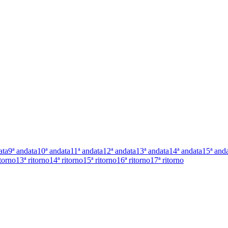
ata
9ª andata
10ª andata
11ª andata
12ª andata
13ª andata
14ª andata
15ª and
itorno
13ª ritorno
14ª ritorno
15ª ritorno
16ª ritorno
17ª ritorno