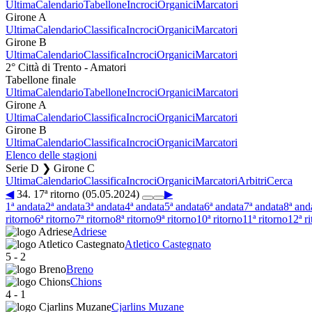
Ultima
Calendario
Tabellone
Incroci
Organici
Marcatori
Girone A
Ultima
Calendario
Classifica
Incroci
Organici
Marcatori
Girone B
Ultima
Calendario
Classifica
Incroci
Organici
Marcatori
2° Città di Trento - Amatori
Tabellone finale
Ultima
Calendario
Tabellone
Incroci
Organici
Marcatori
Girone A
Ultima
Calendario
Classifica
Incroci
Organici
Marcatori
Girone B
Ultima
Calendario
Classifica
Incroci
Organici
Marcatori
Elenco delle stagioni
Serie D ❯ Girone C
Ultima
Calendario
Classifica
Incroci
Organici
Marcatori
Arbitri
Cerca
◀
34. 17ª ritorno (05.05.2024)
▶
1ª andata
2ª andata
3ª andata
4ª andata
5ª andata
6ª andata
7ª andata
8ª and
ritorno
6ª ritorno
7ª ritorno
8ª ritorno
9ª ritorno
10ª ritorno
11ª ritorno
12ª r
Adriese
Atletico Castegnato
5
-
2
Breno
Chions
4
-
1
Cjarlins Muzane