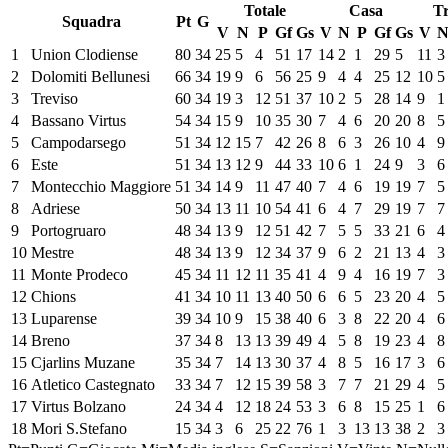
Totale
Casa
Tr
Squadra
Pt
G
V
N
P
Gf
Gs
V
N
P
Gf
Gs
V
1
Union Clodiense
80
34
25
5
4
51
17
14
2
1
29
5
11
3
2
Dolomiti Bellunesi
66
34
19
9
6
56
25
9
4
4
25
12
10
5
3
Treviso
60
34
19
3
12
51
37
10
2
5
28
14
9
1
4
Bassano Virtus
54
34
15
9
10
35
30
7
4
6
20
20
8
5
5
Campodarsego
51
34
12
15
7
42
26
8
6
3
26
10
4
9
6
Este
51
34
13
12
9
44
33
10
6
1
24
9
3
6
7
Montecchio Maggiore
51
34
14
9
11
47
40
7
4
6
19
19
7
5
8
Adriese
50
34
13
11
10
54
41
6
4
7
29
19
7
7
9
Portogruaro
48
34
13
9
12
51
42
7
5
5
33
21
6
4
10
Mestre
48
34
13
9
12
34
37
9
6
2
21
13
4
3
11
Monte Prodeco
45
34
11
12
11
35
41
4
9
4
16
19
7
3
12
Chions
41
34
10
11
13
40
50
6
6
5
23
20
4
5
13
Luparense
39
34
10
9
15
38
40
6
3
8
22
20
4
6
14
Breno
37
34
8
13
13
39
49
4
5
8
19
23
4
8
15
Cjarlins Muzane
35
34
7
14
13
30
37
4
8
5
16
17
3
6
16
Atletico Castegnato
33
34
7
12
15
39
58
3
7
7
21
29
4
5
17
Virtus Bolzano
24
34
4
12
18
24
53
3
6
8
15
25
1
6
18
Mori S.Stefano
15
34
3
6
25
22
76
1
3
13
13
38
2
3