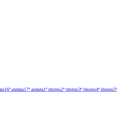
ata
16ª andata
17ª andata
1ª ritorno
2ª ritorno
3ª ritorno
4ª ritorno
5ª