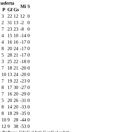
asferta
Mi
S
N
P
Gf
Gs
3
22
12
12
0
2
31
13
-2
0
7
23
23
-8
0
4
15
10
-14
0
4
16
16
-17
0
8
20
24
-17
0
5
28
21
-17
0
3
25
22
-18
0
7
18
21
-20
0
10
13
24
-20
0
7
19
22
-23
0
8
17
30
-27
0
7
16
20
-29
0
5
20
26
-31
0
8
14
20
-33
0
8
18
29
-35
0
10
9
28
-44
0
12
9
38
-53
0