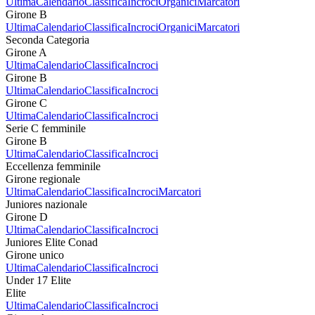
Ultima
Calendario
Classifica
Incroci
Organici
Marcatori
Girone B
Ultima
Calendario
Classifica
Incroci
Organici
Marcatori
Seconda Categoria
Girone A
Ultima
Calendario
Classifica
Incroci
Girone B
Ultima
Calendario
Classifica
Incroci
Girone C
Ultima
Calendario
Classifica
Incroci
Serie C femminile
Girone B
Ultima
Calendario
Classifica
Incroci
Eccellenza femminile
Girone regionale
Ultima
Calendario
Classifica
Incroci
Marcatori
Juniores nazionale
Girone D
Ultima
Calendario
Classifica
Incroci
Juniores Elite Conad
Girone unico
Ultima
Calendario
Classifica
Incroci
Under 17 Elite
Elite
Ultima
Calendario
Classifica
Incroci