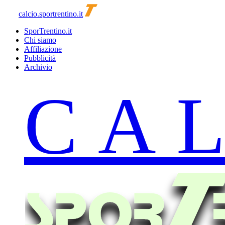
calcio.sportrentino.it
SporTrentino.it
Chi siamo
Affiliazione
Pubblicità
Archivio