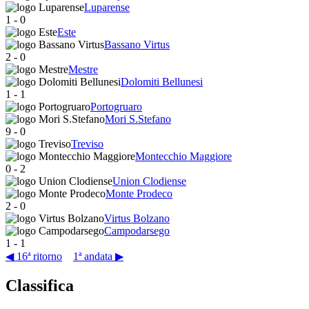
Luparense
1
-
0
Este
Bassano Virtus
2
-
0
Mestre
Dolomiti Bellunesi
1
-
1
Portogruaro
Mori S.Stefano
9
-
0
Treviso
Montecchio Maggiore
0
-
2
Union Clodiense
Monte Prodeco
2
-
0
Virtus Bolzano
Campodarsego
1
-
1
◀ 16ª ritorno
1ª andata ▶
Classifica