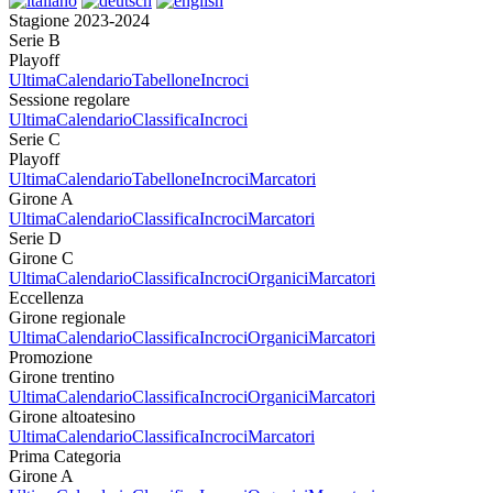
Stagione 2023-2024
Serie B
Playoff
Ultima
Calendario
Tabellone
Incroci
Sessione regolare
Ultima
Calendario
Classifica
Incroci
Serie C
Playoff
Ultima
Calendario
Tabellone
Incroci
Marcatori
Girone A
Ultima
Calendario
Classifica
Incroci
Marcatori
Serie D
Girone C
Ultima
Calendario
Classifica
Incroci
Organici
Marcatori
Eccellenza
Girone regionale
Ultima
Calendario
Classifica
Incroci
Organici
Marcatori
Promozione
Girone trentino
Ultima
Calendario
Classifica
Incroci
Organici
Marcatori
Girone altoatesino
Ultima
Calendario
Classifica
Incroci
Marcatori
Prima Categoria
Girone A