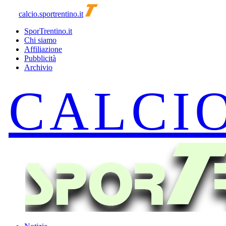
calcio.sportrentino.it
SporTrentino.it
Chi siamo
Affiliazione
Pubblicità
Archivio