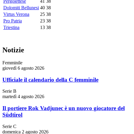
Pergolettese
41
38
Dolomiti Bellunesi
40
38
Virtus Verona
25
38
Pro Patria
23
38
Triestina
13
38
Notizie
Femminile
giovedì 6 agosto 2026
Ufficiale il calendario della C femminile
Serie B
martedì 4 agosto 2026
Il portiere Rok Vadjunec è un nuovo giocatore del
Südtirol
Serie C
domenica 2 agosto 2026