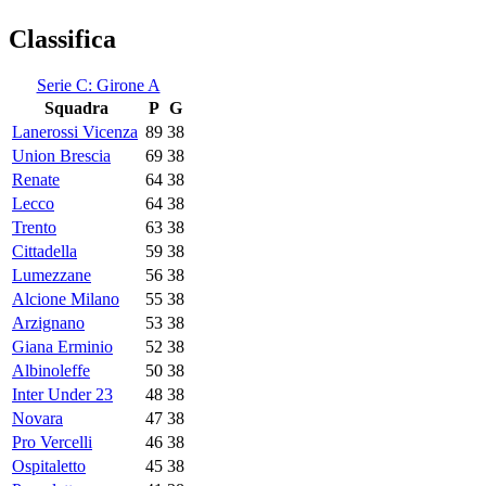
Classifica
Serie C: Girone A
Squadra
P
G
Lanerossi Vicenza
89
38
Union Brescia
69
38
Renate
64
38
Lecco
64
38
Trento
63
38
Cittadella
59
38
Lumezzane
56
38
Alcione Milano
55
38
Arzignano
53
38
Giana Erminio
52
38
Albinoleffe
50
38
Inter Under 23
48
38
Novara
47
38
Pro Vercelli
46
38
Ospitaletto
45
38