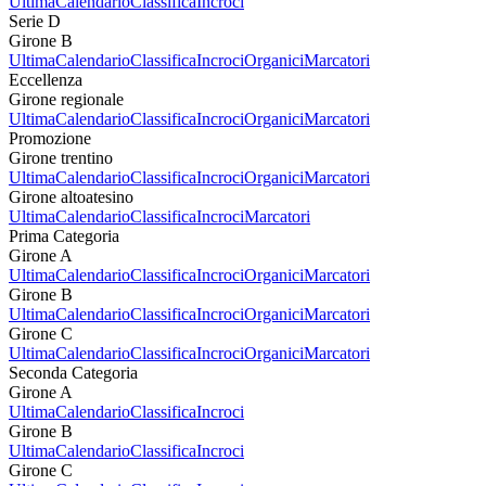
Ultima
Calendario
Classifica
Incroci
Serie D
Girone B
Ultima
Calendario
Classifica
Incroci
Organici
Marcatori
Eccellenza
Girone regionale
Ultima
Calendario
Classifica
Incroci
Organici
Marcatori
Promozione
Girone trentino
Ultima
Calendario
Classifica
Incroci
Organici
Marcatori
Girone altoatesino
Ultima
Calendario
Classifica
Incroci
Marcatori
Prima Categoria
Girone A
Ultima
Calendario
Classifica
Incroci
Organici
Marcatori
Girone B
Ultima
Calendario
Classifica
Incroci
Organici
Marcatori
Girone C
Ultima
Calendario
Classifica
Incroci
Organici
Marcatori
Seconda Categoria
Girone A
Ultima
Calendario
Classifica
Incroci
Girone B
Ultima
Calendario
Classifica
Incroci
Girone C