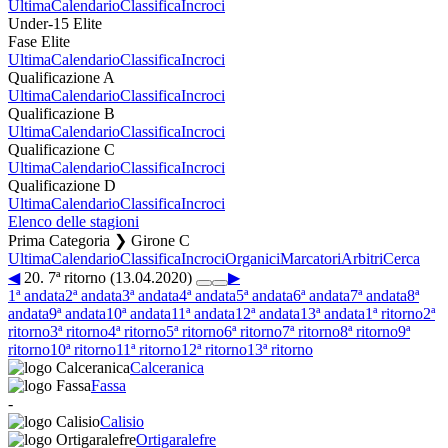
Ultima
Calendario
Classifica
Incroci
Under-15 Elite
Fase Elite
Ultima
Calendario
Classifica
Incroci
Qualificazione A
Ultima
Calendario
Classifica
Incroci
Qualificazione B
Ultima
Calendario
Classifica
Incroci
Qualificazione C
Ultima
Calendario
Classifica
Incroci
Qualificazione D
Ultima
Calendario
Classifica
Incroci
Elenco delle stagioni
Prima Categoria ❯ Girone C
Ultima
Calendario
Classifica
Incroci
Organici
Marcatori
Arbitri
Cerca
◀
20. 7ª ritorno (13.04.2020)
▶
1ª andata
2ª andata
3ª andata
4ª andata
5ª andata
6ª andata
7ª andata
8ª
andata
9ª andata
10ª andata
11ª andata
12ª andata
13ª andata
1ª ritorno
2ª
ritorno
3ª ritorno
4ª ritorno
5ª ritorno
6ª ritorno
7ª ritorno
8ª ritorno
9ª
ritorno
10ª ritorno
11ª ritorno
12ª ritorno
13ª ritorno
Calceranica
Fassa
-
Calisio
Ortigaralefre