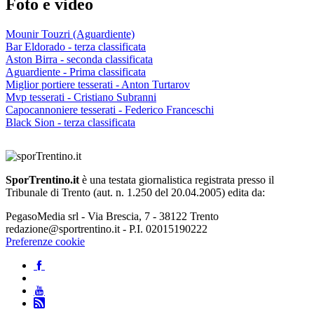
Foto e video
Mounir Touzri (Aguardiente)
Bar Eldorado - terza classificata
Aston Birra - seconda classificata
Aguardiente - Prima classificata
Miglior portiere tesserati - Anton Turtarov
Mvp tesserati - Cristiano Subranni
Capocannoniere tesserati - Federico Franceschi
Black Sion - terza classificata
SporTrentino.it
è una testata giornalistica registrata presso il
Tribunale di Trento (aut. n. 1.250 del 20.04.2005) edita da:
PegasoMedia srl - Via Brescia, 7 - 38122 Trento
redazione@sportrentino.it - P.I. 02015190222
Preferenze cookie