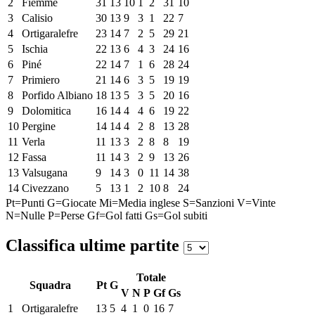
2
Fiemme
31
13
10
1
2
31
10
3
Calisio
30
13
9
3
1
22
7
4
Ortigaralefre
23
14
7
2
5
29
21
5
Ischia
22
13
6
4
3
24
16
6
Piné
22
14
7
1
6
28
24
7
Primiero
21
14
6
3
5
19
19
8
Porfido Albiano
18
13
5
3
5
20
16
9
Dolomitica
16
14
4
4
6
19
22
10
Pergine
14
14
4
2
8
13
28
11
Verla
11
13
3
2
8
8
19
12
Fassa
11
14
3
2
9
13
26
13
Valsugana
9
14
3
0
11
14
38
14
Civezzano
5
13
1
2
10
8
24
Pt=Punti
G=Giocate
Mi=Media inglese
S=Sanzioni
V=Vinte
N=Nulle
P=Perse
Gf=Gol fatti
Gs=Gol subiti
Classifica ultime partite
Totale
Squadra
Pt
G
V
N
P
Gf
Gs
1
Ortigaralefre
13
5
4
1
0
16
7