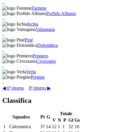
-
Fiemme
Porfido Albiano
-
Ischia
Valsugana
-
Piné
Dolomitica
-
Primiero
Civezzano
-
Verla
Pergine
-
◀ 6ª ritorno
8ª ritorno ▶
Classifica
Totale
Squadra
Pt
G
V
N
P
Gf
Gs
1
Calceranica
37
14
12
1
1
32
10