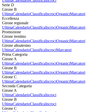
Ultima
Calendario
Classifica
Incroci
Serie D
Girone B
Ultima
Calendario
Classifica
Incroci
Organici
Marcatori
Eccellenza
Girone regionale
Ultima
Calendario
Classifica
Incroci
Organici
Marcatori
Promozione
Girone trentino
Ultima
Calendario
Classifica
Incroci
Organici
Marcatori
Girone altoatesino
Ultima
Calendario
Classifica
Incroci
Marcatori
Prima Categoria
Girone A
Ultima
Calendario
Classifica
Incroci
Organici
Marcatori
Girone B
Ultima
Calendario
Classifica
Incroci
Organici
Marcatori
Girone C
Ultima
Calendario
Classifica
Incroci
Organici
Marcatori
Seconda Categoria
Girone A
Ultima
Calendario
Classifica
Incroci
Girone B
Ultima
Calendario
Classifica
Incroci
Girone C