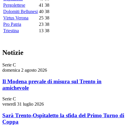
Pergolettese
41
38
Dolomiti Bellunesi
40
38
Virtus Verona
25
38
Pro Patria
23
38
Triestina
13
38
Notizie
Serie C
domenica 2 agosto 2026
Il Modena prevale di misura sul Trento in
amichevole
Serie C
venerdì 31 luglio 2026
Sarà Trento-Ospitaletto la sfida del Primo Turno di
Coppa