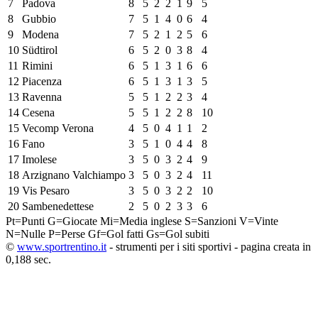
7
Padova
8
5
2
2
1
9
5
8
Gubbio
7
5
1
4
0
6
4
9
Modena
7
5
2
1
2
5
6
10
Südtirol
6
5
2
0
3
8
4
11
Rimini
6
5
1
3
1
6
6
12
Piacenza
6
5
1
3
1
3
5
13
Ravenna
5
5
1
2
2
3
4
14
Cesena
5
5
1
2
2
8
10
15
Vecomp Verona
4
5
0
4
1
1
2
16
Fano
3
5
1
0
4
4
8
17
Imolese
3
5
0
3
2
4
9
18
Arzignano Valchiampo
3
5
0
3
2
4
11
19
Vis Pesaro
3
5
0
3
2
2
10
20
Sambenedettese
2
5
0
2
3
3
6
Pt=Punti
G=Giocate
Mi=Media inglese
S=Sanzioni
V=Vinte
N=Nulle
P=Perse
Gf=Gol fatti
Gs=Gol subiti
©
www.sportrentino.it
- strumenti per i siti sportivi - pagina creata in
0,188 sec.