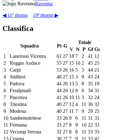
Ravenna
-
◀ 11ª ritorno
19ª ritorno ▶
Classifica
Totale
Squadra
Pt
G
V
N
P
Gf
Gs
1
Lanerossi Vicenza
61
27
18
7
2
41
12
2
Reggio Audace
55
27
15
10
2
45
25
3
Carpi
53
26
16
5
5
44
21
4
Südtirol
48
27
15
3
9
43
24
5
Padova
44
26
13
5
8
35
19
6
Feralpisalò
44
26
12
8
6
34
31
7
Piacenza
41
26
10
11
5
32
24
8
Triestina
40
27
12
4
11
36
32
9
Modena
40
27
11
7
9
29
25
10
Sambenedettese
33
26
9
6
11
31
31
11
Fermana
33
27
8
9
10
22
33
12
Vecomp Verona
32
27
8
8
11
33
35
13
Cesena
30
27
7
9
11
33
42