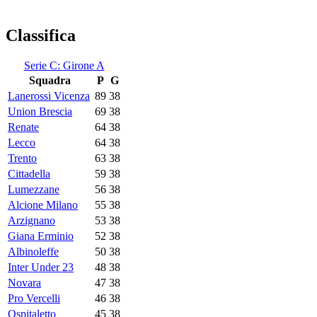
Classifica
Serie C: Girone A
Squadra
P
G
Lanerossi Vicenza
89
38
Union Brescia
69
38
Renate
64
38
Lecco
64
38
Trento
63
38
Cittadella
59
38
Lumezzane
56
38
Alcione Milano
55
38
Arzignano
53
38
Giana Erminio
52
38
Albinoleffe
50
38
Inter Under 23
48
38
Novara
47
38
Pro Vercelli
46
38
Ospitaletto
45
38