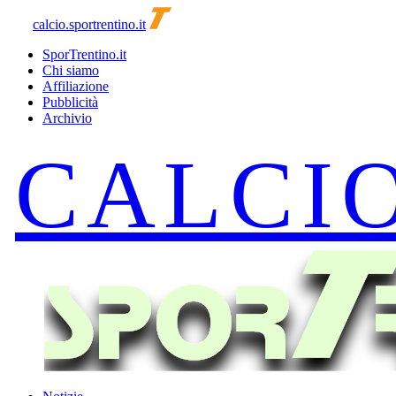
calcio.sportrentino.it
SporTrentino.it
Chi siamo
Affiliazione
Pubblicità
Archivio