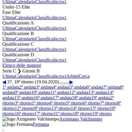
Ultima
Calendario
Classifica
Incroci
Under-15 Elite
Fase Elite
Ultima
Calendario
Classifica
Incroci
Qualificazione A
Ultima
Calendario
Classifica
Incroci
Qualificazione B
Ultima
Calendario
Classifica
Incroci
Qualificazione C
Ultima
Calendario
Classifica
Incroci
Qualificazione D
Ultima
Calendario
Classifica
Incroci
Elenco delle stagioni
Serie C ❯ Girone B
Ultima
Calendario
Classifica
Incroci
Arbitri
Cerca
◀
37. 18ª ritorno (19.04.2020)
▶
1ª andata
2ª andata
3ª andata
4ª andata
5ª andata
6ª andata
7ª andata
8ª
andata
9ª andata
10ª andata
11ª andata
12ª andata
13ª andata
14ª
andata
15ª andata
16ª andata
17ª andata
18ª andata
19ª andata
2ª
ritorno
3ª ritorno
1ª ritorno
4ª ritorno
5ª ritorno
6ª ritorno
7ª ritorno
8ª
ritorno
12ª ritorno
9ª ritorno
13ª ritorno
14ª ritorno
15ª ritorno
10ª
ritorno
16ª ritorno
17ª ritorno
11ª ritorno
18ª ritorno
19ª ritorno
Arzignano Valchiampo
Fermana
-