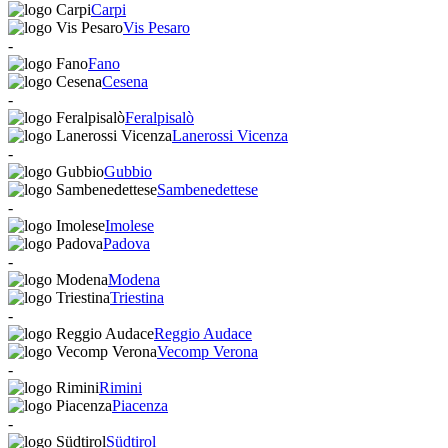
Carpi
Vis Pesaro
-
Fano
Cesena
-
Feralpisalò
Lanerossi Vicenza
-
Gubbio
Sambenedettese
-
Imolese
Padova
-
Modena
Triestina
-
Reggio Audace
Vecomp Verona
-
Rimini
Piacenza
-
Südtirol