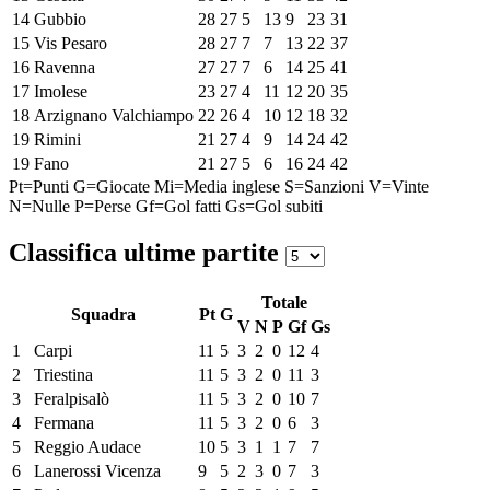
14
Gubbio
28
27
5
13
9
23
31
15
Vis Pesaro
28
27
7
7
13
22
37
16
Ravenna
27
27
7
6
14
25
41
17
Imolese
23
27
4
11
12
20
35
18
Arzignano Valchiampo
22
26
4
10
12
18
32
19
Rimini
21
27
4
9
14
24
42
19
Fano
21
27
5
6
16
24
42
Pt=Punti
G=Giocate
Mi=Media inglese
S=Sanzioni
V=Vinte
N=Nulle
P=Perse
Gf=Gol fatti
Gs=Gol subiti
Classifica ultime partite
Totale
Squadra
Pt
G
V
N
P
Gf
Gs
1
Carpi
11
5
3
2
0
12
4
2
Triestina
11
5
3
2
0
11
3
3
Feralpisalò
11
5
3
2
0
10
7
4
Fermana
11
5
3
2
0
6
3
5
Reggio Audace
10
5
3
1
1
7
7
6
Lanerossi Vicenza
9
5
2
3
0
7
3