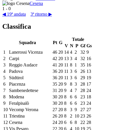
Cesena
1
-
0
◀ 19ª andata
3ª ritorno ▶
Classifica
Totale
Squadra
Pt
G
V
N
P
Gf
Gs
1
Lanerossi Vicenza
46
20
14
4
2
32
9
2
Carpi
42
20
13
3
4
32
16
3
Reggio Audace
41
20
11
8
1
35
16
4
Padova
36
20
11
3
6
26
13
5
Südtirol
36
20
11
3
6
29
19
6
Piacenza
35
20
9
8
3
28
17
7
Sambenedettese
31
20
9
4
7
28
24
8
Modena
30
20
8
6
6
23
18
9
Feralpisalò
30
20
8
6
6
23
24
10
Vecomp Verona
27
20
8
3
9
27
27
11
Triestina
26
20
8
2
10
23
26
12
Cesena
24
20
6
6
8
22
28
13
Vis Pesaro
22
20
6
4
10
19
25