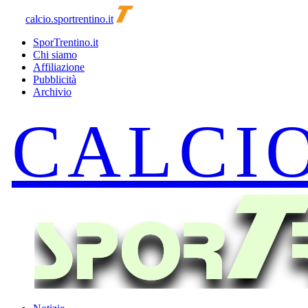
calcio.sportrentino.it
SporTrentino.it
Chi siamo
Affiliazione
Pubblicità
Archivio