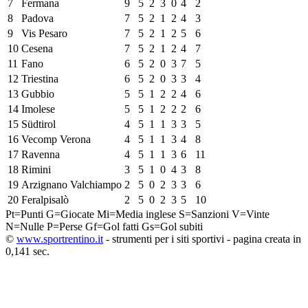
7
Fermana
9
5
2
3
0
4
2
8
Padova
7
5
2
1
2
4
3
9
Vis Pesaro
7
5
2
1
2
5
6
10
Cesena
7
5
2
1
2
4
7
11
Fano
6
5
2
0
3
7
5
12
Triestina
6
5
2
0
3
3
4
13
Gubbio
5
5
1
2
2
4
6
14
Imolese
5
5
1
2
2
2
6
15
Südtirol
4
5
1
1
3
3
5
16
Vecomp Verona
4
5
1
1
3
4
8
17
Ravenna
4
5
1
1
3
6
11
18
Rimini
3
5
1
0
4
3
8
19
Arzignano Valchiampo
2
5
0
2
3
3
6
20
Feralpisalò
2
5
0
2
3
5
10
Pt=Punti
G=Giocate
Mi=Media inglese
S=Sanzioni
V=Vinte
N=Nulle
P=Perse
Gf=Gol fatti
Gs=Gol subiti
©
www.sportrentino.it
- strumenti per i siti sportivi - pagina creata in
0,141 sec.