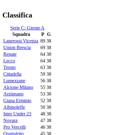
Classifica
Serie C: Girone A
Squadra
P
G
Lanerossi Vicenza
89
38
Union Brescia
69
38
Renate
64
38
Lecco
64
38
Trento
63
38
Cittadella
59
38
Lumezzane
56
38
Alcione Milano
55
38
Arzignano
53
38
Giana Erminio
52
38
Albinoleffe
50
38
Inter Under 23
48
38
Novara
47
38
Pro Vercelli
46
38
Ospitaletto
45
38