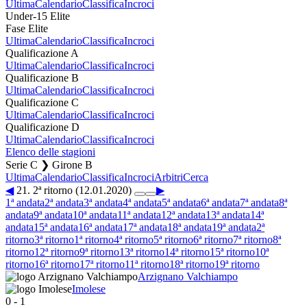
Ultima
Calendario
Classifica
Incroci
Under-15 Elite
Fase Elite
Ultima
Calendario
Classifica
Incroci
Qualificazione A
Ultima
Calendario
Classifica
Incroci
Qualificazione B
Ultima
Calendario
Classifica
Incroci
Qualificazione C
Ultima
Calendario
Classifica
Incroci
Qualificazione D
Ultima
Calendario
Classifica
Incroci
Elenco delle stagioni
Serie C ❯ Girone B
Ultima
Calendario
Classifica
Incroci
Arbitri
Cerca
◀
21. 2ª ritorno (12.01.2020)
▶
1ª andata
2ª andata
3ª andata
4ª andata
5ª andata
6ª andata
7ª andata
8ª
andata
9ª andata
10ª andata
11ª andata
12ª andata
13ª andata
14ª
andata
15ª andata
16ª andata
17ª andata
18ª andata
19ª andata
2ª
ritorno
3ª ritorno
1ª ritorno
4ª ritorno
5ª ritorno
6ª ritorno
7ª ritorno
8ª
ritorno
12ª ritorno
9ª ritorno
13ª ritorno
14ª ritorno
15ª ritorno
10ª
ritorno
16ª ritorno
17ª ritorno
11ª ritorno
18ª ritorno
19ª ritorno
Arzignano Valchiampo
Imolese
0
-
1