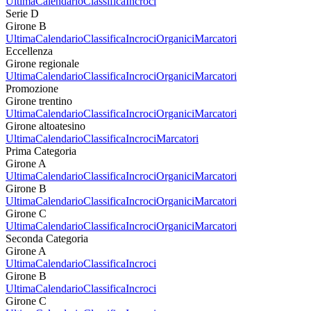
Ultima
Calendario
Classifica
Incroci
Serie D
Girone B
Ultima
Calendario
Classifica
Incroci
Organici
Marcatori
Eccellenza
Girone regionale
Ultima
Calendario
Classifica
Incroci
Organici
Marcatori
Promozione
Girone trentino
Ultima
Calendario
Classifica
Incroci
Organici
Marcatori
Girone altoatesino
Ultima
Calendario
Classifica
Incroci
Marcatori
Prima Categoria
Girone A
Ultima
Calendario
Classifica
Incroci
Organici
Marcatori
Girone B
Ultima
Calendario
Classifica
Incroci
Organici
Marcatori
Girone C
Ultima
Calendario
Classifica
Incroci
Organici
Marcatori
Seconda Categoria
Girone A
Ultima
Calendario
Classifica
Incroci
Girone B
Ultima
Calendario
Classifica
Incroci
Girone C