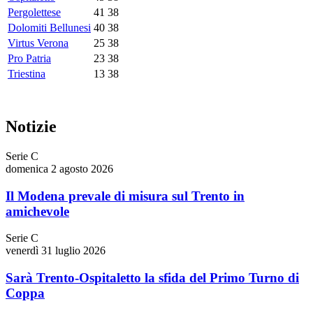
Pergolettese
41
38
Dolomiti Bellunesi
40
38
Virtus Verona
25
38
Pro Patria
23
38
Triestina
13
38
Notizie
Serie C
domenica 2 agosto 2026
Il Modena prevale di misura sul Trento in
amichevole
Serie C
venerdì 31 luglio 2026
Sarà Trento-Ospitaletto la sfida del Primo Turno di
Coppa