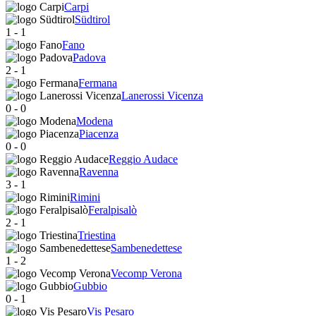
Carpi
Südtirol
1
-
1
Fano
Padova
2
-
1
Fermana
Lanerossi Vicenza
0
-
0
Modena
Piacenza
0
-
0
Reggio Audace
Ravenna
3
-
1
Rimini
Feralpisalò
2
-
1
Triestina
Sambenedettese
1
-
2
Vecomp Verona
Gubbio
0
-
1
Vis Pesaro