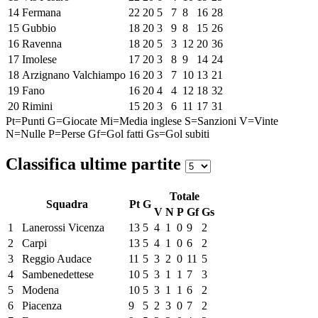
14
Fermana
22
20
5
7
8
16
28
15
Gubbio
18
20
3
9
8
15
26
16
Ravenna
18
20
5
3
12
20
36
17
Imolese
17
20
3
8
9
14
24
18
Arzignano Valchiampo
16
20
3
7
10
13
21
19
Fano
16
20
4
4
12
18
32
20
Rimini
15
20
3
6
11
17
31
Pt=Punti
G=Giocate
Mi=Media inglese
S=Sanzioni
V=Vinte
N=Nulle
P=Perse
Gf=Gol fatti
Gs=Gol subiti
Classifica ultime partite
Totale
Squadra
Pt
G
V
N
P
Gf
Gs
1
Lanerossi Vicenza
13
5
4
1
0
9
2
2
Carpi
13
5
4
1
0
6
2
3
Reggio Audace
11
5
3
2
0
11
5
4
Sambenedettese
10
5
3
1
1
7
3
5
Modena
10
5
3
1
1
6
2
6
Piacenza
9
5
2
3
0
7
2