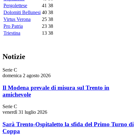
Pergolettese
41
38
Dolomiti Bellunesi
40
38
Virtus Verona
25
38
Pro Patria
23
38
Triestina
13
38
Notizie
Serie C
domenica 2 agosto 2026
Il Modena prevale di misura sul Trento in
amichevole
Serie C
venerdì 31 luglio 2026
Sarà Trento-Ospitaletto la sfida del Primo Turno di
Coppa