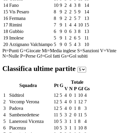
14
Fano
10
9
2
4
3
8
14
15
Vis Pesaro
8
9
2
2
5
9
14
16
Fermana
8
9
2
2
5
7
13
17
Rimini
7
9
1
4
4
10
15
18
Gubbio
6
9
0
6
3
8
13
19
Imolese
5
9
1
2
6
5
11
20
Arzignano Valchiampo
5
9
0
5
4
3
10
Pt=Punti
G=Giocate
Mi=Media inglese
S=Sanzioni
V=Vinte
N=Nulle
P=Perse
Gf=Gol fatti
Gs=Gol subiti
Classifica ultime partite
Totale
Squadra
Pt
G
V
N
P
Gf
Gs
1
Südtirol
12
5
4
0
1
10
4
2
Vecomp Verona
12
5
4
0
1
12
7
3
Padova
12
5
4
0
1
8
3
4
Sambenedettese
11
5
3
2
0
11
5
5
Lanerossi Vicenza
10
5
3
1
1
8
4
6
Piacenza
10
5
3
1
1
10
8