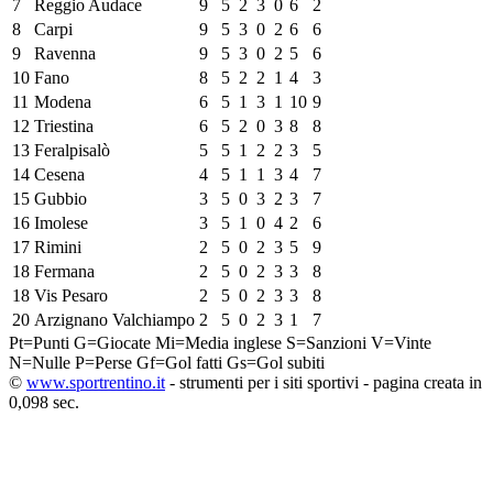
7
Reggio Audace
9
5
2
3
0
6
2
8
Carpi
9
5
3
0
2
6
6
9
Ravenna
9
5
3
0
2
5
6
10
Fano
8
5
2
2
1
4
3
11
Modena
6
5
1
3
1
10
9
12
Triestina
6
5
2
0
3
8
8
13
Feralpisalò
5
5
1
2
2
3
5
14
Cesena
4
5
1
1
3
4
7
15
Gubbio
3
5
0
3
2
3
7
16
Imolese
3
5
1
0
4
2
6
17
Rimini
2
5
0
2
3
5
9
18
Fermana
2
5
0
2
3
3
8
18
Vis Pesaro
2
5
0
2
3
3
8
20
Arzignano Valchiampo
2
5
0
2
3
1
7
Pt=Punti
G=Giocate
Mi=Media inglese
S=Sanzioni
V=Vinte
N=Nulle
P=Perse
Gf=Gol fatti
Gs=Gol subiti
©
www.sportrentino.it
- strumenti per i siti sportivi - pagina creata in
0,098 sec.