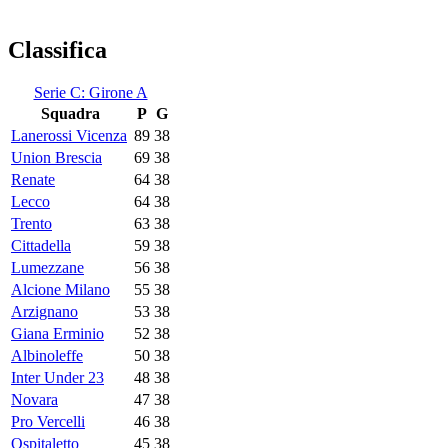
Classifica
Serie C: Girone A
Squadra
P
G
Lanerossi Vicenza
89
38
Union Brescia
69
38
Renate
64
38
Lecco
64
38
Trento
63
38
Cittadella
59
38
Lumezzane
56
38
Alcione Milano
55
38
Arzignano
53
38
Giana Erminio
52
38
Albinoleffe
50
38
Inter Under 23
48
38
Novara
47
38
Pro Vercelli
46
38
Ospitaletto
45
38