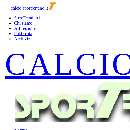
calcio.sportrentino.it
SporTrentino.it
Chi siamo
Affiliazione
Pubblicità
Archivio