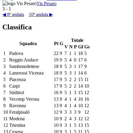
Vis Pesaro
3
-
1
◀ 8ª andata
10ª andata ▶
Classifica
Totale
Squadra
Pt
G
V
N
P
Gf
Gs
1
Padova
22
9
7
1
1
18
5
2
Reggio Audace
19
9
5
4
0
17
6
3
Sambenedettese
18
9
5
3
1
17
9
4
Lanerossi Vicenza
18
9
5
3
1
14
6
5
Piacenza
17
9
5
2
2
15
11
6
Carpi
17
9
5
2
2
14
10
7
Südtirol
16
9
5
1
3
15
12
8
Vecomp Verona
13
9
4
1
4
16
16
9
Ravenna
13
9
4
1
4
10
12
10
Feralpisalò
12
9
3
3
3
9
12
11
Modena
10
9
2
4
3
12
12
12
Triestina
10
9
3
1
5
13
15
13
Cesena
10
9
3
1
5
11
15