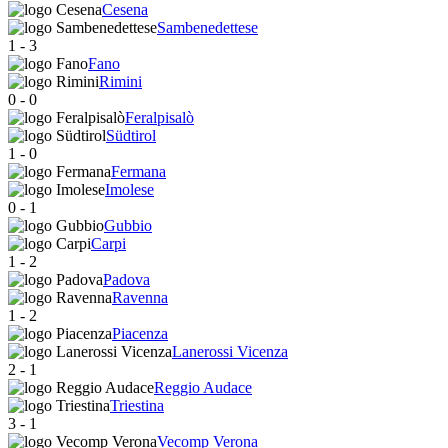
Cesena
Sambenedettese
1
-
3
Fano
Rimini
0
-
0
Feralpisalò
Südtirol
1
-
0
Fermana
Imolese
0
-
1
Gubbio
Carpi
1
-
2
Padova
Ravenna
1
-
2
Piacenza
Lanerossi Vicenza
2
-
1
Reggio Audace
Triestina
3
-
1
Vecomp Verona