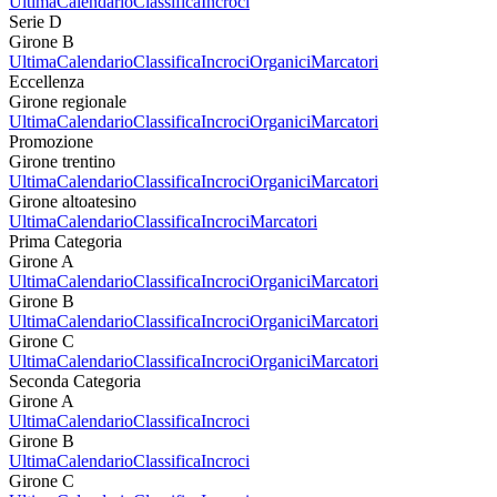
Ultima
Calendario
Classifica
Incroci
Serie D
Girone B
Ultima
Calendario
Classifica
Incroci
Organici
Marcatori
Eccellenza
Girone regionale
Ultima
Calendario
Classifica
Incroci
Organici
Marcatori
Promozione
Girone trentino
Ultima
Calendario
Classifica
Incroci
Organici
Marcatori
Girone altoatesino
Ultima
Calendario
Classifica
Incroci
Marcatori
Prima Categoria
Girone A
Ultima
Calendario
Classifica
Incroci
Organici
Marcatori
Girone B
Ultima
Calendario
Classifica
Incroci
Organici
Marcatori
Girone C
Ultima
Calendario
Classifica
Incroci
Organici
Marcatori
Seconda Categoria
Girone A
Ultima
Calendario
Classifica
Incroci
Girone B
Ultima
Calendario
Classifica
Incroci
Girone C