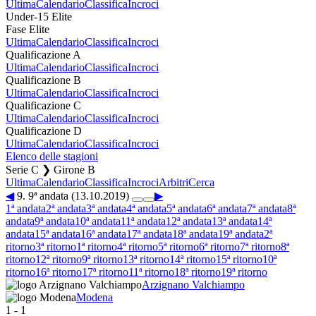
Ultima
Calendario
Classifica
Incroci
Under-15 Elite
Fase Elite
Ultima
Calendario
Classifica
Incroci
Qualificazione A
Ultima
Calendario
Classifica
Incroci
Qualificazione B
Ultima
Calendario
Classifica
Incroci
Qualificazione C
Ultima
Calendario
Classifica
Incroci
Qualificazione D
Ultima
Calendario
Classifica
Incroci
Elenco delle stagioni
Serie C ❯ Girone B
Ultima
Calendario
Classifica
Incroci
Arbitri
Cerca
◀
9. 9ª andata (13.10.2019)
▶
1ª andata
2ª andata
3ª andata
4ª andata
5ª andata
6ª andata
7ª andata
8ª
andata
9ª andata
10ª andata
11ª andata
12ª andata
13ª andata
14ª
andata
15ª andata
16ª andata
17ª andata
18ª andata
19ª andata
2ª
ritorno
3ª ritorno
1ª ritorno
4ª ritorno
5ª ritorno
6ª ritorno
7ª ritorno
8ª
ritorno
12ª ritorno
9ª ritorno
13ª ritorno
14ª ritorno
15ª ritorno
10ª
ritorno
16ª ritorno
17ª ritorno
11ª ritorno
18ª ritorno
19ª ritorno
Arzignano Valchiampo
Modena
1
-
1