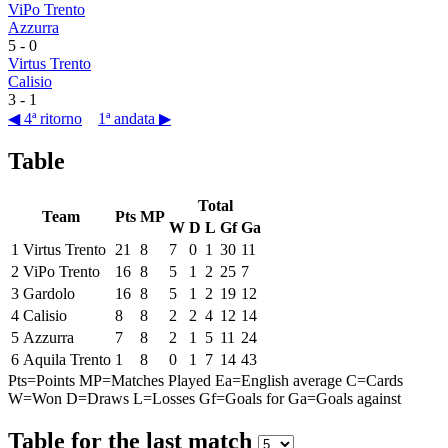
ViPo Trento
Azzurra
5
-
0
Virtus Trento
Calisio
3
-
1
◀ 4ª ritorno
1ª andata ▶
Table
Total
Team
Pts
MP
W
D
L
Gf
Ga
1
Virtus Trento
21
8
7
0
1
30
11
2
ViPo Trento
16
8
5
1
2
25
7
3
Gardolo
16
8
5
1
2
19
12
4
Calisio
8
8
2
2
4
12
14
5
Azzurra
7
8
2
1
5
11
24
6
Aquila Trento
1
8
0
1
7
14
43
Pts=Points
MP=Matches Played
Ea=English average
C=Cards
W=Won
D=Draws
L=Losses
Gf=Goals for
Ga=Goals against
Table for the last match