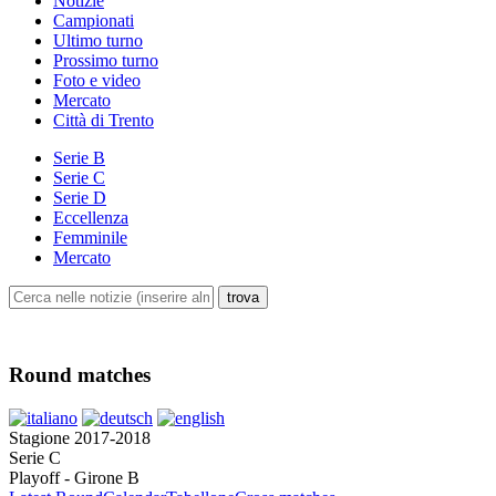
Notizie
Campionati
Ultimo turno
Prossimo turno
Foto e video
Mercato
Città di Trento
Serie B
Serie C
Serie D
Eccellenza
Femminile
Mercato
Round matches
Stagione 2017-2018
Serie C
Playoff - Girone B