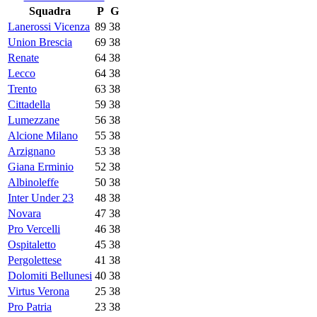
Squadra
P
G
Lanerossi Vicenza
89
38
Union Brescia
69
38
Renate
64
38
Lecco
64
38
Trento
63
38
Cittadella
59
38
Lumezzane
56
38
Alcione Milano
55
38
Arzignano
53
38
Giana Erminio
52
38
Albinoleffe
50
38
Inter Under 23
48
38
Novara
47
38
Pro Vercelli
46
38
Ospitaletto
45
38
Pergolettese
41
38
Dolomiti Bellunesi
40
38
Virtus Verona
25
38
Pro Patria
23
38