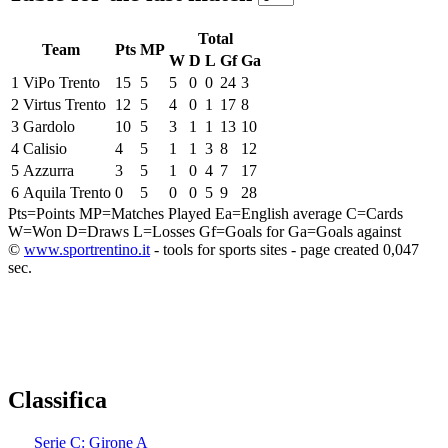
Total
Team
Pts
MP
W
D
L
Gf
Ga
1
ViPo Trento
15
5
5
0
0
24
3
2
Virtus Trento
12
5
4
0
1
17
8
3
Gardolo
10
5
3
1
1
13
10
4
Calisio
4
5
1
1
3
8
12
5
Azzurra
3
5
1
0
4
7
17
6
Aquila Trento
0
5
0
0
5
9
28
Pts=Points
MP=Matches Played
Ea=English average
C=Cards
W=Won
D=Draws
L=Losses
Gf=Goals for
Ga=Goals against
©
www.sportrentino.it
- tools for sports sites - page created 0,047
sec.
Classifica
Serie C: Girone A