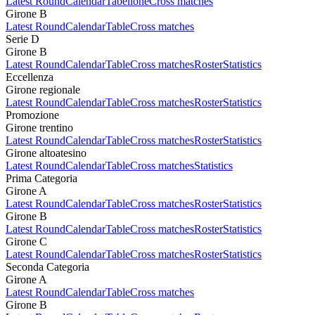
Latest Round
Calendar
Tabellone
Cross matches
Girone B
Latest Round
Calendar
Table
Cross matches
Serie D
Girone B
Latest Round
Calendar
Table
Cross matches
Roster
Statistics
Eccellenza
Girone regionale
Latest Round
Calendar
Table
Cross matches
Roster
Statistics
Promozione
Girone trentino
Latest Round
Calendar
Table
Cross matches
Roster
Statistics
Girone altoatesino
Latest Round
Calendar
Table
Cross matches
Statistics
Prima Categoria
Girone A
Latest Round
Calendar
Table
Cross matches
Roster
Statistics
Girone B
Latest Round
Calendar
Table
Cross matches
Roster
Statistics
Girone C
Latest Round
Calendar
Table
Cross matches
Roster
Statistics
Seconda Categoria
Girone A
Latest Round
Calendar
Table
Cross matches
Girone B