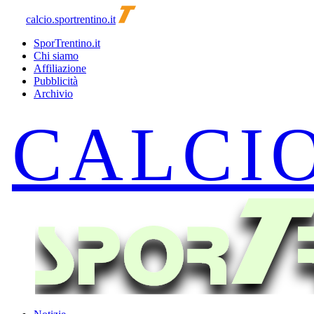
calcio.sportrentino.it
SporTrentino.it
Chi siamo
Affiliazione
Pubblicità
Archivio