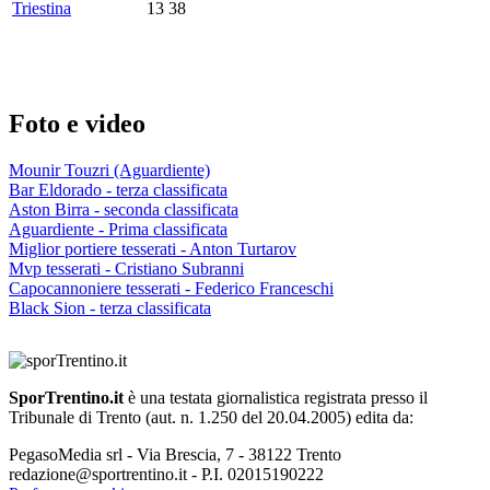
Triestina
13
38
Foto e video
Mounir Touzri (Aguardiente)
Bar Eldorado - terza classificata
Aston Birra - seconda classificata
Aguardiente - Prima classificata
Miglior portiere tesserati - Anton Turtarov
Mvp tesserati - Cristiano Subranni
Capocannoniere tesserati - Federico Franceschi
Black Sion - terza classificata
SporTrentino.it
è una testata giornalistica registrata presso il
Tribunale di Trento (aut. n. 1.250 del 20.04.2005) edita da:
PegasoMedia srl - Via Brescia, 7 - 38122 Trento
redazione@sportrentino.it - P.I. 02015190222