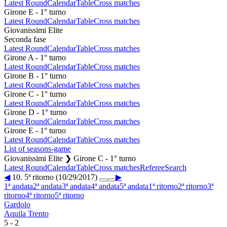
Latest Round
Calendar
Table
Cross matches
Girone E - 1° turno
Latest Round
Calendar
Table
Cross matches
Giovanissimi Elite
Seconda fase
Latest Round
Calendar
Table
Cross matches
Girone A - 1° turno
Latest Round
Calendar
Table
Cross matches
Girone B - 1° turno
Latest Round
Calendar
Table
Cross matches
Girone C - 1° turno
Latest Round
Calendar
Table
Cross matches
Girone D - 1° turno
Latest Round
Calendar
Table
Cross matches
Girone E - 1° turno
Latest Round
Calendar
Table
Cross matches
List of seasons-game
Giovanissimi Elite ❯ Girone C - 1° turno
Latest Round
Calendar
Table
Cross matches
Referee
Search
◀
10. 5ª ritorno (10/29/2017)
▶
1ª andata
2ª andata
3ª andata
4ª andata
5ª andata
1ª ritorno
2ª ritorno
3ª
ritorno
4ª ritorno
5ª ritorno
Gardolo
Aquila Trento
5
-
2