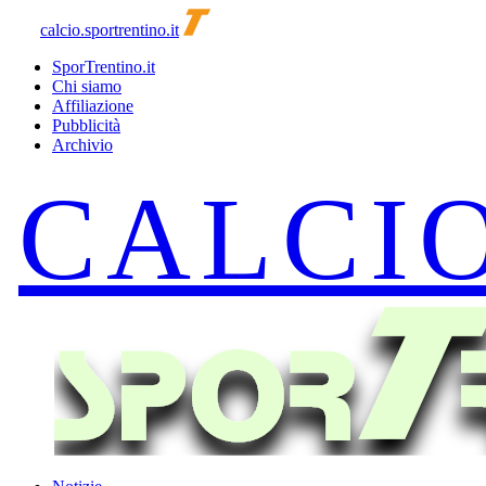
calcio.sportrentino.it
SporTrentino.it
Chi siamo
Affiliazione
Pubblicità
Archivio