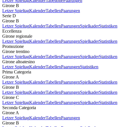
Letzer Spieltag
Kalender
Tabellone
Paarungen
Girone B
Letzer Spieltag
Kalender
Tabellen
Paarungen
Serie D
Girone B
Letzer Spieltag
Kalender
Tabellen
Paarungen
Spielkader
Statistiken
Eccellenza
Girone regionale
Letzer Spieltag
Kalender
Tabellen
Paarungen
Spielkader
Statistiken
Promozione
Girone trentino
Letzer Spieltag
Kalender
Tabellen
Paarungen
Spielkader
Statistiken
Girone altoatesino
Letzer Spieltag
Kalender
Tabellen
Paarungen
Statistiken
Prima Categoria
Girone A
Letzer Spieltag
Kalender
Tabellen
Paarungen
Spielkader
Statistiken
Girone B
Letzer Spieltag
Kalender
Tabellen
Paarungen
Spielkader
Statistiken
Girone C
Letzer Spieltag
Kalender
Tabellen
Paarungen
Spielkader
Statistiken
Seconda Categoria
Girone A
Letzer Spieltag
Kalender
Tabellen
Paarungen
Girone B