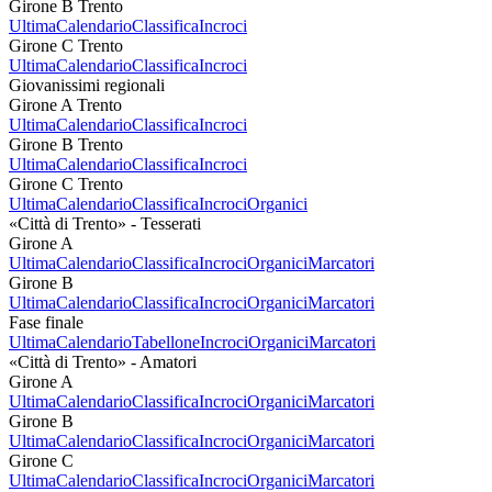
Girone B Trento
Ultima
Calendario
Classifica
Incroci
Girone C Trento
Ultima
Calendario
Classifica
Incroci
Giovanissimi regionali
Girone A Trento
Ultima
Calendario
Classifica
Incroci
Girone B Trento
Ultima
Calendario
Classifica
Incroci
Girone C Trento
Ultima
Calendario
Classifica
Incroci
Organici
«Città di Trento» - Tesserati
Girone A
Ultima
Calendario
Classifica
Incroci
Organici
Marcatori
Girone B
Ultima
Calendario
Classifica
Incroci
Organici
Marcatori
Fase finale
Ultima
Calendario
Tabellone
Incroci
Organici
Marcatori
«Città di Trento» - Amatori
Girone A
Ultima
Calendario
Classifica
Incroci
Organici
Marcatori
Girone B
Ultima
Calendario
Classifica
Incroci
Organici
Marcatori
Girone C
Ultima
Calendario
Classifica
Incroci
Organici
Marcatori