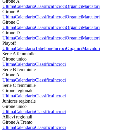
Girone A
Ultima
Calendario
Classifica
Incroci
Organici
Marcatori
Girone B
Ultima
Calendario
Classifica
Incroci
Organici
Marcatori
Girone C
Ultima
Calendario
Classifica
Incroci
Organici
Marcatori
Girone D
Ultima
Calendario
Classifica
Incroci
Organici
Marcatori
Playoff
Ultima
Calendario
Tabellone
Incroci
Organici
Marcatori
Serie A femminile
Girone unico
Ultima
Calendario
Classifica
Incroci
Serie B femminile
Girone A
Ultima
Calendario
Classifica
Incroci
Serie C femminile
Girone regionale
Ultima
Calendario
Classifica
Incroci
Juniores regionale
Girone unico
Ultima
Calendario
Classifica
Incroci
Allievi regionali
Girone A Trento
Ultima
Calendario
Classifica
Incroci