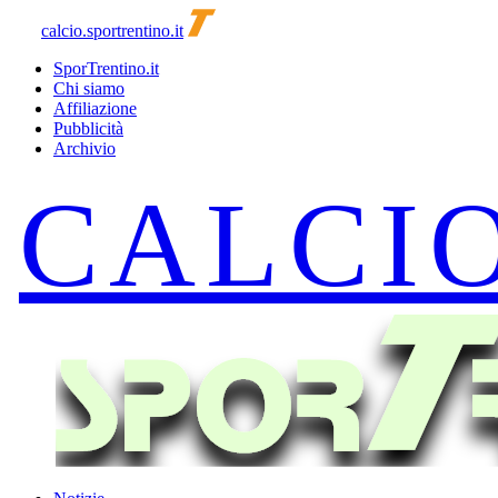
calcio.sportrentino.it
SporTrentino.it
Chi siamo
Affiliazione
Pubblicità
Archivio