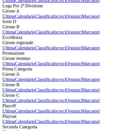
Ultima
Calendario
Classifica
Incroci
Organici
Marcatori
Lega Pro 2ª Divisione
Girone A
Ultima
Calendario
Classifica
Incroci
Organici
Marcatori
Serie D
Girone B
Ultima
Calendario
Classifica
Incroci
Organici
Marcatori
Eccellenza
Girone regionale
Ultima
Calendario
Classifica
Incroci
Organici
Marcatori
Promozione
Girone trentino
Ultima
Calendario
Classifica
Incroci
Organici
Marcatori
Prima Categoria
Girone A
Ultima
Calendario
Classifica
Incroci
Organici
Marcatori
Girone B
Ultima
Calendario
Classifica
Incroci
Organici
Marcatori
Girone C
Ultima
Calendario
Classifica
Incroci
Organici
Marcatori
Playoff
Ultima
Calendario
Classifica
Incroci
Organici
Marcatori
Playout
Ultima
Calendario
Classifica
Incroci
Organici
Marcatori
Seconda Categoria