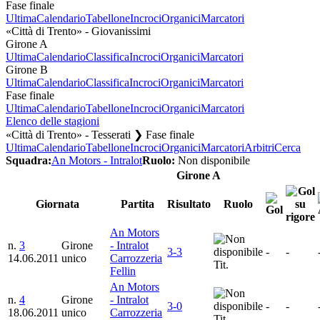
Fase finale
Ultima
Calendario
Tabellone
Incroci
Organici
Marcatori
«Città di Trento» - Giovanissimi
Girone A
Ultima
Calendario
Classifica
Incroci
Organici
Marcatori
Girone B
Ultima
Calendario
Classifica
Incroci
Organici
Marcatori
Fase finale
Ultima
Calendario
Tabellone
Incroci
Organici
Marcatori
Elenco delle stagioni
«Città di Trento» - Tesserati ❯ Fase finale
Ultima
Calendario
Tabellone
Incroci
Organici
Marcatori
Arbitri
Cerca
Squadra:
An Motors - Intralot
Ruolo:
Non disponibile
Girone A
Giornata
Partita
Risultato
Ruolo
An Motors
n.
3
Girone
- Intralot
3-3
-
-
14.06.2011
unico
Carrozzeria
Tit.
Fellin
An Motors
n.
4
Girone
- Intralot
3-0
-
-
18.06.2011
unico
Carrozzeria
Tit.