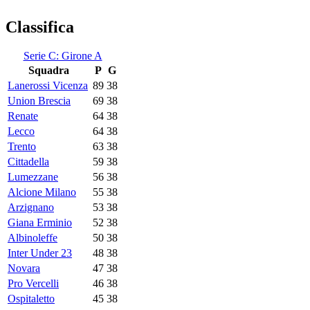
Classifica
Serie C: Girone A
Squadra
P
G
Lanerossi Vicenza
89
38
Union Brescia
69
38
Renate
64
38
Lecco
64
38
Trento
63
38
Cittadella
59
38
Lumezzane
56
38
Alcione Milano
55
38
Arzignano
53
38
Giana Erminio
52
38
Albinoleffe
50
38
Inter Under 23
48
38
Novara
47
38
Pro Vercelli
46
38
Ospitaletto
45
38