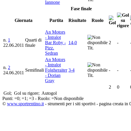
Iannone
Fase finale
Giornata
Partita
Risultato
Ruolo
An Motors
- Intralot
n.
1
Quarti di
Bar Roby -
14-0
2
-
22.06.2011
finale
Pizz.
Tit.
Sedran
An Motors
- Intralot
n.
2
Semifinali
Folgheraiter
3-4
-
-
24.06.2011
- Dorian
Tit.
Gray
2
0
Gol;
Gol su rigore;
Autogol
Punti:
=0;
=1;
=3 - Ruolo:
=Non disponibile
©
www.sportrentino.it
- strumenti per i siti sportivi - pagina creata in 