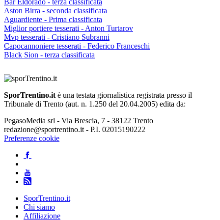
Bar Eldorado - terza classificata
Aston Birra - seconda classificata
Aguardiente - Prima classificata
Miglior portiere tesserati - Anton Turtarov
Mvp tesserati - Cristiano Subranni
Capocannoniere tesserati - Federico Franceschi
Black Sion - terza classificata
SporTrentino.it
è una testata giornalistica registrata presso il
Tribunale di Trento (aut. n. 1.250 del 20.04.2005) edita da:
PegasoMedia srl - Via Brescia, 7 - 38122 Trento
redazione@sportrentino.it - P.I. 02015190222
Preferenze cookie
SporTrentino.it
Chi siamo
Affiliazione