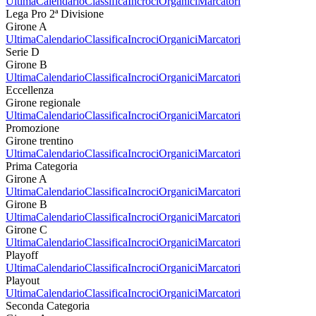
Ultima
Calendario
Classifica
Incroci
Organici
Marcatori
Lega Pro 2ª Divisione
Girone A
Ultima
Calendario
Classifica
Incroci
Organici
Marcatori
Serie D
Girone B
Ultima
Calendario
Classifica
Incroci
Organici
Marcatori
Eccellenza
Girone regionale
Ultima
Calendario
Classifica
Incroci
Organici
Marcatori
Promozione
Girone trentino
Ultima
Calendario
Classifica
Incroci
Organici
Marcatori
Prima Categoria
Girone A
Ultima
Calendario
Classifica
Incroci
Organici
Marcatori
Girone B
Ultima
Calendario
Classifica
Incroci
Organici
Marcatori
Girone C
Ultima
Calendario
Classifica
Incroci
Organici
Marcatori
Playoff
Ultima
Calendario
Classifica
Incroci
Organici
Marcatori
Playout
Ultima
Calendario
Classifica
Incroci
Organici
Marcatori
Seconda Categoria