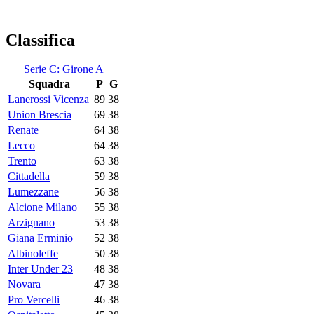
Classifica
Serie C: Girone A
Squadra
P
G
Lanerossi Vicenza
89
38
Union Brescia
69
38
Renate
64
38
Lecco
64
38
Trento
63
38
Cittadella
59
38
Lumezzane
56
38
Alcione Milano
55
38
Arzignano
53
38
Giana Erminio
52
38
Albinoleffe
50
38
Inter Under 23
48
38
Novara
47
38
Pro Vercelli
46
38