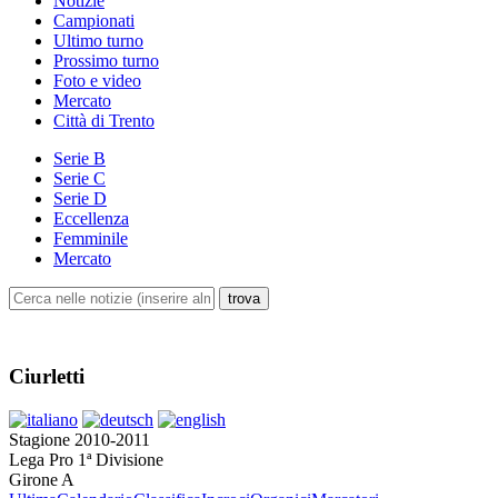
Notizie
Campionati
Ultimo turno
Prossimo turno
Foto e video
Mercato
Città di Trento
Serie B
Serie C
Serie D
Eccellenza
Femminile
Mercato
Ciurletti
Stagione 2010-2011
Lega Pro 1ª Divisione
Girone A