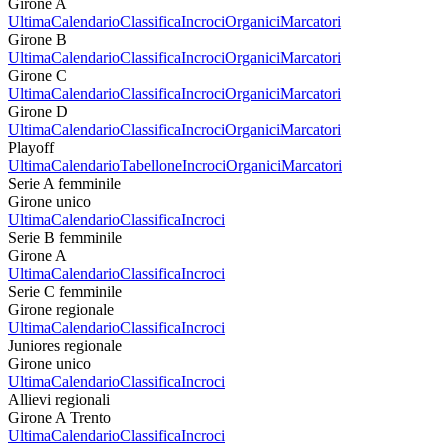
Girone A
Ultima
Calendario
Classifica
Incroci
Organici
Marcatori
Girone B
Ultima
Calendario
Classifica
Incroci
Organici
Marcatori
Girone C
Ultima
Calendario
Classifica
Incroci
Organici
Marcatori
Girone D
Ultima
Calendario
Classifica
Incroci
Organici
Marcatori
Playoff
Ultima
Calendario
Tabellone
Incroci
Organici
Marcatori
Serie A femminile
Girone unico
Ultima
Calendario
Classifica
Incroci
Serie B femminile
Girone A
Ultima
Calendario
Classifica
Incroci
Serie C femminile
Girone regionale
Ultima
Calendario
Classifica
Incroci
Juniores regionale
Girone unico
Ultima
Calendario
Classifica
Incroci
Allievi regionali
Girone A Trento
Ultima
Calendario
Classifica
Incroci