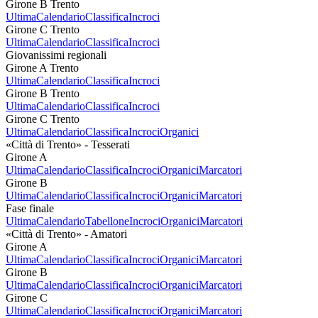
Girone B Trento
Ultima
Calendario
Classifica
Incroci
Girone C Trento
Ultima
Calendario
Classifica
Incroci
Giovanissimi regionali
Girone A Trento
Ultima
Calendario
Classifica
Incroci
Girone B Trento
Ultima
Calendario
Classifica
Incroci
Girone C Trento
Ultima
Calendario
Classifica
Incroci
Organici
«Città di Trento» - Tesserati
Girone A
Ultima
Calendario
Classifica
Incroci
Organici
Marcatori
Girone B
Ultima
Calendario
Classifica
Incroci
Organici
Marcatori
Fase finale
Ultima
Calendario
Tabellone
Incroci
Organici
Marcatori
«Città di Trento» - Amatori
Girone A
Ultima
Calendario
Classifica
Incroci
Organici
Marcatori
Girone B
Ultima
Calendario
Classifica
Incroci
Organici
Marcatori
Girone C
Ultima
Calendario
Classifica
Incroci
Organici
Marcatori