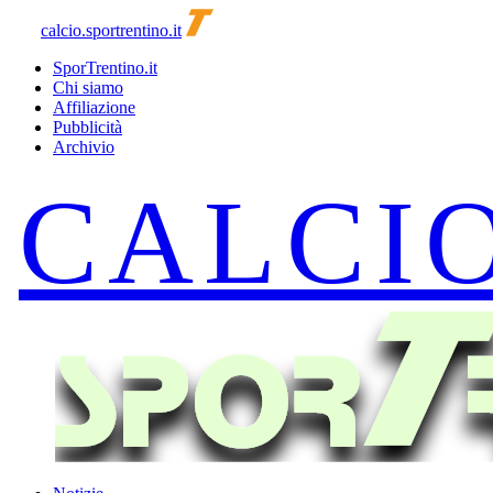
calcio.sportrentino.it
SporTrentino.it
Chi siamo
Affiliazione
Pubblicità
Archivio