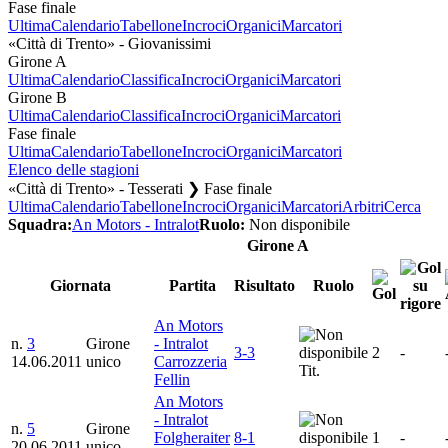
Fase finale
Ultima
Calendario
Tabellone
Incroci
Organici
Marcatori
«Città di Trento» - Giovanissimi
Girone A
Ultima
Calendario
Classifica
Incroci
Organici
Marcatori
Girone B
Ultima
Calendario
Classifica
Incroci
Organici
Marcatori
Fase finale
Ultima
Calendario
Tabellone
Incroci
Organici
Marcatori
Elenco delle stagioni
«Città di Trento» - Tesserati ❯ Fase finale
Ultima
Calendario
Tabellone
Incroci
Organici
Marcatori
Arbitri
Cerca
Squadra:
An Motors - Intralot
Ruolo:
Non disponibile
Girone A
Giornata
Partita
Risultato
Ruolo
An Motors
n.
3
Girone
- Intralot
3-3
2
-
14.06.2011
unico
Carrozzeria
Tit.
Fellin
An Motors
- Intralot
n.
5
Girone
Folgheraiter
8-1
1
-
20.06.2011
unico