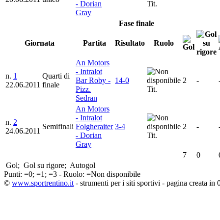
- Dorian
Tit.
Gray
Fase finale
Giornata
Partita
Risultato
Ruolo
An Motors
- Intralot
n.
1
Quarti di
Bar Roby -
14-0
2
-
22.06.2011
finale
Pizz.
Tit.
Sedran
An Motors
- Intralot
n.
2
Semifinali
Folgheraiter
3-4
2
-
24.06.2011
- Dorian
Tit.
Gray
7
0
Gol;
Gol su rigore;
Autogol
Punti:
=0;
=1;
=3 - Ruolo:
=Non disponibile
©
www.sportrentino.it
- strumenti per i siti sportivi - pagina creata in 