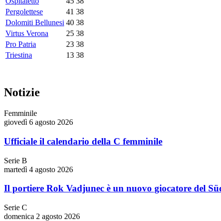
Ospitaletto
45
38
Pergolettese
41
38
Dolomiti Bellunesi
40
38
Virtus Verona
25
38
Pro Patria
23
38
Triestina
13
38
Notizie
Femminile
giovedì 6 agosto 2026
Ufficiale il calendario della C femminile
Serie B
martedì 4 agosto 2026
Il portiere Rok Vadjunec è un nuovo giocatore del Süd
Serie C
domenica 2 agosto 2026