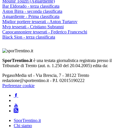
Mounir Touzri (Aguardiente)
Bar Eldorado - terza classificata
Aston Birra - seconda classificata
Aguardiente - Prima classificata
Miglior portiere tesserati - Anton Turtarov
Mvp tesserati - Cristiano Subranni
Capocannoniere tesserati - Federico Franceschi
Black Sion - terza classificata
SporTrentino.it
è una testata giornalistica registrata presso il
Tribunale di Trento (aut. n. 1.250 del 20.04.2005) edita da:
PegasoMedia srl - Via Brescia, 7 - 38122 Trento
redazione@sportrentino.it - P.I. 02015190222
Preferenze cookie
SporTrentino.it
Chi siamo