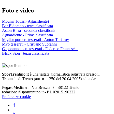
Foto e video
Mounir Touzri (Aguardiente)
Bar Eldorado - terza classificata
Aston Birra - seconda classificata
Aguardiente - Prima classificata
Miglior portiere tesserati - Anton Turtarov
Mvp tesserati - Cristiano Subranni
Capocannoniere tesserati - Federico Franceschi
Black Sion - terza classificata
SporTrentino.it
è una testata giornalistica registrata presso il
Tribunale di Trento (aut. n. 1.250 del 20.04.2005) edita da:
PegasoMedia srl - Via Brescia, 7 - 38122 Trento
redazione@sportrentino.it - P.I. 02015190222
Preferenze cookie