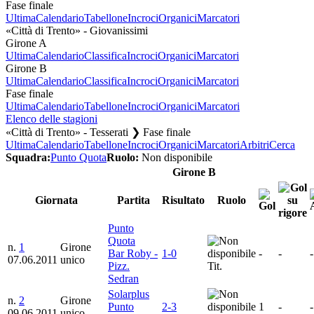
Fase finale
Ultima
Calendario
Tabellone
Incroci
Organici
Marcatori
«Città di Trento» - Giovanissimi
Girone A
Ultima
Calendario
Classifica
Incroci
Organici
Marcatori
Girone B
Ultima
Calendario
Classifica
Incroci
Organici
Marcatori
Fase finale
Ultima
Calendario
Tabellone
Incroci
Organici
Marcatori
Elenco delle stagioni
«Città di Trento» - Tesserati ❯ Fase finale
Ultima
Calendario
Tabellone
Incroci
Organici
Marcatori
Arbitri
Cerca
Squadra:
Punto Quota
Ruolo:
Non disponibile
Girone B
Giornata
Partita
Risultato
Ruolo
Punto
Quota
n.
1
Girone
Bar Roby -
1-0
-
-
-
07.06.2011
unico
Pizz.
Tit.
Sedran
Solarplus
n.
2
Girone
Punto
2-3
1
-
-
09.06.2011
unico