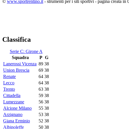
©
www.sportrentino.it
- strumenti per i siti sportivi - pagina creata in 
Classifica
Serie C: Girone A
Squadra
P
G
Lanerossi Vicenza
89
38
Union Brescia
69
38
Renate
64
38
Lecco
64
38
Trento
63
38
Cittadella
59
38
Lumezzane
56
38
Alcione Milano
55
38
Arzignano
53
38
Giana Erminio
52
38
Albinoleffe
50
38