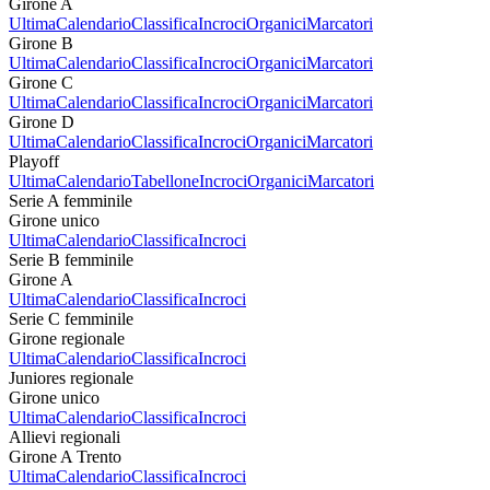
Girone A
Ultima
Calendario
Classifica
Incroci
Organici
Marcatori
Girone B
Ultima
Calendario
Classifica
Incroci
Organici
Marcatori
Girone C
Ultima
Calendario
Classifica
Incroci
Organici
Marcatori
Girone D
Ultima
Calendario
Classifica
Incroci
Organici
Marcatori
Playoff
Ultima
Calendario
Tabellone
Incroci
Organici
Marcatori
Serie A femminile
Girone unico
Ultima
Calendario
Classifica
Incroci
Serie B femminile
Girone A
Ultima
Calendario
Classifica
Incroci
Serie C femminile
Girone regionale
Ultima
Calendario
Classifica
Incroci
Juniores regionale
Girone unico
Ultima
Calendario
Classifica
Incroci
Allievi regionali
Girone A Trento
Ultima
Calendario
Classifica
Incroci