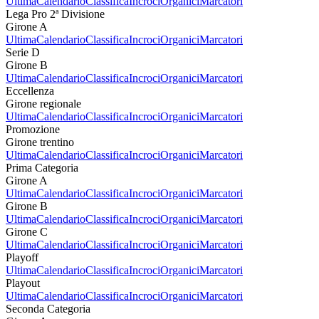
Ultima
Calendario
Classifica
Incroci
Organici
Marcatori
Lega Pro 2ª Divisione
Girone A
Ultima
Calendario
Classifica
Incroci
Organici
Marcatori
Serie D
Girone B
Ultima
Calendario
Classifica
Incroci
Organici
Marcatori
Eccellenza
Girone regionale
Ultima
Calendario
Classifica
Incroci
Organici
Marcatori
Promozione
Girone trentino
Ultima
Calendario
Classifica
Incroci
Organici
Marcatori
Prima Categoria
Girone A
Ultima
Calendario
Classifica
Incroci
Organici
Marcatori
Girone B
Ultima
Calendario
Classifica
Incroci
Organici
Marcatori
Girone C
Ultima
Calendario
Classifica
Incroci
Organici
Marcatori
Playoff
Ultima
Calendario
Classifica
Incroci
Organici
Marcatori
Playout
Ultima
Calendario
Classifica
Incroci
Organici
Marcatori
Seconda Categoria