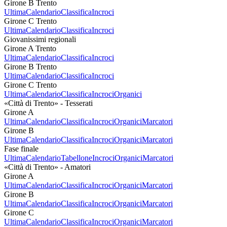
Girone B Trento
Ultima
Calendario
Classifica
Incroci
Girone C Trento
Ultima
Calendario
Classifica
Incroci
Giovanissimi regionali
Girone A Trento
Ultima
Calendario
Classifica
Incroci
Girone B Trento
Ultima
Calendario
Classifica
Incroci
Girone C Trento
Ultima
Calendario
Classifica
Incroci
Organici
«Città di Trento» - Tesserati
Girone A
Ultima
Calendario
Classifica
Incroci
Organici
Marcatori
Girone B
Ultima
Calendario
Classifica
Incroci
Organici
Marcatori
Fase finale
Ultima
Calendario
Tabellone
Incroci
Organici
Marcatori
«Città di Trento» - Amatori
Girone A
Ultima
Calendario
Classifica
Incroci
Organici
Marcatori
Girone B
Ultima
Calendario
Classifica
Incroci
Organici
Marcatori
Girone C
Ultima
Calendario
Classifica
Incroci
Organici
Marcatori