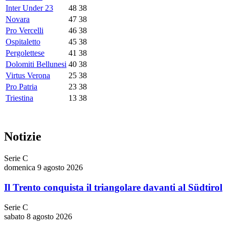
Inter Under 23
48
38
Novara
47
38
Pro Vercelli
46
38
Ospitaletto
45
38
Pergolettese
41
38
Dolomiti Bellunesi
40
38
Virtus Verona
25
38
Pro Patria
23
38
Triestina
13
38
Notizie
Serie C
domenica 9 agosto 2026
Il Trento conquista il triangolare davanti al Südtirol
Serie C
sabato 8 agosto 2026