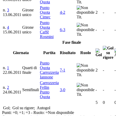
Quota
Tit.
Punto
n.
3
Girone
Quota
4-2
2
-
-
13.06.2011
unico
Cimec
Tit.
Punto
n.
4
Girone
Quota
6-3
-
-
-
15.06.2011
unico
Caffè
Tit.
Rosmini
Fase finale
Giornata
Partita
Risultato
Ruolo
Punto
n.
1
Quarti di
Quota
7-1
2
-
-
22.06.2011
finale
Carrozzeria
Tit.
Iannone
Carrozzeria
n.
2
Fellin
Semifinali
3-0
-
-
-
24.06.2011
Punto
Tit.
Quota
5
0
Gol;
Gol su rigore;
Autogol
Punti:
=0;
=1;
=3 - Ruolo:
=Non disponibile