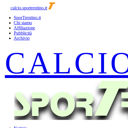
calcio.sportrentino.it
SporTrentino.it
Chi siamo
Affiliazione
Pubblicità
Archivio