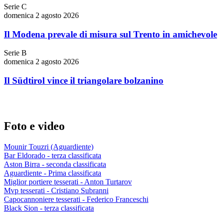
Serie C
domenica 2 agosto 2026
Il Modena prevale di misura sul Trento in amichevole
Serie B
domenica 2 agosto 2026
Il Südtirol vince il triangolare bolzanino
Foto e video
Mounir Touzri (Aguardiente)
Bar Eldorado - terza classificata
Aston Birra - seconda classificata
Aguardiente - Prima classificata
Miglior portiere tesserati - Anton Turtarov
Mvp tesserati - Cristiano Subranni
Capocannoniere tesserati - Federico Franceschi
Black Sion - terza classificata