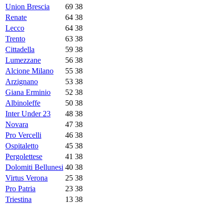
Union Brescia
69
38
Renate
64
38
Lecco
64
38
Trento
63
38
Cittadella
59
38
Lumezzane
56
38
Alcione Milano
55
38
Arzignano
53
38
Giana Erminio
52
38
Albinoleffe
50
38
Inter Under 23
48
38
Novara
47
38
Pro Vercelli
46
38
Ospitaletto
45
38
Pergolettese
41
38
Dolomiti Bellunesi
40
38
Virtus Verona
25
38
Pro Patria
23
38
Triestina
13
38