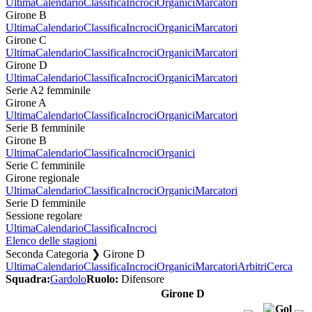
Ultima
Calendario
Classifica
Incroci
Organici
Marcatori
Girone B
Ultima
Calendario
Classifica
Incroci
Organici
Marcatori
Girone C
Ultima
Calendario
Classifica
Incroci
Organici
Marcatori
Girone D
Ultima
Calendario
Classifica
Incroci
Organici
Marcatori
Serie A2 femminile
Girone A
Ultima
Calendario
Classifica
Incroci
Organici
Marcatori
Serie B femminile
Girone B
Ultima
Calendario
Classifica
Incroci
Organici
Serie C femminile
Girone regionale
Ultima
Calendario
Classifica
Incroci
Organici
Marcatori
Serie D femminile
Sessione regolare
Ultima
Calendario
Classifica
Incroci
Elenco delle stagioni
Seconda Categoria ❯ Girone D
Ultima
Calendario
Classifica
Incroci
Organici
Marcatori
Arbitri
Cerca
Squadra:
Gardolo
Ruolo:
Difensore
Girone D