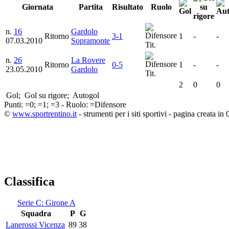
Giornata
Partita
Risultato
Ruolo
n.
16
Gardolo
Ritorno
3-1
1
-
-
07.03.2010
Sopramonte
Tit.
n.
26
La Rovere
Ritorno
0-5
1
-
-
23.05.2010
Gardolo
Tit.
2
0
0
Gol;
Gol su rigore;
Autogol
Punti:
=0;
=1;
=3 - Ruolo:
=Difensore
©
www.sportrentino.it
- strumenti per i siti sportivi - pagina creata in 
Classifica
Serie C: Girone A
Squadra
P
G
Lanerossi Vicenza
89
38