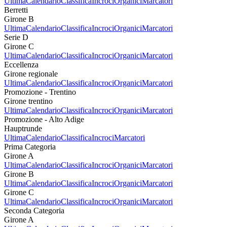
Ultima
Calendario
Classifica
Incroci
Organici
Marcatori
Berretti
Girone B
Ultima
Calendario
Classifica
Incroci
Organici
Marcatori
Serie D
Girone C
Ultima
Calendario
Classifica
Incroci
Organici
Marcatori
Eccellenza
Girone regionale
Ultima
Calendario
Classifica
Incroci
Organici
Marcatori
Promozione - Trentino
Girone trentino
Ultima
Calendario
Classifica
Incroci
Organici
Marcatori
Promozione - Alto Adige
Hauptrunde
Ultima
Calendario
Classifica
Incroci
Marcatori
Prima Categoria
Girone A
Ultima
Calendario
Classifica
Incroci
Organici
Marcatori
Girone B
Ultima
Calendario
Classifica
Incroci
Organici
Marcatori
Girone C
Ultima
Calendario
Classifica
Incroci
Organici
Marcatori
Seconda Categoria
Girone A