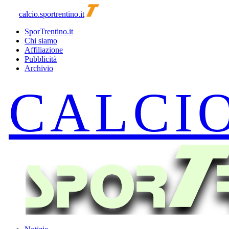
calcio.sportrentino.it
SporTrentino.it
Chi siamo
Affiliazione
Pubblicità
Archivio