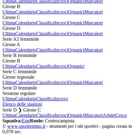
Ultima
Calendario
Classifica
Incroci
Organici
Marcatori
Girone B
Ultima
Calendario
Classifica
Incroci
Organici
Marcatori
Girone C
Ultima
Calendario
Classifica
Incroci
Organici
Marcatori
Girone D
Ultima
Calendario
Classifica
Incroci
Organici
Marcatori
Serie A2 femminile
Girone A
Ultima
Calendario
Classifica
Incroci
Organici
Marcatori
Serie B femminile
Girone B
Ultima
Calendario
Classifica
Incroci
Organici
Serie C femminile
Girone regionale
Ultima
Calendario
Classifica
Incroci
Organici
Marcatori
Serie D femminile
Sessione regolare
Ultima
Calendario
Classifica
Incroci
Elenco delle stagioni
Serie D ❯ Girone C
Ultima
Calendario
Classifica
Incroci
Organici
Marcatori
Arbitri
Cerca
Squadra:
Este
Ruolo:
Centrocampista
©
www.sportrentino.it
- strumenti per i siti sportivi - pagina creata in
0,078 sec.