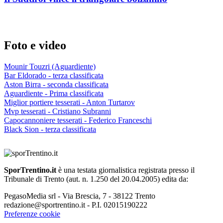
Foto e video
Mounir Touzri (Aguardiente)
Bar Eldorado - terza classificata
Aston Birra - seconda classificata
Aguardiente - Prima classificata
Miglior portiere tesserati - Anton Turtarov
Mvp tesserati - Cristiano Subranni
Capocannoniere tesserati - Federico Franceschi
Black Sion - terza classificata
SporTrentino.it
è una testata giornalistica registrata presso il
Tribunale di Trento (aut. n. 1.250 del 20.04.2005) edita da:
PegasoMedia srl - Via Brescia, 7 - 38122 Trento
redazione@sportrentino.it - P.I. 02015190222
Preferenze cookie