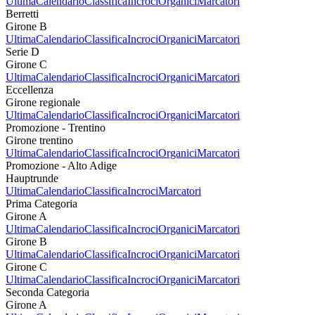
Ultima
Calendario
Classifica
Incroci
Organici
Marcatori
Berretti
Girone B
Ultima
Calendario
Classifica
Incroci
Organici
Marcatori
Serie D
Girone C
Ultima
Calendario
Classifica
Incroci
Organici
Marcatori
Eccellenza
Girone regionale
Ultima
Calendario
Classifica
Incroci
Organici
Marcatori
Promozione - Trentino
Girone trentino
Ultima
Calendario
Classifica
Incroci
Organici
Marcatori
Promozione - Alto Adige
Hauptrunde
Ultima
Calendario
Classifica
Incroci
Marcatori
Prima Categoria
Girone A
Ultima
Calendario
Classifica
Incroci
Organici
Marcatori
Girone B
Ultima
Calendario
Classifica
Incroci
Organici
Marcatori
Girone C
Ultima
Calendario
Classifica
Incroci
Organici
Marcatori
Seconda Categoria
Girone A