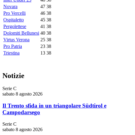
Novara
47
38
Pro Vercelli
46
38
Ospitaletto
45
38
Pergolettese
41
38
Dolomiti Bellunesi
40
38
Virtus Verona
25
38
Pro Patria
23
38
Triestina
13
38
Notizie
Serie C
sabato 8 agosto 2026
Il Trento sfida in un triangolare Südtirol e
Campodarsego
Serie C
sabato 8 agosto 2026