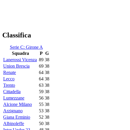
Classifica
Serie C: Girone A
Squadra
P
G
Lanerossi Vicenza
89
38
Union Brescia
69
38
Renate
64
38
Lecco
64
38
Trento
63
38
Cittadella
59
38
Lumezzane
56
38
Alcione Milano
55
38
Arzignano
53
38
Giana Erminio
52
38
Albinoleffe
50
38
Inter Under 23
48
38