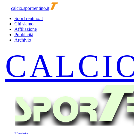
calcio.sportrentino.it
SporTrentino.it
Chi siamo
Affiliazione
Pubblicità
Archivio