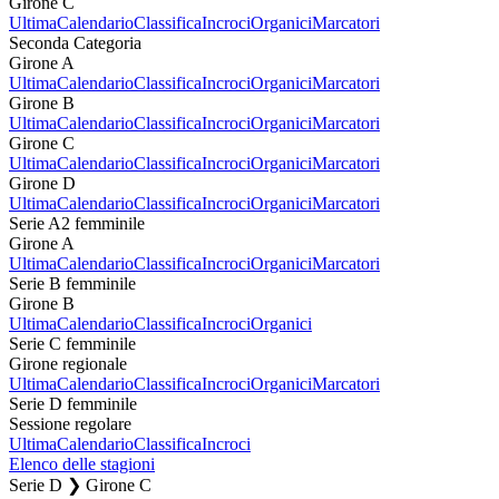
Girone C
Ultima
Calendario
Classifica
Incroci
Organici
Marcatori
Seconda Categoria
Girone A
Ultima
Calendario
Classifica
Incroci
Organici
Marcatori
Girone B
Ultima
Calendario
Classifica
Incroci
Organici
Marcatori
Girone C
Ultima
Calendario
Classifica
Incroci
Organici
Marcatori
Girone D
Ultima
Calendario
Classifica
Incroci
Organici
Marcatori
Serie A2 femminile
Girone A
Ultima
Calendario
Classifica
Incroci
Organici
Marcatori
Serie B femminile
Girone B
Ultima
Calendario
Classifica
Incroci
Organici
Serie C femminile
Girone regionale
Ultima
Calendario
Classifica
Incroci
Organici
Marcatori
Serie D femminile
Sessione regolare
Ultima
Calendario
Classifica
Incroci
Elenco delle stagioni
Serie D ❯ Girone C