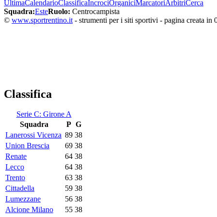
Ultima
Calendario
Classifica
Incroci
Organici
Marcatori
Arbitri
Cerca
Squadra:
Este
Ruolo:
Centrocampista
©
www.sportrentino.it
- strumenti per i siti sportivi - pagina creata in 
Classifica
Serie C: Girone A
Squadra
P
G
Lanerossi Vicenza
89
38
Union Brescia
69
38
Renate
64
38
Lecco
64
38
Trento
63
38
Cittadella
59
38
Lumezzane
56
38
Alcione Milano
55
38