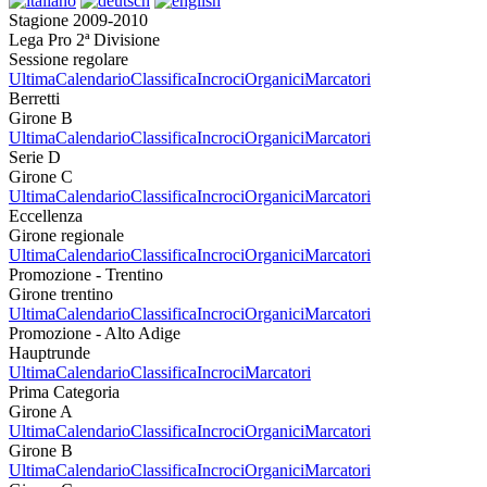
Stagione 2009-2010
Lega Pro 2ª Divisione
Sessione regolare
Ultima
Calendario
Classifica
Incroci
Organici
Marcatori
Berretti
Girone B
Ultima
Calendario
Classifica
Incroci
Organici
Marcatori
Serie D
Girone C
Ultima
Calendario
Classifica
Incroci
Organici
Marcatori
Eccellenza
Girone regionale
Ultima
Calendario
Classifica
Incroci
Organici
Marcatori
Promozione - Trentino
Girone trentino
Ultima
Calendario
Classifica
Incroci
Organici
Marcatori
Promozione - Alto Adige
Hauptrunde
Ultima
Calendario
Classifica
Incroci
Marcatori
Prima Categoria
Girone A
Ultima
Calendario
Classifica
Incroci
Organici
Marcatori
Girone B
Ultima
Calendario
Classifica
Incroci
Organici
Marcatori