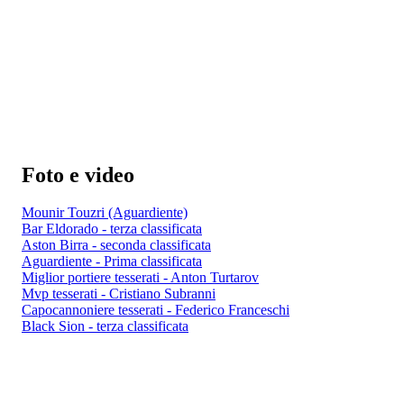
Foto e video
Mounir Touzri (Aguardiente)
Bar Eldorado - terza classificata
Aston Birra - seconda classificata
Aguardiente - Prima classificata
Miglior portiere tesserati - Anton Turtarov
Mvp tesserati - Cristiano Subranni
Capocannoniere tesserati - Federico Franceschi
Black Sion - terza classificata