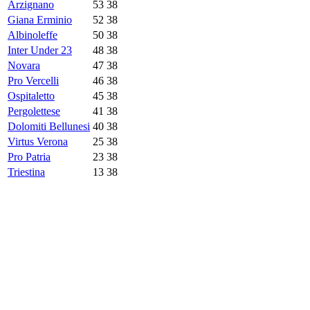
Arzignano
53
38
Giana Erminio
52
38
Albinoleffe
50
38
Inter Under 23
48
38
Novara
47
38
Pro Vercelli
46
38
Ospitaletto
45
38
Pergolettese
41
38
Dolomiti Bellunesi
40
38
Virtus Verona
25
38
Pro Patria
23
38
Triestina
13
38