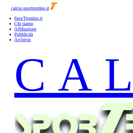
calcio.sportrentino.it
SporTrentino.it
Chi siamo
Affiliazione
Pubblicità
Archivio