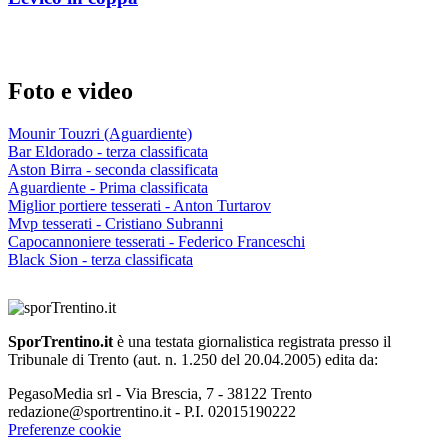
Foto e video
Mounir Touzri (Aguardiente)
Bar Eldorado - terza classificata
Aston Birra - seconda classificata
Aguardiente - Prima classificata
Miglior portiere tesserati - Anton Turtarov
Mvp tesserati - Cristiano Subranni
Capocannoniere tesserati - Federico Franceschi
Black Sion - terza classificata
SporTrentino.it
è una testata giornalistica registrata presso il
Tribunale di Trento (aut. n. 1.250 del 20.04.2005) edita da:
PegasoMedia srl - Via Brescia, 7 - 38122 Trento
redazione@sportrentino.it - P.I. 02015190222
Preferenze cookie