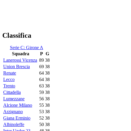
Classifica
Serie C: Girone A
Squadra
P
G
Lanerossi Vicenza
89
38
Union Brescia
69
38
Renate
64
38
Lecco
64
38
Trento
63
38
Cittadella
59
38
Lumezzane
56
38
Alcione Milano
55
38
Arzignano
53
38
Giana Erminio
52
38
Albinoleffe
50
38
Inter Under 23
48
38