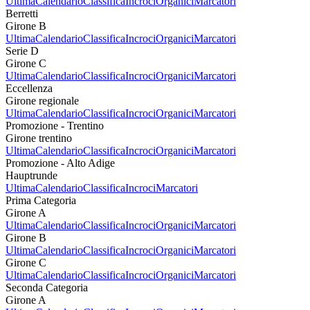
Ultima
Calendario
Classifica
Incroci
Organici
Marcatori
Berretti
Girone B
Ultima
Calendario
Classifica
Incroci
Organici
Marcatori
Serie D
Girone C
Ultima
Calendario
Classifica
Incroci
Organici
Marcatori
Eccellenza
Girone regionale
Ultima
Calendario
Classifica
Incroci
Organici
Marcatori
Promozione - Trentino
Girone trentino
Ultima
Calendario
Classifica
Incroci
Organici
Marcatori
Promozione - Alto Adige
Hauptrunde
Ultima
Calendario
Classifica
Incroci
Marcatori
Prima Categoria
Girone A
Ultima
Calendario
Classifica
Incroci
Organici
Marcatori
Girone B
Ultima
Calendario
Classifica
Incroci
Organici
Marcatori
Girone C
Ultima
Calendario
Classifica
Incroci
Organici
Marcatori
Seconda Categoria
Girone A