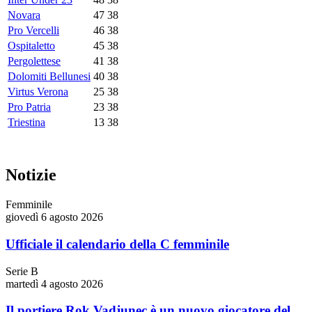
Novara
47
38
Pro Vercelli
46
38
Ospitaletto
45
38
Pergolettese
41
38
Dolomiti Bellunesi
40
38
Virtus Verona
25
38
Pro Patria
23
38
Triestina
13
38
Notizie
Femminile
giovedì 6 agosto 2026
Ufficiale il calendario della C femminile
Serie B
martedì 4 agosto 2026
Il portiere Rok Vadjunec è un nuovo giocatore del