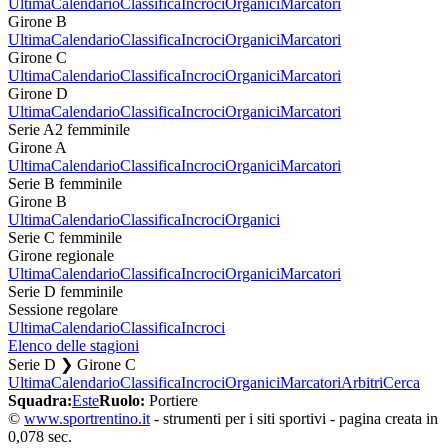
Ultima
Calendario
Classifica
Incroci
Organici
Marcatori
Girone B
Ultima
Calendario
Classifica
Incroci
Organici
Marcatori
Girone C
Ultima
Calendario
Classifica
Incroci
Organici
Marcatori
Girone D
Ultima
Calendario
Classifica
Incroci
Organici
Marcatori
Serie A2 femminile
Girone A
Ultima
Calendario
Classifica
Incroci
Organici
Marcatori
Serie B femminile
Girone B
Ultima
Calendario
Classifica
Incroci
Organici
Serie C femminile
Girone regionale
Ultima
Calendario
Classifica
Incroci
Organici
Marcatori
Serie D femminile
Sessione regolare
Ultima
Calendario
Classifica
Incroci
Elenco delle stagioni
Serie D ❯ Girone C
Ultima
Calendario
Classifica
Incroci
Organici
Marcatori
Arbitri
Cerca
Squadra:
Este
Ruolo:
Portiere
©
www.sportrentino.it
- strumenti per i siti sportivi - pagina creata in
0,078 sec.