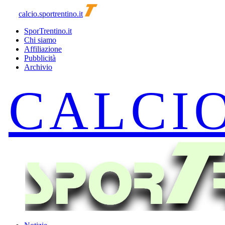
calcio.sportrentino.it
SporTrentino.it
Chi siamo
Affiliazione
Pubblicità
Archivio