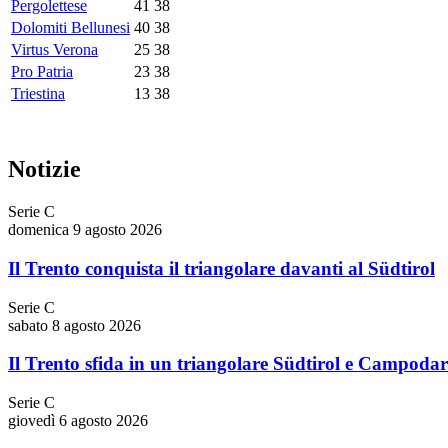
Pergolettese
41
38
Dolomiti Bellunesi
40
38
Virtus Verona
25
38
Pro Patria
23
38
Triestina
13
38
Notizie
Serie C
domenica 9 agosto 2026
Il Trento conquista il triangolare davanti al Südtirol
Serie C
sabato 8 agosto 2026
Il Trento sfida in un triangolare Südtirol e Campoda
Serie C
giovedì 6 agosto 2026