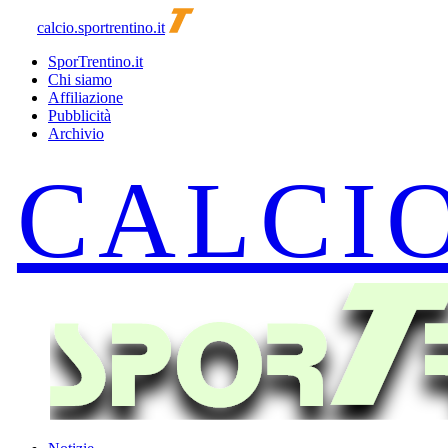
calcio.sportrentino.it
SporTrentino.it
Chi siamo
Affiliazione
Pubblicità
Archivio