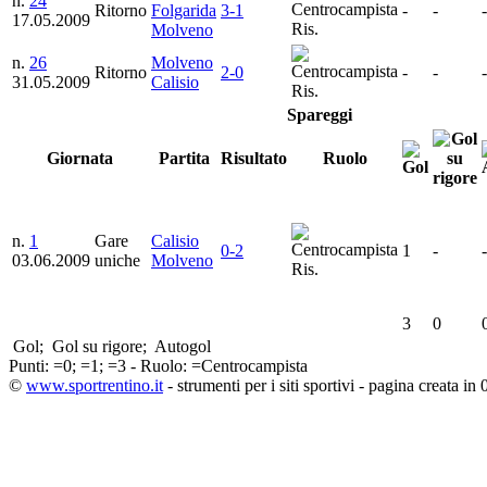
n.
24
Ritorno
Folgarida
3-1
-
-
-
17.05.2009
Ris.
Molveno
n.
26
Molveno
Ritorno
2-0
-
-
-
31.05.2009
Calisio
Ris.
Spareggi
Giornata
Partita
Risultato
Ruolo
n.
1
Gare
Calisio
0-2
1
-
-
03.06.2009
uniche
Molveno
Ris.
3
0
Gol;
Gol su rigore;
Autogol
Punti:
=0;
=1;
=3 - Ruolo:
=Centrocampista
©
www.sportrentino.it
- strumenti per i siti sportivi - pagina creata in 