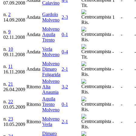
Andata
4-1
1
-
-
07.09.2008
Calavino
Tit.
n.
2
Gardolo
Andata
2-3
1
-
-
14.09.2008
Molveno
Ris.
Molveno
n.
9
Andata
Aquila
0-1
-
-
-
02.11.2008
Ris.
Trento
n.
10
Verla
Andata
0-4
-
-
-
09.11.2008
Molveno
Tit.
Molveno
n.
11
Andata
Dimaro
2-1
-
-
-
16.11.2008
Ris.
Folgarida
Molveno
n.
21
Ritorno
Alta
3-2
-
-
-
26.04.2009
Ris.
Anaunia
Aquila
n.
22
Ritorno
Trento
0-1
-
-
-
03.05.2009
Ris.
Molveno
n.
23
Molveno
Ritorno
2-1
-
-
-
10.05.2009
Verla
Ris.
Dimaro