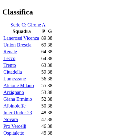
Classifica
Serie C: Girone A
Squadra
P
G
Lanerossi Vicenza
89
38
Union Brescia
69
38
Renate
64
38
Lecco
64
38
Trento
63
38
Cittadella
59
38
Lumezzane
56
38
Alcione Milano
55
38
Arzignano
53
38
Giana Erminio
52
38
Albinoleffe
50
38
Inter Under 23
48
38
Novara
47
38
Pro Vercelli
46
38
Ospitaletto
45
38