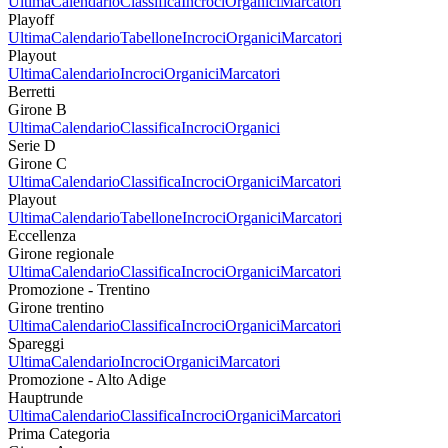
Ultima
Calendario
Classifica
Incroci
Organici
Marcatori
Playoff
Ultima
Calendario
Tabellone
Incroci
Organici
Marcatori
Playout
Ultima
Calendario
Incroci
Organici
Marcatori
Berretti
Girone B
Ultima
Calendario
Classifica
Incroci
Organici
Serie D
Girone C
Ultima
Calendario
Classifica
Incroci
Organici
Marcatori
Playout
Ultima
Calendario
Tabellone
Incroci
Organici
Marcatori
Eccellenza
Girone regionale
Ultima
Calendario
Classifica
Incroci
Organici
Marcatori
Promozione - Trentino
Girone trentino
Ultima
Calendario
Classifica
Incroci
Organici
Marcatori
Spareggi
Ultima
Calendario
Incroci
Organici
Marcatori
Promozione - Alto Adige
Hauptrunde
Ultima
Calendario
Classifica
Incroci
Organici
Marcatori
Prima Categoria