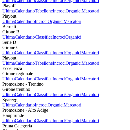
Ultima
Calendario
Classifica
Incroci
Organici
Marcatori
Playoff
Ultima
Calendario
Tabellone
Incroci
Organici
Marcatori
Playout
Ultima
Calendario
Incroci
Organici
Marcatori
Berretti
Girone B
Ultima
Calendario
Classifica
Incroci
Organici
Serie D
Girone C
Ultima
Calendario
Classifica
Incroci
Organici
Marcatori
Playout
Ultima
Calendario
Tabellone
Incroci
Organici
Marcatori
Eccellenza
Girone regionale
Ultima
Calendario
Classifica
Incroci
Organici
Marcatori
Promozione - Trentino
Girone trentino
Ultima
Calendario
Classifica
Incroci
Organici
Marcatori
Spareggi
Ultima
Calendario
Incroci
Organici
Marcatori
Promozione - Alto Adige
Hauptrunde
Ultima
Calendario
Classifica
Incroci
Organici
Marcatori
Prima Categoria