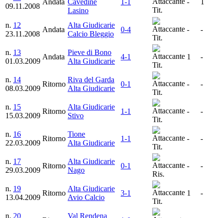
Andata
Cavedine
1-1
-
1
09.11.2008
Tit.
Lasino
n.
12
Alta Giudicarie
Andata
0-4
-
-
23.11.2008
Calcio Bleggio
Tit.
n.
13
Pieve di Bono
Andata
4-1
1
-
01.03.2009
Alta Giudicarie
Tit.
n.
14
Riva del Garda
Ritorno
0-1
-
-
08.03.2009
Alta Giudicarie
Tit.
n.
15
Alta Giudicarie
Ritorno
1-1
-
-
15.03.2009
Stivo
Tit.
n.
16
Tione
Ritorno
1-1
-
-
22.03.2009
Alta Giudicarie
Tit.
n.
17
Alta Giudicarie
Ritorno
0-1
-
-
29.03.2009
Nago
Ris.
n.
19
Alta Giudicarie
Ritorno
3-1
1
-
13.04.2009
Avio Calcio
Tit.
n.
20
Val Rendena