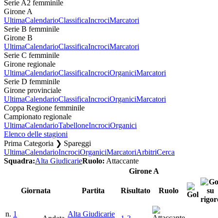
Serie A2 femminile
Girone A
Ultima
Calendario
Classifica
Incroci
Marcatori
Serie B femminile
Girone B
Ultima
Calendario
Classifica
Incroci
Marcatori
Serie C femminile
Girone regionale
Ultima
Calendario
Classifica
Incroci
Organici
Marcatori
Serie D femminile
Girone provinciale
Ultima
Calendario
Classifica
Incroci
Organici
Marcatori
Coppa Regione femminile
Campionato regionale
Ultima
Calendario
Tabellone
Incroci
Organici
Elenco delle stagioni
Prima Categoria ❯ Spareggi
Ultima
Calendario
Incroci
Organici
Marcatori
Arbitri
Cerca
Squadra:
Alta Giudicarie
Ruolo:
Attaccante
Girone A
Giornata
Partita
Risultato
Ruolo
n.
1
Alta Giudicarie