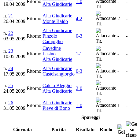
Ritorno
1-0
-
-
19.04.2009
Alta Giudicarie
Tit.
n.
21
Alta Giudicarie
Ritorno
4-2
2
-
26.04.2009
Monte Baldo
Tit.
Alta Giudicarie
n.
22
Ritorno
Pinzolo
0-3
-
-
03.05.2009
Tit.
Campiglio
Cavedine
n.
23
Ritorno
Lasino
1-1
-
-
10.05.2009
Tit.
Alta Giudicarie
n.
24
Alta Giudicarie
Ritorno
0-3
-
-
17.05.2009
Castelsangiorgio
Tit.
n.
25
Calcio Bleggio
Ritorno
2-0
-
-
24.05.2009
Alta Giudicarie
Tit.
n.
26
Alta Giudicarie
Ritorno
1-0
1
-
31.05.2009
Pieve di Bono
Tit.
Spareggi
Giornata
Partita
Risultato
Ruolo