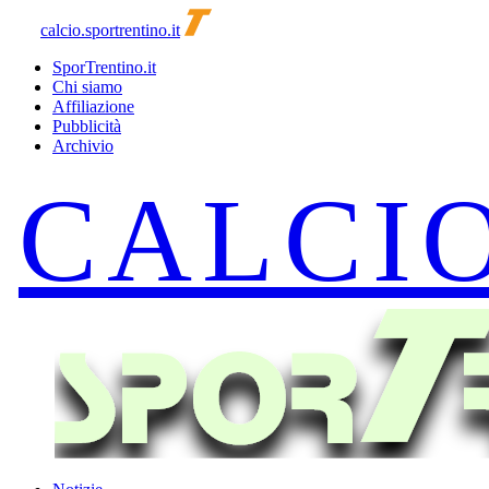
calcio.sportrentino.it
SporTrentino.it
Chi siamo
Affiliazione
Pubblicità
Archivio