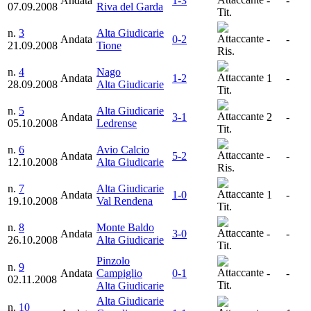
Andata
1-3
-
-
07.09.2008
Riva del Garda
Tit.
n.
3
Alta Giudicarie
Andata
0-2
-
-
21.09.2008
Tione
Ris.
n.
4
Nago
Andata
1-2
1
-
28.09.2008
Alta Giudicarie
Tit.
n.
5
Alta Giudicarie
Andata
3-1
2
-
05.10.2008
Ledrense
Tit.
n.
6
Avio Calcio
Andata
5-2
-
-
12.10.2008
Alta Giudicarie
Ris.
n.
7
Alta Giudicarie
Andata
1-0
1
-
19.10.2008
Val Rendena
Tit.
n.
8
Monte Baldo
Andata
3-0
-
-
26.10.2008
Alta Giudicarie
Tit.
Pinzolo
n.
9
Andata
Campiglio
0-1
-
-
02.11.2008
Tit.
Alta Giudicarie
Alta Giudicarie
n.
10