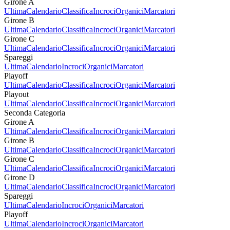
Girone A
Ultima
Calendario
Classifica
Incroci
Organici
Marcatori
Girone B
Ultima
Calendario
Classifica
Incroci
Organici
Marcatori
Girone C
Ultima
Calendario
Classifica
Incroci
Organici
Marcatori
Spareggi
Ultima
Calendario
Incroci
Organici
Marcatori
Playoff
Ultima
Calendario
Classifica
Incroci
Organici
Marcatori
Playout
Ultima
Calendario
Classifica
Incroci
Organici
Marcatori
Seconda Categoria
Girone A
Ultima
Calendario
Classifica
Incroci
Organici
Marcatori
Girone B
Ultima
Calendario
Classifica
Incroci
Organici
Marcatori
Girone C
Ultima
Calendario
Classifica
Incroci
Organici
Marcatori
Girone D
Ultima
Calendario
Classifica
Incroci
Organici
Marcatori
Spareggi
Ultima
Calendario
Incroci
Organici
Marcatori
Playoff
Ultima
Calendario
Incroci
Organici
Marcatori