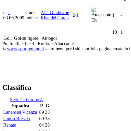
n.
1
Gare
Alta Giudicarie
2-1
1
-
03.06.2009
uniche
Riva del Garda
Tit.
10
1
Gol;
Gol su rigore;
Autogol
Punti:
=0;
=1;
=3 - Ruolo:
=Attaccante
©
www.sportrentino.it
- strumenti per i siti sportivi - pagina creata in 
Classifica
Serie C: Girone A
Squadra
P
G
Lanerossi Vicenza
89
38
Union Brescia
69
38
Renate
64
38