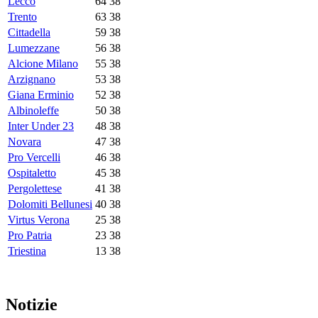
Lecco
64
38
Trento
63
38
Cittadella
59
38
Lumezzane
56
38
Alcione Milano
55
38
Arzignano
53
38
Giana Erminio
52
38
Albinoleffe
50
38
Inter Under 23
48
38
Novara
47
38
Pro Vercelli
46
38
Ospitaletto
45
38
Pergolettese
41
38
Dolomiti Bellunesi
40
38
Virtus Verona
25
38
Pro Patria
23
38
Triestina
13
38
Notizie