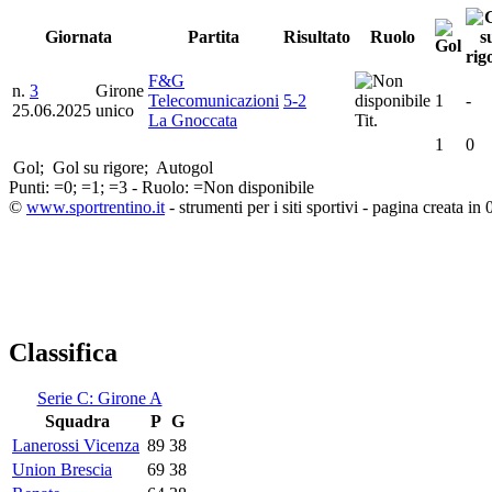
Giornata
Partita
Risultato
Ruolo
F&G
n.
3
Girone
Telecomunicazioni
5-2
1
-
25.06.2025
unico
La Gnoccata
Tit.
1
0
Gol;
Gol su rigore;
Autogol
Punti:
=0;
=1;
=3 - Ruolo:
=Non disponibile
©
www.sportrentino.it
- strumenti per i siti sportivi - pagina creata in 
Classifica
Serie C: Girone A
Squadra
P
G
Lanerossi Vicenza
89
38
Union Brescia
69
38