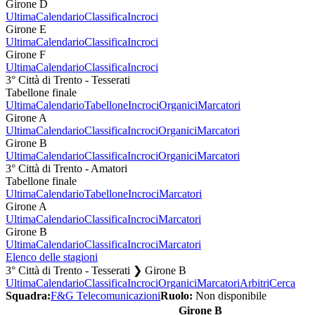
Girone D
Ultima
Calendario
Classifica
Incroci
Girone E
Ultima
Calendario
Classifica
Incroci
Girone F
Ultima
Calendario
Classifica
Incroci
3° Città di Trento - Tesserati
Tabellone finale
Ultima
Calendario
Tabellone
Incroci
Organici
Marcatori
Girone A
Ultima
Calendario
Classifica
Incroci
Organici
Marcatori
Girone B
Ultima
Calendario
Classifica
Incroci
Organici
Marcatori
3° Città di Trento - Amatori
Tabellone finale
Ultima
Calendario
Tabellone
Incroci
Marcatori
Girone A
Ultima
Calendario
Classifica
Incroci
Marcatori
Girone B
Ultima
Calendario
Classifica
Incroci
Marcatori
Elenco delle stagioni
3° Città di Trento - Tesserati ❯ Girone B
Ultima
Calendario
Classifica
Incroci
Organici
Marcatori
Arbitri
Cerca
Squadra:
F&G Telecomunicazioni
Ruolo:
Non disponibile
Girone B