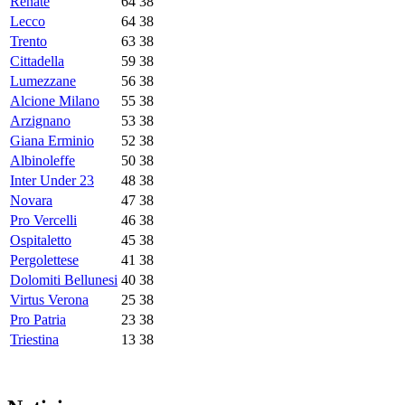
Renate
64
38
Lecco
64
38
Trento
63
38
Cittadella
59
38
Lumezzane
56
38
Alcione Milano
55
38
Arzignano
53
38
Giana Erminio
52
38
Albinoleffe
50
38
Inter Under 23
48
38
Novara
47
38
Pro Vercelli
46
38
Ospitaletto
45
38
Pergolettese
41
38
Dolomiti Bellunesi
40
38
Virtus Verona
25
38
Pro Patria
23
38
Triestina
13
38