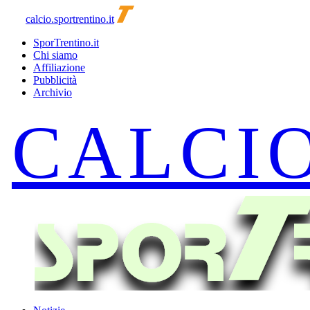
calcio.sportrentino.it
SporTrentino.it
Chi siamo
Affiliazione
Pubblicità
Archivio