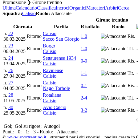
Promozione ❯ Girone trentino
Ultima
Calendario
Classifica
Incroci
Organici
Marcatori
Arbitri
Cerca
Squadra:
Calisio
Ruolo:
Attaccante
Girone trentino
Giornata
Partita
Risultato
Ruolo
n.
22
Calisio
Ritorno
1-0
Ris.
-
30.03.2025
Sacco San Giorgio
n.
23
Borgo
Ritorno
1-0
Tit.
-
06.04.2025
Calisio
n.
24
Settaurense 1934
Ritorno
0-0
Ris.
-
13.04.2025
Calisio
n.
26
Ravinense
Ritorno
1-1
Tit.
-
27.04.2025
Calisio
n.
27
Calisio
Ritorno
0-1
Ris.
-
04.05.2025
Nago Torbole
n.
28
Rotaliana
Ritorno
2-4
Tit.
-
11.05.2025
Calisio
n.
30
Avio Calcio
Ritorno
3-2
Ris.
-
25.05.2025
Calisio
Gol;
Gol su rigore;
Autogol
Punti:
=0;
=1;
=3 - Ruolo:
=Attaccante
©
www.sportrentino.it
- strumenti per i siti sportivi - pagina creata in 