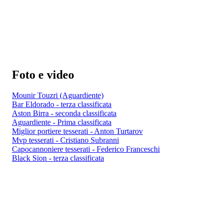
Foto e video
Mounir Touzri (Aguardiente)
Bar Eldorado - terza classificata
Aston Birra - seconda classificata
Aguardiente - Prima classificata
Miglior portiere tesserati - Anton Turtarov
Mvp tesserati - Cristiano Subranni
Capocannoniere tesserati - Federico Franceschi
Black Sion - terza classificata