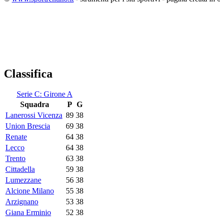
Classifica
Serie C: Girone A
Squadra
P
G
Lanerossi Vicenza
89
38
Union Brescia
69
38
Renate
64
38
Lecco
64
38
Trento
63
38
Cittadella
59
38
Lumezzane
56
38
Alcione Milano
55
38
Arzignano
53
38
Giana Erminio
52
38