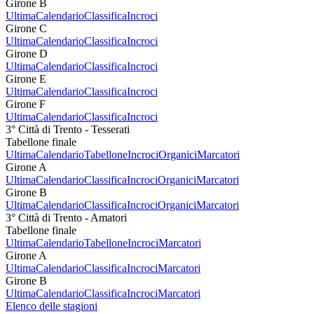
Girone B
Ultima
Calendario
Classifica
Incroci
Girone C
Ultima
Calendario
Classifica
Incroci
Girone D
Ultima
Calendario
Classifica
Incroci
Girone E
Ultima
Calendario
Classifica
Incroci
Girone F
Ultima
Calendario
Classifica
Incroci
3° Città di Trento - Tesserati
Tabellone finale
Ultima
Calendario
Tabellone
Incroci
Organici
Marcatori
Girone A
Ultima
Calendario
Classifica
Incroci
Organici
Marcatori
Girone B
Ultima
Calendario
Classifica
Incroci
Organici
Marcatori
3° Città di Trento - Amatori
Tabellone finale
Ultima
Calendario
Tabellone
Incroci
Marcatori
Girone A
Ultima
Calendario
Classifica
Incroci
Marcatori
Girone B
Ultima
Calendario
Classifica
Incroci
Marcatori
Elenco delle stagioni