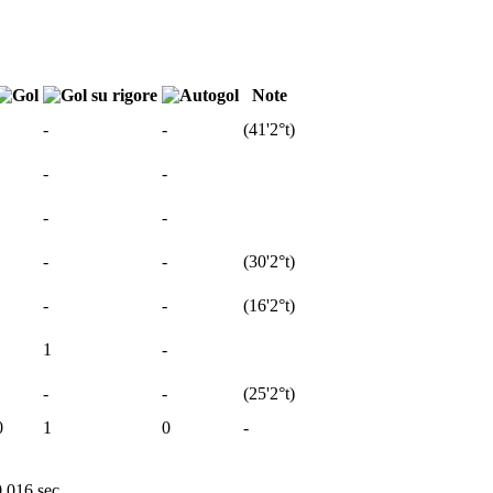
Note
-
-
(
41'
2°t
)
-
-
-
-
-
-
(
30'
2°t
)
-
-
(
16'
2°t
)
1
-
-
-
(
25'
2°t
)
0
1
0
-
0,016 sec.