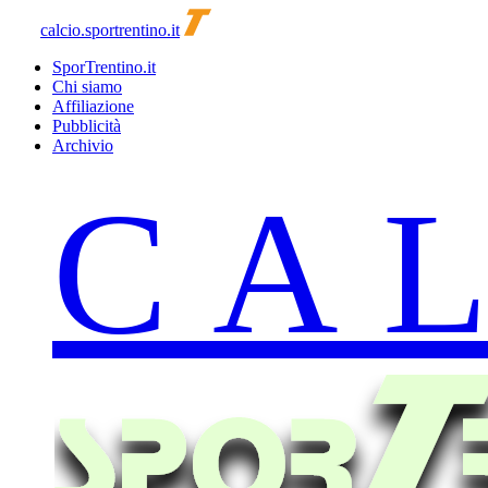
calcio.sportrentino.it
SporTrentino.it
Chi siamo
Affiliazione
Pubblicità
Archivio