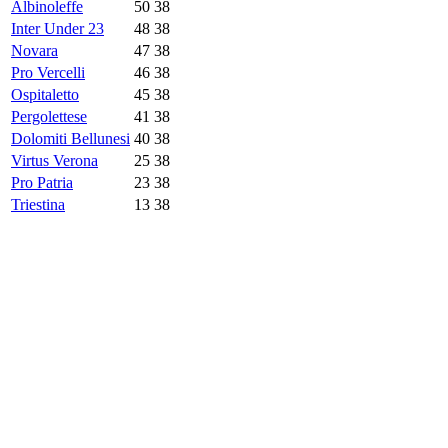
Albinoleffe
50
38
Inter Under 23
48
38
Novara
47
38
Pro Vercelli
46
38
Ospitaletto
45
38
Pergolettese
41
38
Dolomiti Bellunesi
40
38
Virtus Verona
25
38
Pro Patria
23
38
Triestina
13
38