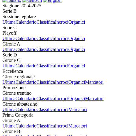
Stagione 2024-2025
Serie B
Sessione regolare
Ultima
Calendario
Classifica
Incroci
Organici
Serie C
Playoff
Ultima
Calendario
Classifica
Incroci
Organici
Girone A
Ultima
Calendario
Classifica
Incroci
Organici
Serie D
Girone C
Ultima
Calendario
Classifica
Incroci
Organici
Eccellenza
Girone regionale
Ultima
Calendario
Classifica
Incroci
Organici
Marcatori
Promozione
Girone trentino
Ultima
Calendario
Classifica
Incroci
Organici
Marcatori
Girone altoatesino
Ultima
Calendario
Classifica
Incroci
Marcatori
Prima Categoria
Girone A
Ultima
Calendario
Classifica
Incroci
Marcatori
Girone B