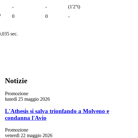
-
-
(
1'
2°t
)
7
0
0
-
0,035 sec.
Notizie
Promozione
lunedì 25 maggio 2026
L'Athesis si salva trionfando a Molveno e
condanna l'Avio
Promozione
venerdì 22 maggio 2026