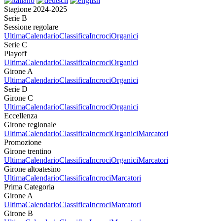
Stagione 2024-2025
Serie B
Sessione regolare
Ultima
Calendario
Classifica
Incroci
Organici
Serie C
Playoff
Ultima
Calendario
Classifica
Incroci
Organici
Girone A
Ultima
Calendario
Classifica
Incroci
Organici
Serie D
Girone C
Ultima
Calendario
Classifica
Incroci
Organici
Eccellenza
Girone regionale
Ultima
Calendario
Classifica
Incroci
Organici
Marcatori
Promozione
Girone trentino
Ultima
Calendario
Classifica
Incroci
Organici
Marcatori
Girone altoatesino
Ultima
Calendario
Classifica
Incroci
Marcatori
Prima Categoria
Girone A
Ultima
Calendario
Classifica
Incroci
Marcatori
Girone B