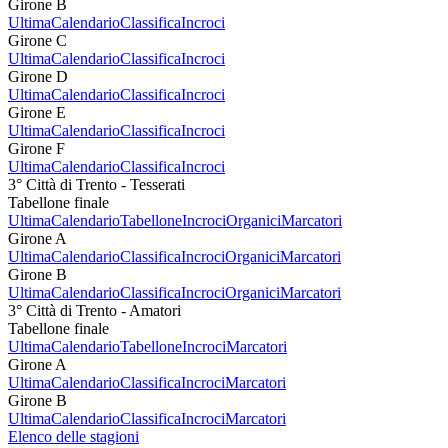
Girone B
Ultima
Calendario
Classifica
Incroci
Girone C
Ultima
Calendario
Classifica
Incroci
Girone D
Ultima
Calendario
Classifica
Incroci
Girone E
Ultima
Calendario
Classifica
Incroci
Girone F
Ultima
Calendario
Classifica
Incroci
3° Città di Trento - Tesserati
Tabellone finale
Ultima
Calendario
Tabellone
Incroci
Organici
Marcatori
Girone A
Ultima
Calendario
Classifica
Incroci
Organici
Marcatori
Girone B
Ultima
Calendario
Classifica
Incroci
Organici
Marcatori
3° Città di Trento - Amatori
Tabellone finale
Ultima
Calendario
Tabellone
Incroci
Marcatori
Girone A
Ultima
Calendario
Classifica
Incroci
Marcatori
Girone B
Ultima
Calendario
Classifica
Incroci
Marcatori
Elenco delle stagioni