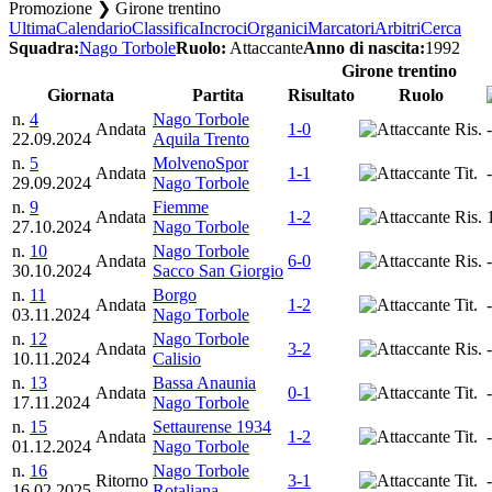
Promozione ❯ Girone trentino
Ultima
Calendario
Classifica
Incroci
Organici
Marcatori
Arbitri
Cerca
Squadra:
Nago Torbole
Ruolo:
Attaccante
Anno di nascita:
1992
Girone trentino
Giornata
Partita
Risultato
Ruolo
n.
4
Nago Torbole
Andata
1-0
Ris.
-
22.09.2024
Aquila Trento
n.
5
MolvenoSpor
Andata
1-1
Tit.
-
29.09.2024
Nago Torbole
n.
9
Fiemme
Andata
1-2
Ris.
27.10.2024
Nago Torbole
n.
10
Nago Torbole
Andata
6-0
Ris.
-
30.10.2024
Sacco San Giorgio
n.
11
Borgo
Andata
1-2
Tit.
-
03.11.2024
Nago Torbole
n.
12
Nago Torbole
Andata
3-2
Ris.
-
10.11.2024
Calisio
n.
13
Bassa Anaunia
Andata
0-1
Tit.
-
17.11.2024
Nago Torbole
n.
15
Settaurense 1934
Andata
1-2
Tit.
-
01.12.2024
Nago Torbole
n.
16
Nago Torbole
Ritorno
3-1
Tit.
-
16.02.2025
Rotaliana