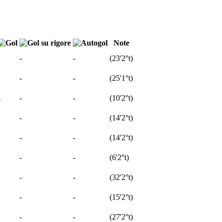
Note
-
-
(
23'
2°t
)
-
-
(
25'
1°t
)
1
-
-
(
10'
2°t
)
-
-
(
14'
2°t
)
-
-
(
14'
2°t
)
-
-
(
6'
2°t
)
-
-
(
32'
2°t
)
-
-
(
15'
2°t
)
-
-
(
27'
2°t
)