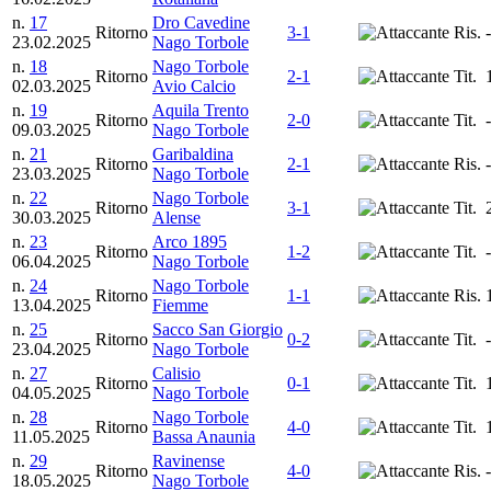
n.
17
Dro Cavedine
Ritorno
3-1
Ris.
-
23.02.2025
Nago Torbole
n.
18
Nago Torbole
Ritorno
2-1
Tit.
02.03.2025
Avio Calcio
n.
19
Aquila Trento
Ritorno
2-0
Tit.
-
09.03.2025
Nago Torbole
n.
21
Garibaldina
Ritorno
2-1
Ris.
-
23.03.2025
Nago Torbole
n.
22
Nago Torbole
Ritorno
3-1
Tit.
30.03.2025
Alense
n.
23
Arco 1895
Ritorno
1-2
Tit.
-
06.04.2025
Nago Torbole
n.
24
Nago Torbole
Ritorno
1-1
Ris.
13.04.2025
Fiemme
n.
25
Sacco San Giorgio
Ritorno
0-2
Tit.
-
23.04.2025
Nago Torbole
n.
27
Calisio
Ritorno
0-1
Tit.
04.05.2025
Nago Torbole
n.
28
Nago Torbole
Ritorno
4-0
Tit.
11.05.2025
Bassa Anaunia
n.
29
Ravinense
Ritorno
4-0
Ris.
-
18.05.2025
Nago Torbole