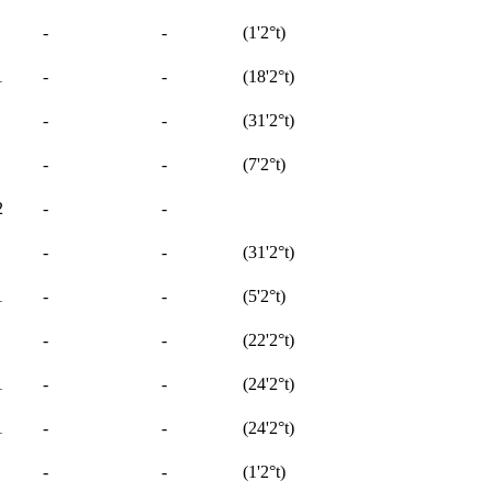
-
-
(
1'
2°t
)
1
-
-
(
18'
2°t
)
-
-
(
31'
2°t
)
-
-
(
7'
2°t
)
2
-
-
-
-
(
31'
2°t
)
1
-
-
(
5'
2°t
)
-
-
(
22'
2°t
)
1
-
-
(
24'
2°t
)
1
-
-
(
24'
2°t
)
-
-
(
1'
2°t
)