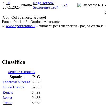
n.
30
Nago Torbole
Ritorno
1-2
Ris.
-
25.05.2025
Settaurense 1934
Gol;
Gol su rigore;
Autogol
Punti:
=0;
=1;
=3 - Ruolo:
=Attaccante
©
www.sportrentino.it
- strumenti per i siti sportivi - pagina creata in 
Classifica
Serie C: Girone A
Squadra
P
G
Lanerossi Vicenza
89
38
Union Brescia
69
38
Renate
64
38
Lecco
64
38
Trento
63
38