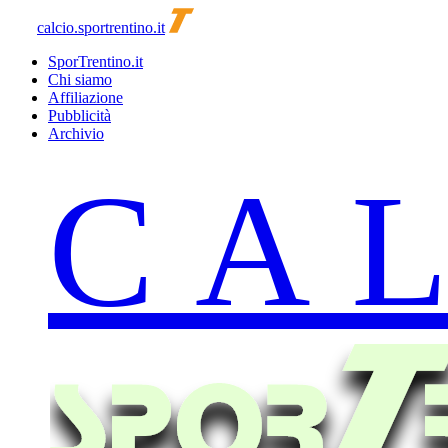
calcio.sportrentino.it
SporTrentino.it
Chi siamo
Affiliazione
Pubblicità
Archivio