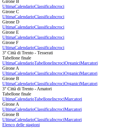
Girone B
Ultima
Calendario
Classifica
Incroci
Girone C
Ultima
Calendario
Classifica
Incroci
Girone D
Ultima
Calendario
Classifica
Incroci
Girone E
Ultima
Calendario
Classifica
Incroci
Girone F
Ultima
Calendario
Classifica
Incroci
3° Città di Trento - Tesserati
Tabellone finale
Ultima
Calendario
Tabellone
Incroci
Organici
Marcatori
Girone A
Ultima
Calendario
Classifica
Incroci
Organici
Marcatori
Girone B
Ultima
Calendario
Classifica
Incroci
Organici
Marcatori
3° Città di Trento - Amatori
Tabellone finale
Ultima
Calendario
Tabellone
Incroci
Marcatori
Girone A
Ultima
Calendario
Classifica
Incroci
Marcatori
Girone B
Ultima
Calendario
Classifica
Incroci
Marcatori
Elenco delle stagioni