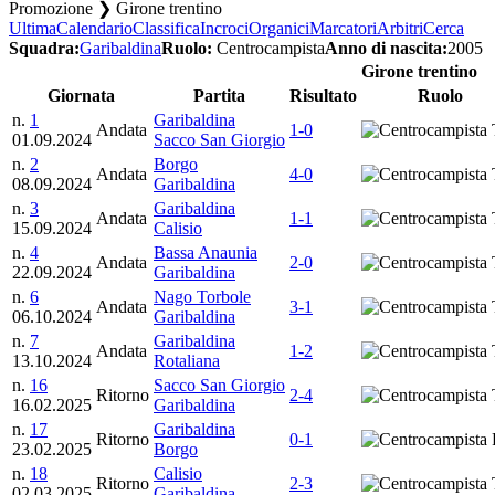
Promozione ❯ Girone trentino
Ultima
Calendario
Classifica
Incroci
Organici
Marcatori
Arbitri
Cerca
Squadra:
Garibaldina
Ruolo:
Centrocampista
Anno di nascita:
2005
Girone trentino
Giornata
Partita
Risultato
Ruolo
n.
1
Garibaldina
Andata
1-0
T
01.09.2024
Sacco San Giorgio
n.
2
Borgo
Andata
4-0
T
08.09.2024
Garibaldina
n.
3
Garibaldina
Andata
1-1
T
15.09.2024
Calisio
n.
4
Bassa Anaunia
Andata
2-0
T
22.09.2024
Garibaldina
n.
6
Nago Torbole
Andata
3-1
T
06.10.2024
Garibaldina
n.
7
Garibaldina
Andata
1-2
T
13.10.2024
Rotaliana
n.
16
Sacco San Giorgio
Ritorno
2-4
T
16.02.2025
Garibaldina
n.
17
Garibaldina
Ritorno
0-1
23.02.2025
Borgo
n.
18
Calisio
Ritorno
2-3
T
02.03.2025
Garibaldina