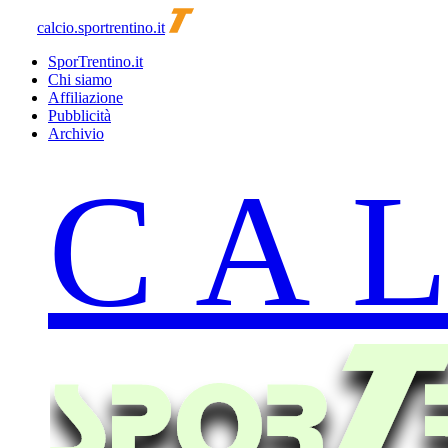
calcio.sportrentino.it
SporTrentino.it
Chi siamo
Affiliazione
Pubblicità
Archivio