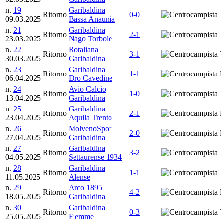
n.
19
Garibaldina
Ritorno
0-0
T
09.03.2025
Bassa Anaunia
n.
21
Garibaldina
Ritorno
2-1
T
23.03.2025
Nago Torbole
n.
22
Rotaliana
Ritorno
3-1
T
30.03.2025
Garibaldina
n.
23
Garibaldina
Ritorno
1-1
06.04.2025
Dro Cavedine
n.
24
Avio Calcio
Ritorno
1-0
T
13.04.2025
Garibaldina
n.
25
Garibaldina
Ritorno
2-1
23.04.2025
Aquila Trento
n.
26
MolvenoSpor
Ritorno
2-0
27.04.2025
Garibaldina
n.
27
Garibaldina
Ritorno
3-2
T
04.05.2025
Settaurense 1934
n.
28
Garibaldina
Ritorno
1-1
T
11.05.2025
Alense
n.
29
Arco 1895
Ritorno
4-2
18.05.2025
Garibaldina
n.
30
Garibaldina
Ritorno
0-3
T
25.05.2025
Fiemme