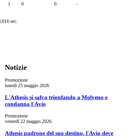
1
0
0
-
0,016 sec.
Notizie
Promozione
lunedì 25 maggio 2026
L'Athesis si salva trionfando a Molveno e
condanna l'Avio
Promozione
venerdì 22 maggio 2026
Athesis padrone del suo destino, l'Avio deve