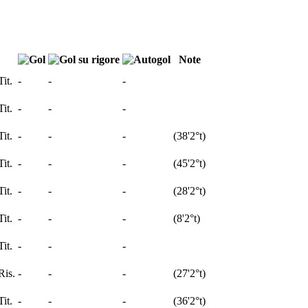
Note
it.
-
-
-
it.
-
-
-
it.
-
-
-
(
38'
2°t
)
it.
-
-
-
(
45'
2°t
)
it.
-
-
-
(
28'
2°t
)
it.
-
-
-
(
8'
2°t
)
it.
-
-
-
Ris.
-
-
-
(
27'
2°t
)
it.
-
-
-
(
36'
2°t
)