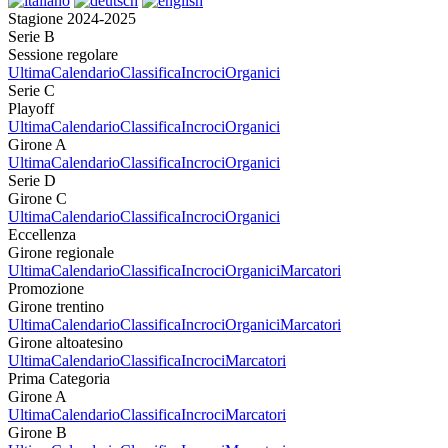
Stagione 2024-2025
Serie B
Sessione regolare
Ultima
Calendario
Classifica
Incroci
Organici
Serie C
Playoff
Ultima
Calendario
Classifica
Incroci
Organici
Girone A
Ultima
Calendario
Classifica
Incroci
Organici
Serie D
Girone C
Ultima
Calendario
Classifica
Incroci
Organici
Eccellenza
Girone regionale
Ultima
Calendario
Classifica
Incroci
Organici
Marcatori
Promozione
Girone trentino
Ultima
Calendario
Classifica
Incroci
Organici
Marcatori
Girone altoatesino
Ultima
Calendario
Classifica
Incroci
Marcatori
Prima Categoria
Girone A
Ultima
Calendario
Classifica
Incroci
Marcatori
Girone B