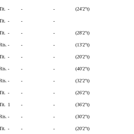
it.
-
-
-
(
24'
2°t
)
it.
-
-
-
it.
-
-
-
(
28'
2°t
)
Ris.
-
-
-
(
13'
2°t
)
it.
-
-
-
(
20'
2°t
)
Ris.
-
-
-
(
40'
2°t
)
Ris.
-
-
-
(
32'
2°t
)
it.
-
-
-
(
26'
2°t
)
it.
1
-
-
(
36'
2°t
)
Ris.
-
-
-
(
30'
2°t
)
it.
-
-
-
(
20'
2°t
)