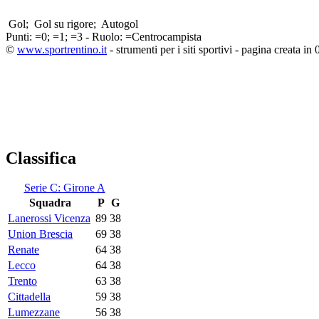
Gol;
Gol su rigore;
Autogol
Punti:
=0;
=1;
=3 - Ruolo:
=Centrocampista
©
www.sportrentino.it
- strumenti per i siti sportivi - pagina creata in 
Classifica
Serie C: Girone A
Squadra
P
G
Lanerossi Vicenza
89
38
Union Brescia
69
38
Renate
64
38
Lecco
64
38
Trento
63
38
Cittadella
59
38
Lumezzane
56
38