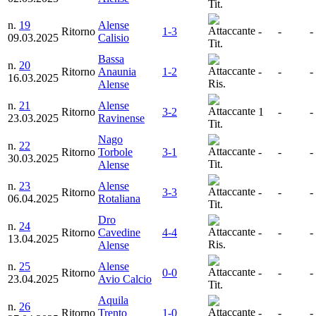
Tit.
n.
19
Alense
Ritorno
1-3
-
-
-
09.03.2025
Calisio
Tit.
Bassa
n.
20
Ritorno
Anaunia
1-2
-
-
-
16.03.2025
Ris.
Alense
n.
21
Alense
Ritorno
3-2
1
-
-
23.03.2025
Ravinense
Tit.
Nago
n.
22
Ritorno
Torbole
3-1
-
-
-
30.03.2025
Tit.
Alense
n.
23
Alense
Ritorno
3-3
-
-
-
06.04.2025
Rotaliana
Tit.
Dro
n.
24
Ritorno
Cavedine
4-4
-
-
-
13.04.2025
Ris.
Alense
n.
25
Alense
Ritorno
0-0
-
-
-
23.04.2025
Avio Calcio
Tit.
Aquila
n.
26
Ritorno
Trento
1-0
-
-
-