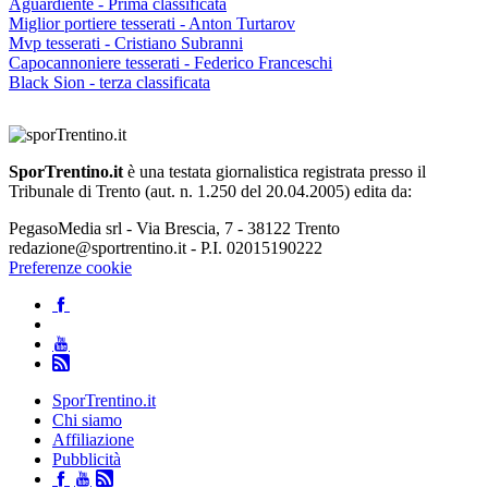
Aguardiente - Prima classificata
Miglior portiere tesserati - Anton Turtarov
Mvp tesserati - Cristiano Subranni
Capocannoniere tesserati - Federico Franceschi
Black Sion - terza classificata
SporTrentino.it
è una testata giornalistica registrata presso il
Tribunale di Trento (aut. n. 1.250 del 20.04.2005) edita da:
PegasoMedia srl - Via Brescia, 7 - 38122 Trento
redazione@sportrentino.it - P.I. 02015190222
Preferenze cookie
SporTrentino.it
Chi siamo
Affiliazione
Pubblicità