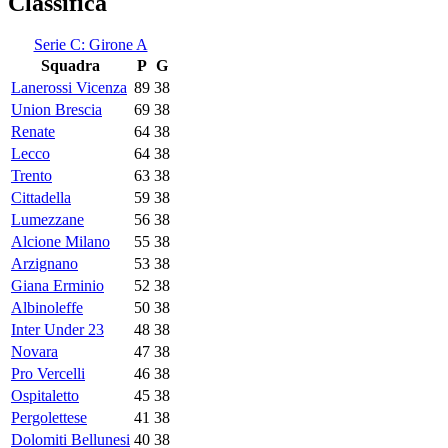
Classifica
Serie C: Girone A
Squadra
P
G
Lanerossi Vicenza
89
38
Union Brescia
69
38
Renate
64
38
Lecco
64
38
Trento
63
38
Cittadella
59
38
Lumezzane
56
38
Alcione Milano
55
38
Arzignano
53
38
Giana Erminio
52
38
Albinoleffe
50
38
Inter Under 23
48
38
Novara
47
38
Pro Vercelli
46
38
Ospitaletto
45
38
Pergolettese
41
38
Dolomiti Bellunesi
40
38