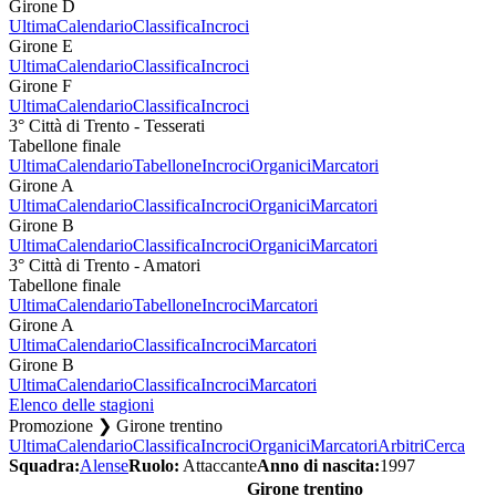
Girone D
Ultima
Calendario
Classifica
Incroci
Girone E
Ultima
Calendario
Classifica
Incroci
Girone F
Ultima
Calendario
Classifica
Incroci
3° Città di Trento - Tesserati
Tabellone finale
Ultima
Calendario
Tabellone
Incroci
Organici
Marcatori
Girone A
Ultima
Calendario
Classifica
Incroci
Organici
Marcatori
Girone B
Ultima
Calendario
Classifica
Incroci
Organici
Marcatori
3° Città di Trento - Amatori
Tabellone finale
Ultima
Calendario
Tabellone
Incroci
Marcatori
Girone A
Ultima
Calendario
Classifica
Incroci
Marcatori
Girone B
Ultima
Calendario
Classifica
Incroci
Marcatori
Elenco delle stagioni
Promozione ❯ Girone trentino
Ultima
Calendario
Classifica
Incroci
Organici
Marcatori
Arbitri
Cerca
Squadra:
Alense
Ruolo:
Attaccante
Anno di nascita:
1997
Girone trentino