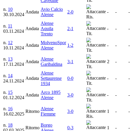
Tit.
Cavedine
n.
10
Avio Calcio
Andata
2-0
-
-
-
30.10.2024
Alense
Ris.
Alense
n.
11
Andata
Aquila
2-1
-
-
-
03.11.2024
Tit.
Trento
n.
12
MolvenoSpor
Andata
1-2
-
-
-
10.11.2024
Alense
Tit.
n.
13
Alense
Andata
3-1
2
-
-
17.11.2024
Garibaldina
Tit.
Alense
n.
14
Andata
Settaurense
0-0
-
-
-
24.11.2024
Tit.
1934
n.
15
Arco 1895
Andata
3-0
-
-
-
01.12.2024
Alense
Tit.
n.
16
Alense
Ritorno
3-0
1
-
-
16.02.2025
Fiemme
Ris.
n.
18
Borgo
Ritorno
0-3
1
-
-
02.03.2025
Alense