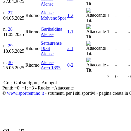
27.04.2025
Tit.
Alense
n.
27
Alense
Ritorno
1-2
1
-
-
04.05.2025
MolvenoSpor
Tit.
n.
28
Garibaldina
Ritorno
1-1
1
-
-
11.05.2025
Alense
Tit.
Settaurense
n.
29
Ritorno
1934
2-1
-
-
-
18.05.2025
Tit.
Alense
n.
30
Alense
Ritorno
0-2
-
-
-
25.05.2025
Arco 1895
Tit.
7
0
0
Gol;
Gol su rigore;
Autogol
Punti:
=0;
=1;
=3 - Ruolo:
=Attaccante
©
www.sportrentino.it
- strumenti per i siti sportivi - pagina creata in 