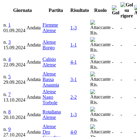
Giornata
Partita
Risultato
Ruolo
n.
1
Fiemme
Andata
1-3
-
-
-
01.09.2024
Alense
Ris.
n.
3
Alense
Andata
1-1
-
-
-
15.09.2024
Borgo
Ris.
n.
4
Calisio
Andata
4-1
-
-
-
22.09.2024
Alense
Ris.
Alense
n.
5
Andata
Bassa
3-1
-
-
-
29.09.2024
Ris.
Anaunia
Alense
n.
7
Andata
Nago
2-2
-
-
-
13.10.2024
Ris.
Torbole
n.
8
Rotaliana
Andata
1-3
-
-
-
20.10.2024
Alense
Ris.
Alense
n.
9
Andata
Dro
4-0
-
-
-
27.10.2024