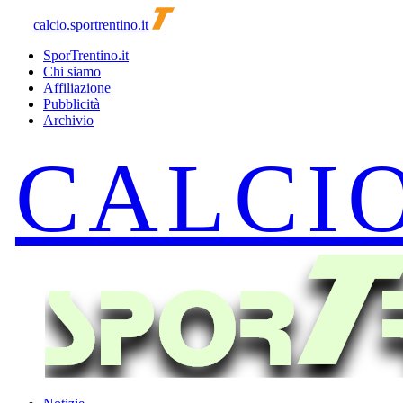
calcio.sportrentino.it
SporTrentino.it
Chi siamo
Affiliazione
Pubblicità
Archivio