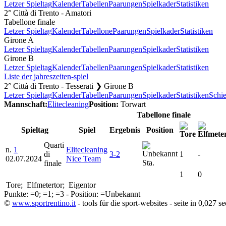
Letzer Spieltag
Kalender
Tabellen
Paarungen
Spielkader
Statistiken
2° Città di Trento - Amatori
Tabellone finale
Letzer Spieltag
Kalender
Tabellone
Paarungen
Spielkader
Statistiken
Girone A
Letzer Spieltag
Kalender
Tabellen
Paarungen
Spielkader
Statistiken
Girone B
Letzer Spieltag
Kalender
Tabellen
Paarungen
Spielkader
Statistiken
Liste der jahreszeiten-spiel
2° Città di Trento - Tesserati ❯ Girone B
Letzer Spieltag
Kalender
Tabellen
Paarungen
Spielkader
Statistiken
Schie
Mannschaft:
Elitecleaning
Position:
Torwart
Tabellone finale
Spieltag
Spiel
Ergebnis
Position
Quarti
n.
1
Elitecleaning
di
3-2
1
-
02.07.2024
Nice Team
Sta.
finale
1
0
Tore;
Elfmetertor;
Eigentor
Punkte:
=0;
=1;
=3 - Position:
=Unbekannt
©
www.sportrentino.it
- tools für die sport-websites - seite in 0,027 se