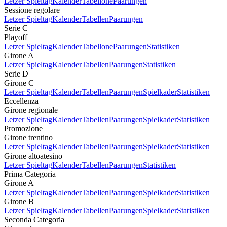
Letzer Spieltag
Kalender
Tabellone
Paarungen
Sessione regolare
Letzer Spieltag
Kalender
Tabellen
Paarungen
Serie C
Playoff
Letzer Spieltag
Kalender
Tabellone
Paarungen
Statistiken
Girone A
Letzer Spieltag
Kalender
Tabellen
Paarungen
Statistiken
Serie D
Girone C
Letzer Spieltag
Kalender
Tabellen
Paarungen
Spielkader
Statistiken
Eccellenza
Girone regionale
Letzer Spieltag
Kalender
Tabellen
Paarungen
Spielkader
Statistiken
Promozione
Girone trentino
Letzer Spieltag
Kalender
Tabellen
Paarungen
Spielkader
Statistiken
Girone altoatesino
Letzer Spieltag
Kalender
Tabellen
Paarungen
Statistiken
Prima Categoria
Girone A
Letzer Spieltag
Kalender
Tabellen
Paarungen
Spielkader
Statistiken
Girone B
Letzer Spieltag
Kalender
Tabellen
Paarungen
Spielkader
Statistiken
Seconda Categoria