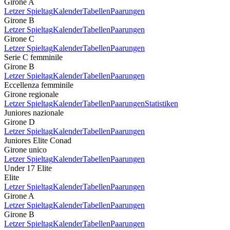
Girone A
Letzer Spieltag
Kalender
Tabellen
Paarungen
Girone B
Letzer Spieltag
Kalender
Tabellen
Paarungen
Girone C
Letzer Spieltag
Kalender
Tabellen
Paarungen
Serie C femminile
Girone B
Letzer Spieltag
Kalender
Tabellen
Paarungen
Eccellenza femminile
Girone regionale
Letzer Spieltag
Kalender
Tabellen
Paarungen
Statistiken
Juniores nazionale
Girone D
Letzer Spieltag
Kalender
Tabellen
Paarungen
Juniores Elite Conad
Girone unico
Letzer Spieltag
Kalender
Tabellen
Paarungen
Under 17 Elite
Elite
Letzer Spieltag
Kalender
Tabellen
Paarungen
Girone A
Letzer Spieltag
Kalender
Tabellen
Paarungen
Girone B
Letzer Spieltag
Kalender
Tabellen
Paarungen