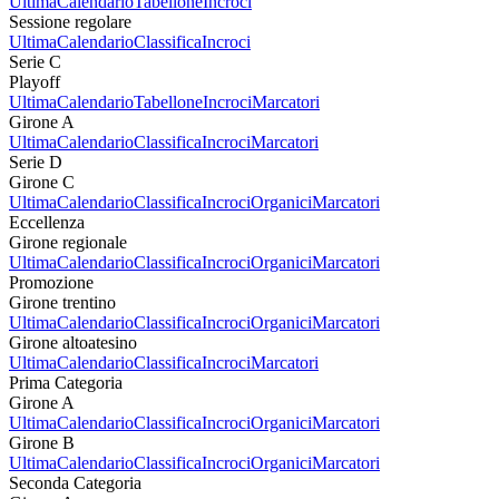
Ultima
Calendario
Tabellone
Incroci
Sessione regolare
Ultima
Calendario
Classifica
Incroci
Serie C
Playoff
Ultima
Calendario
Tabellone
Incroci
Marcatori
Girone A
Ultima
Calendario
Classifica
Incroci
Marcatori
Serie D
Girone C
Ultima
Calendario
Classifica
Incroci
Organici
Marcatori
Eccellenza
Girone regionale
Ultima
Calendario
Classifica
Incroci
Organici
Marcatori
Promozione
Girone trentino
Ultima
Calendario
Classifica
Incroci
Organici
Marcatori
Girone altoatesino
Ultima
Calendario
Classifica
Incroci
Marcatori
Prima Categoria
Girone A
Ultima
Calendario
Classifica
Incroci
Organici
Marcatori
Girone B
Ultima
Calendario
Classifica
Incroci
Organici
Marcatori
Seconda Categoria