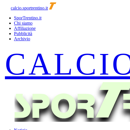
calcio.sportrentino.it
SporTrentino.it
Chi siamo
Affiliazione
Pubblicità
Archivio