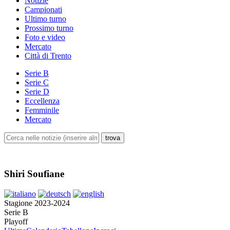
Notizie
Campionati
Ultimo turno
Prossimo turno
Foto e video
Mercato
Città di Trento
Serie B
Serie C
Serie D
Eccellenza
Femminile
Mercato
Shiri Soufiane
Stagione 2023-2024
Serie B
Playoff