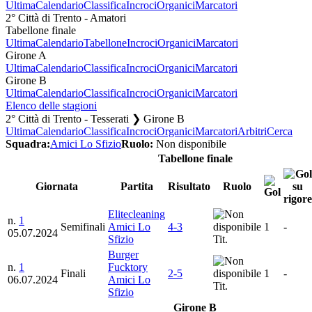
Ultima
Calendario
Classifica
Incroci
Organici
Marcatori
2° Città di Trento - Amatori
Tabellone finale
Ultima
Calendario
Tabellone
Incroci
Organici
Marcatori
Girone A
Ultima
Calendario
Classifica
Incroci
Organici
Marcatori
Girone B
Ultima
Calendario
Classifica
Incroci
Organici
Marcatori
Elenco delle stagioni
2° Città di Trento - Tesserati ❯ Girone B
Ultima
Calendario
Classifica
Incroci
Organici
Marcatori
Arbitri
Cerca
Squadra:
Amici Lo Sfizio
Ruolo:
Non disponibile
Tabellone finale
Giornata
Partita
Risultato
Ruolo
Elitecleaning
n.
1
Semifinali
Amici Lo
4-3
1
-
05.07.2024
Sfizio
Tit.
Burger
n.
1
Fucktory
Finali
2-5
1
-
06.07.2024
Amici Lo
Tit.
Sfizio
Girone B