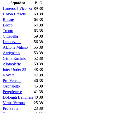
Squadra
P
G
Lanerossi Vicenza
89
38
Union Brescia
69
38
Renate
64
38
Lecco
64
38
Trento
63
38
Cittadella
59
38
Lumezzane
56
38
Alcione Milano
55
38
Arzignano
53
38
Giana Erminio
52
38
Albinoleffe
50
38
Inter Under 23
48
38
Novara
47
38
Pro Vercelli
46
38
Ospitaletto
45
38
Pergolettese
41
38
Dolomiti Bellunesi
40
38
Virtus Verona
25
38
Pro Patria
23
38