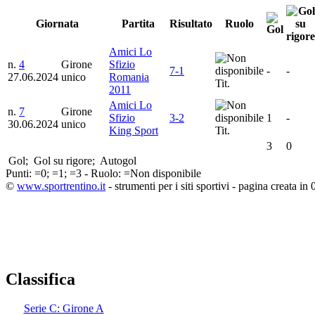
Giornata
Partita
Risultato
Ruolo
Amici Lo
n.
4
Girone
Sfizio
7-1
-
-
27.06.2024
unico
Romania
Tit.
2011
Amici Lo
n.
7
Girone
Sfizio
3-2
1
-
30.06.2024
unico
King Sport
Tit.
3
0
Gol;
Gol su rigore;
Autogol
Punti:
=0;
=1;
=3 - Ruolo:
=Non disponibile
©
www.sportrentino.it
- strumenti per i siti sportivi - pagina creata in 
Classifica
Serie C: Girone A