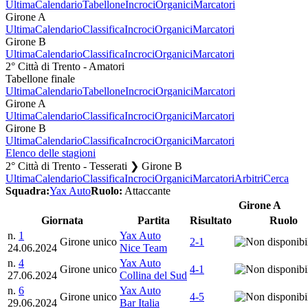
Ultima
Calendario
Tabellone
Incroci
Organici
Marcatori
Girone A
Ultima
Calendario
Classifica
Incroci
Organici
Marcatori
Girone B
Ultima
Calendario
Classifica
Incroci
Organici
Marcatori
2° Città di Trento - Amatori
Tabellone finale
Ultima
Calendario
Tabellone
Incroci
Organici
Marcatori
Girone A
Ultima
Calendario
Classifica
Incroci
Organici
Marcatori
Girone B
Ultima
Calendario
Classifica
Incroci
Organici
Marcatori
Elenco delle stagioni
2° Città di Trento - Tesserati ❯ Girone B
Ultima
Calendario
Classifica
Incroci
Organici
Marcatori
Arbitri
Cerca
Squadra:
Yax Auto
Ruolo:
Attaccante
Girone A
Giornata
Partita
Risultato
Ruolo
n.
1
Yax Auto
Girone unico
2-1
24.06.2024
Nice Team
n.
4
Yax Auto
Girone unico
4-1
27.06.2024
Collina del Sud
n.
6
Yax Auto
Girone unico
4-5
29.06.2024
Bar Italia