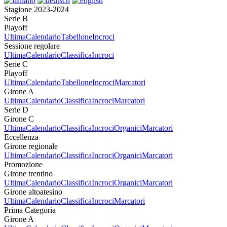
Stagione 2023-2024
Serie B
Playoff
Ultima
Calendario
Tabellone
Incroci
Sessione regolare
Ultima
Calendario
Classifica
Incroci
Serie C
Playoff
Ultima
Calendario
Tabellone
Incroci
Marcatori
Girone A
Ultima
Calendario
Classifica
Incroci
Marcatori
Serie D
Girone C
Ultima
Calendario
Classifica
Incroci
Organici
Marcatori
Eccellenza
Girone regionale
Ultima
Calendario
Classifica
Incroci
Organici
Marcatori
Promozione
Girone trentino
Ultima
Calendario
Classifica
Incroci
Organici
Marcatori
Girone altoatesino
Ultima
Calendario
Classifica
Incroci
Marcatori
Prima Categoria
Girone A