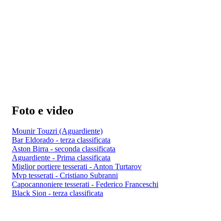
Foto e video
Mounir Touzri (Aguardiente)
Bar Eldorado - terza classificata
Aston Birra - seconda classificata
Aguardiente - Prima classificata
Miglior portiere tesserati - Anton Turtarov
Mvp tesserati - Cristiano Subranni
Capocannoniere tesserati - Federico Franceschi
Black Sion - terza classificata