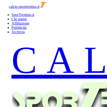
calcio.sportrentino.it
SporTrentino.it
Chi siamo
Affiliazione
Pubblicità
Archivio