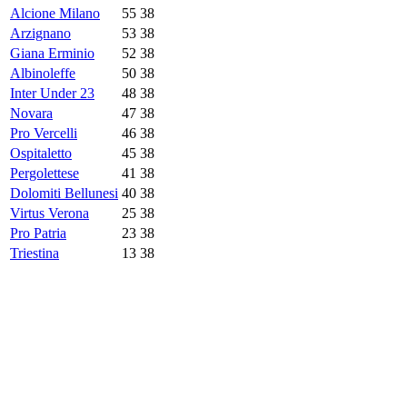
Alcione Milano
55
38
Arzignano
53
38
Giana Erminio
52
38
Albinoleffe
50
38
Inter Under 23
48
38
Novara
47
38
Pro Vercelli
46
38
Ospitaletto
45
38
Pergolettese
41
38
Dolomiti Bellunesi
40
38
Virtus Verona
25
38
Pro Patria
23
38
Triestina
13
38