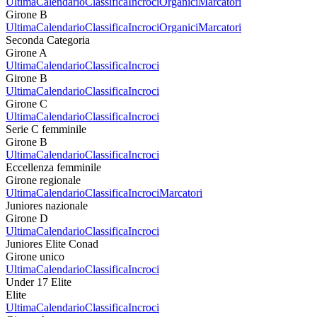
Ultima
Calendario
Classifica
Incroci
Organici
Marcatori
Girone B
Ultima
Calendario
Classifica
Incroci
Organici
Marcatori
Seconda Categoria
Girone A
Ultima
Calendario
Classifica
Incroci
Girone B
Ultima
Calendario
Classifica
Incroci
Girone C
Ultima
Calendario
Classifica
Incroci
Serie C femminile
Girone B
Ultima
Calendario
Classifica
Incroci
Eccellenza femminile
Girone regionale
Ultima
Calendario
Classifica
Incroci
Marcatori
Juniores nazionale
Girone D
Ultima
Calendario
Classifica
Incroci
Juniores Elite Conad
Girone unico
Ultima
Calendario
Classifica
Incroci
Under 17 Elite
Elite
Ultima
Calendario
Classifica
Incroci