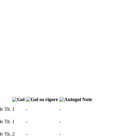
Note
Tit.
1
-
-
Tit.
1
-
-
Tit.
2
-
-