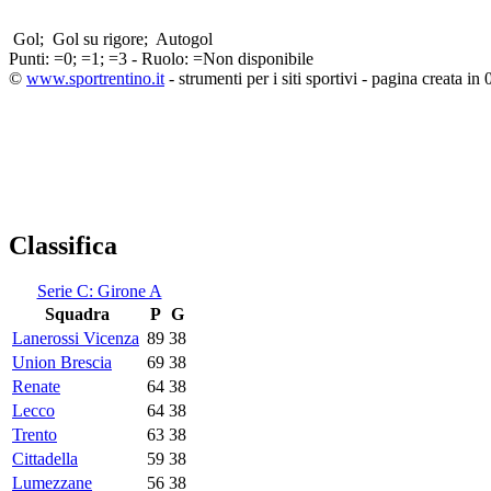
Gol;
Gol su rigore;
Autogol
Punti:
=0;
=1;
=3 - Ruolo:
=Non disponibile
©
www.sportrentino.it
- strumenti per i siti sportivi - pagina creata in 
Classifica
Serie C: Girone A
Squadra
P
G
Lanerossi Vicenza
89
38
Union Brescia
69
38
Renate
64
38
Lecco
64
38
Trento
63
38
Cittadella
59
38
Lumezzane
56
38