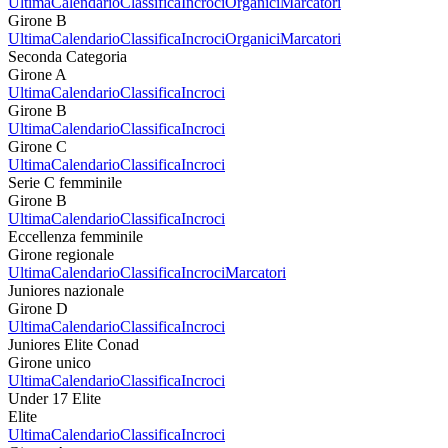
Ultima
Calendario
Classifica
Incroci
Organici
Marcatori
Girone B
Ultima
Calendario
Classifica
Incroci
Organici
Marcatori
Seconda Categoria
Girone A
Ultima
Calendario
Classifica
Incroci
Girone B
Ultima
Calendario
Classifica
Incroci
Girone C
Ultima
Calendario
Classifica
Incroci
Serie C femminile
Girone B
Ultima
Calendario
Classifica
Incroci
Eccellenza femminile
Girone regionale
Ultima
Calendario
Classifica
Incroci
Marcatori
Juniores nazionale
Girone D
Ultima
Calendario
Classifica
Incroci
Juniores Elite Conad
Girone unico
Ultima
Calendario
Classifica
Incroci
Under 17 Elite
Elite
Ultima
Calendario
Classifica
Incroci