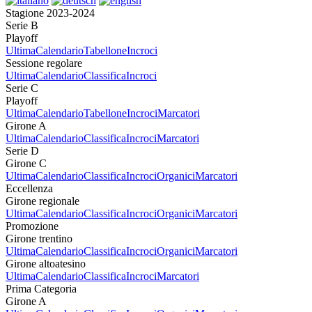
Stagione 2023-2024
Serie B
Playoff
Ultima
Calendario
Tabellone
Incroci
Sessione regolare
Ultima
Calendario
Classifica
Incroci
Serie C
Playoff
Ultima
Calendario
Tabellone
Incroci
Marcatori
Girone A
Ultima
Calendario
Classifica
Incroci
Marcatori
Serie D
Girone C
Ultima
Calendario
Classifica
Incroci
Organici
Marcatori
Eccellenza
Girone regionale
Ultima
Calendario
Classifica
Incroci
Organici
Marcatori
Promozione
Girone trentino
Ultima
Calendario
Classifica
Incroci
Organici
Marcatori
Girone altoatesino
Ultima
Calendario
Classifica
Incroci
Marcatori
Prima Categoria
Girone A