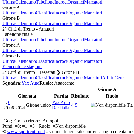
Ultima
Calendario
Tabellone
Incroci
Organici
Marcatori
Girone A
Ultima
Calendario
Classifica
Incroci
Organici
Marcatori
Girone B
Ultima
Calendario
Classifica
Incroci
Organici
Marcatori
2° Città di Trento - Amatori
Tabellone finale
Ultima
Calendario
Tabellone
Incroci
Organici
Marcatori
Girone A
Ultima
Calendario
Classifica
Incroci
Organici
Marcatori
Girone B
Ultima
Calendario
Classifica
Incroci
Organici
Marcatori
Elenco delle stagioni
2° Città di Trento - Tesserati ❯ Girone B
Ultima
Calendario
Classifica
Incroci
Organici
Marcatori
Arbitri
Cerca
Squadra:
Yax Auto
Ruolo:
Attaccante
Girone A
Giornata
Partita
Risultato
Ruolo
n.
6
Yax Auto
Girone unico
4-5
Tit.
29.06.2024
Bar Italia
Gol;
Gol su rigore;
Autogol
Punti:
=0;
=1;
=3 - Ruolo:
=Non disponibile
©
www.sportrentino.it
- strumenti per i siti sportivi - pagina creata in 