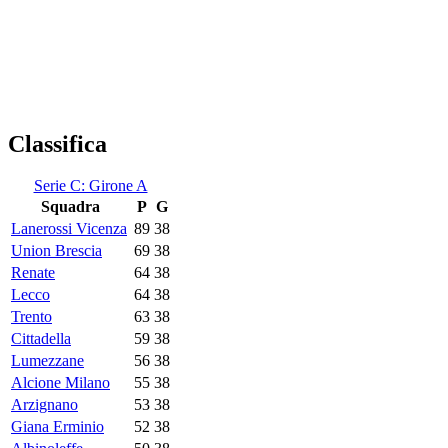
Classifica
Serie C: Girone A
Squadra
P
G
Lanerossi Vicenza
89
38
Union Brescia
69
38
Renate
64
38
Lecco
64
38
Trento
63
38
Cittadella
59
38
Lumezzane
56
38
Alcione Milano
55
38
Arzignano
53
38
Giana Erminio
52
38