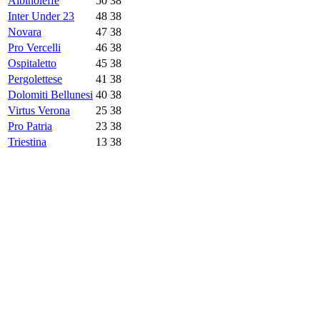
Albinoleffe
50
38
Inter Under 23
48
38
Novara
47
38
Pro Vercelli
46
38
Ospitaletto
45
38
Pergolettese
41
38
Dolomiti Bellunesi
40
38
Virtus Verona
25
38
Pro Patria
23
38
Triestina
13
38