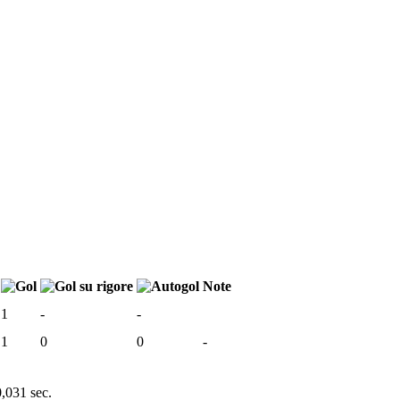
Note
1
-
-
1
0
0
-
0,031 sec.