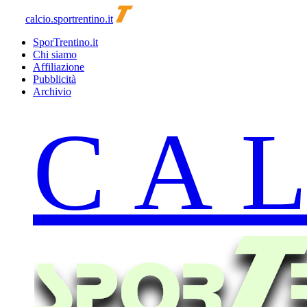
calcio.sportrentino.it
SporTrentino.it
Chi siamo
Affiliazione
Pubblicità
Archivio