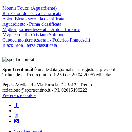
Mounir Touzri (Aguardiente)
Bar Eldorado - terza classificata
Aston Birra - seconda classificata
Aguardiente - Prima classificata
Miglior portiere tesserati - Anton Turtarov
Mvp tesserati - Cristiano Subranni
Capocannoniere tesserati - Federico Franceschi
Black Sion - terza classificata
SporTrentino.it
è una testata giornalistica registrata presso il
Tribunale di Trento (aut. n. 1.250 del 20.04.2005) edita da:
PegasoMedia srl - Via Brescia, 7 - 38122 Trento
redazione@sportrentino.it - P.I. 02015190222
Preferenze cookie
SporTrentino.it