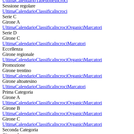
Ultima
Calendario
Tabellone
Incroci
Sessione regolare
Ultima
Calendario
Classifica
Incroci
Serie C
Girone A
Ultima
Calendario
Classifica
Incroci
Organici
Marcatori
Serie D
Girone C
Ultima
Calendario
Classifica
Incroci
Marcatori
Eccellenza
Girone regionale
Ultima
Calendario
Classifica
Incroci
Organici
Marcatori
Promozione
Girone trentino
Ultima
Calendario
Classifica
Incroci
Organici
Marcatori
Girone altoatesino
Ultima
Calendario
Classifica
Incroci
Marcatori
Prima Categoria
Girone A
Ultima
Calendario
Classifica
Incroci
Organici
Marcatori
Girone B
Ultima
Calendario
Classifica
Incroci
Organici
Marcatori
Girone C
Ultima
Calendario
Classifica
Incroci
Organici
Marcatori
Seconda Categoria