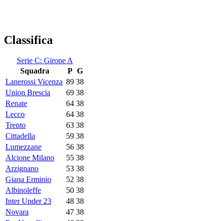
Classifica
Serie C: Girone A
Squadra
P
G
Lanerossi Vicenza
89
38
Union Brescia
69
38
Renate
64
38
Lecco
64
38
Trento
63
38
Cittadella
59
38
Lumezzane
56
38
Alcione Milano
55
38
Arzignano
53
38
Giana Erminio
52
38
Albinoleffe
50
38
Inter Under 23
48
38
Novara
47
38