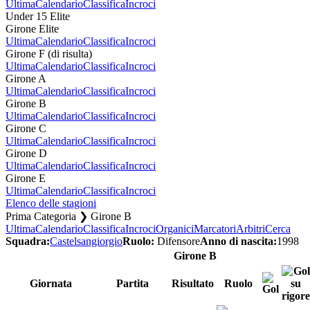
Ultima
Calendario
Classifica
Incroci
Under 15 Elite
Girone Elite
Ultima
Calendario
Classifica
Incroci
Girone F (di risulta)
Ultima
Calendario
Classifica
Incroci
Girone A
Ultima
Calendario
Classifica
Incroci
Girone B
Ultima
Calendario
Classifica
Incroci
Girone C
Ultima
Calendario
Classifica
Incroci
Girone D
Ultima
Calendario
Classifica
Incroci
Girone E
Ultima
Calendario
Classifica
Incroci
Elenco delle stagioni
Prima Categoria ❯ Girone B
Ultima
Calendario
Classifica
Incroci
Organici
Marcatori
Arbitri
Cerca
Squadra:
Castelsangiorgio
Ruolo:
Difensore
Anno di nascita:
1998
Girone B
Giornata
Partita
Risultato
Ruolo