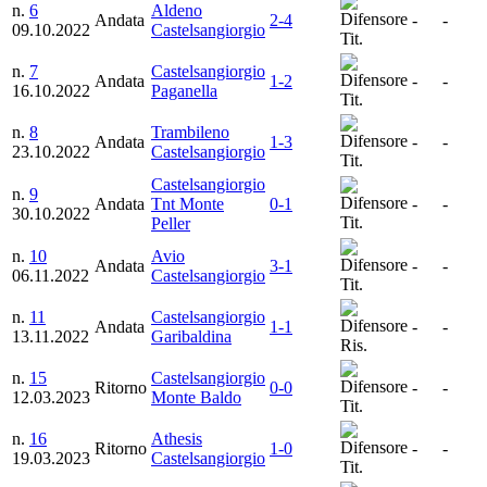
n.
6
Aldeno
Andata
2-4
-
-
09.10.2022
Castelsangiorgio
Tit.
n.
7
Castelsangiorgio
Andata
1-2
-
-
16.10.2022
Paganella
Tit.
n.
8
Trambileno
Andata
1-3
-
-
23.10.2022
Castelsangiorgio
Tit.
Castelsangiorgio
n.
9
Andata
Tnt Monte
0-1
-
-
30.10.2022
Tit.
Peller
n.
10
Avio
Andata
3-1
-
-
06.11.2022
Castelsangiorgio
Tit.
n.
11
Castelsangiorgio
Andata
1-1
-
-
13.11.2022
Garibaldina
Ris.
n.
15
Castelsangiorgio
Ritorno
0-0
-
-
12.03.2023
Monte Baldo
Tit.
n.
16
Athesis
Ritorno
1-0
-
-
19.03.2023
Castelsangiorgio
Tit.