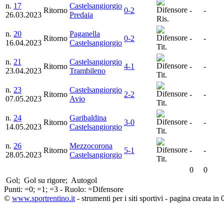
n.
17
Castelsangiorgio
Ritorno
0-2
-
-
26.03.2023
Predaia
Ris.
n.
20
Paganella
Ritorno
0-2
-
-
16.04.2023
Castelsangiorgio
Tit.
n.
21
Castelsangiorgio
Ritorno
4-1
-
-
23.04.2023
Trambileno
Tit.
n.
23
Castelsangiorgio
Ritorno
2-2
-
-
07.05.2023
Avio
Tit.
n.
24
Garibaldina
Ritorno
3-0
-
-
14.05.2023
Castelsangiorgio
Tit.
n.
26
Mezzocorona
Ritorno
5-1
-
-
28.05.2023
Castelsangiorgio
Tit.
0
0
Gol;
Gol su rigore;
Autogol
Punti:
=0;
=1;
=3 - Ruolo:
=Difensore
©
www.sportrentino.it
- strumenti per i siti sportivi - pagina creata in 