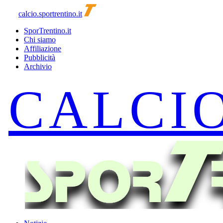
calcio.sportrentino.it
SporTrentino.it
Chi siamo
Affiliazione
Pubblicità
Archivio