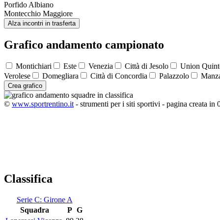
Porfido Albiano
Montecchio Maggiore
Alza incontri in trasferta
Grafico andamento campionato
Montichiari
Este
Venezia
Città di Jesolo
Union Quint
Verolese
Domegliara
Città di Concordia
Palazzolo
Manza
Crea grafico
©
www.sportrentino.it
- strumenti per i siti sportivi - pagina creata in 
Classifica
Serie C: Girone A
Squadra
P
G