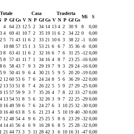
Totale
Casa
Trasferta
Mi
S
N
P
Gf
Gs
V
N
P
Gf
Gs
V
N
P
Gf
Gs
4
64
23
12
5
2
34
14
13
4
2
30
9
8
0,00
3
4
69
41
10
7
2
35
19
11
6
2
34
22
0
0,00
2
5
71
43
11
6
2
33
21
10
6
3
38
22
-1
0,00
10
88
57
15
1
3
53
21
6
6
7
35
36
-6
0,00
3
8
63
41
11
6
2
32
16
6
7
6
31
25
-12
0,00
5
8
57
41
11
7
1
34
16
4
8
7
23
25
-16
0,00
8
6
58
43
7
9
3
29
19
7
9
3
29
24
-16
0,00
5
9
50
41
9
6
4
30
21
5
9
5
20
20
-19
0,00
2
12
60
53
6
7
6
24
24
8
5
6
36
29
-22
0,00
2
13
53
51
8
7
4
26
22
5
5
9
27
29
-25
0,00
0
15
57
59
9
3
7
35
26
4
7
8
22
33
-27
0,00
4
13
54
51
8
5
6
32
26
3
9
7
22
25
-29
0,00
0
16
49
59
6
7
6
24
27
6
3
10
25
32
-30
0,00
0
16
40
63
8
5
6
21
23
4
5
10
19
40
-30
0,00
7
12
48
54
4
9
6
25
25
5
8
6
23
29
-32
0,00
4
14
41
56
4
6
9
16
28
6
8
5
25
28
-32
0,00
1
21
44
73
3
5
11
28
42
3
6
10
16
31
-47
0,00