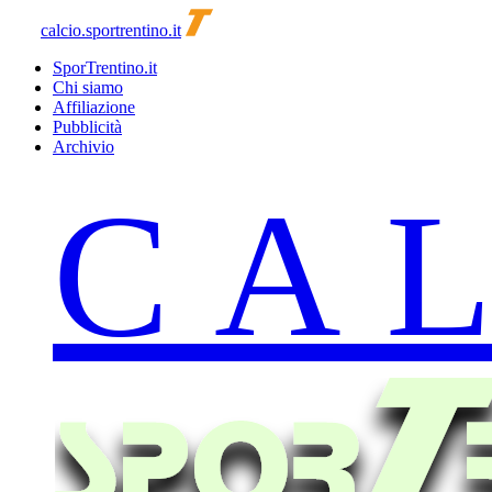
calcio.sportrentino.it
SporTrentino.it
Chi siamo
Affiliazione
Pubblicità
Archivio