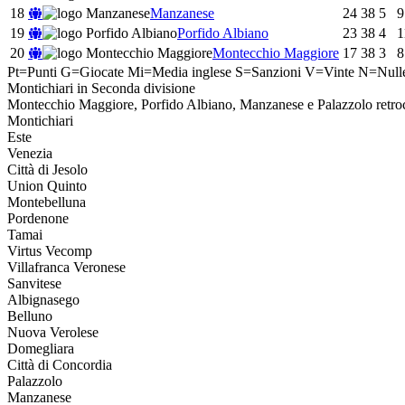
18
Manzanese
24
38
5
9
19
Porfido Albiano
23
38
4
1
20
Montecchio Maggiore
17
38
3
8
Pt=Punti
G=Giocate
Mi=Media inglese
S=Sanzioni
V=Vinte
N=Null
Montichiari in Seconda divisione
Montecchio Maggiore, Porfido Albiano, Manzanese e Palazzolo retro
Montichiari
Este
Venezia
Città di Jesolo
Union Quinto
Montebelluna
Pordenone
Tamai
Virtus Vecomp
Villafranca Veronese
Sanvitese
Albignasego
Belluno
Nuova Verolese
Domegliara
Città di Concordia
Palazzolo
Manzanese