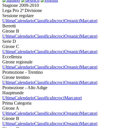
Stagione 2009-2010
Lega Pro 2ª Divisione
Sessione regolare
Ultima
Calendario
Classifica
Incroci
Organici
Marcatori
Berretti
Girone B
Ultima
Calendario
Classifica
Incroci
Organici
Marcatori
Serie D
Girone C
Ultima
Calendario
Classifica
Incroci
Organici
Marcatori
Eccellenza
Girone regionale
Ultima
Calendario
Classifica
Incroci
Organici
Marcatori
Promozione - Trentino
Girone trentino
Ultima
Calendario
Classifica
Incroci
Organici
Marcatori
Promozione - Alto Adige
Hauptrunde
Ultima
Calendario
Classifica
Incroci
Marcatori
Prima Categoria
Girone A
Ultima
Calendario
Classifica
Incroci
Organici
Marcatori
Girone B
Ultima
Calendario
Classifica
Incroci
Organici
Marcatori