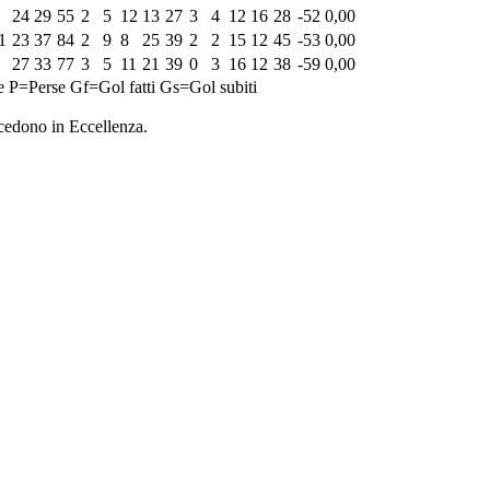
24
29
55
2
5
12
13
27
3
4
12
16
28
-52
0,00
1
23
37
84
2
9
8
25
39
2
2
15
12
45
-53
0,00
27
33
77
3
5
11
21
39
0
3
16
12
38
-59
0,00
e
P=Perse
Gf=Gol fatti
Gs=Gol subiti
cedono in Eccellenza.