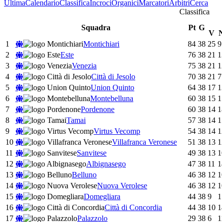
Ultima
Calendario
Classifica
Incroci
Organici
Marcatori
Arbitri
Cerca
Classifica
Squadra
Pt
G
V
1
Montichiari
84
38
25
9
2
Este
76
38
21
1
3
Venezia
75
38
21
1
4
Città di Jesolo
70
38
21
7
5
Union Quinto
64
38
17
1
6
Montebelluna
60
38
15
1
7
Pordenone
60
38
14
1
8
Tamai
57
38
14
1
9
Virtus Vecomp
54
38
14
1
10
Villafranca Veronese
51
38
13
1
11
Sanvitese
49
38
13
1
12
Albignasego
47
38
11
1
13
Belluno
46
38
12
1
14
Nuova Verolese
46
38
12
1
15
Domegliara
44
38
9
1
16
Città di Concordia
44
38
10
1
17
Palazzolo
29
38
6
1