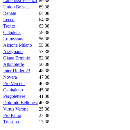
Lanerossi Vicenza
89
38
Union Brescia
69
38
Renate
64
38
Lecco
64
38
Trento
63
38
Cittadella
59
38
Lumezzane
56
38
Alcione Milano
55
38
Arzignano
53
38
Giana Erminio
52
38
Albinoleffe
50
38
Inter Under 23
48
38
Novara
47
38
Pro Vercelli
46
38
Ospitaletto
45
38
Pergolettese
41
38
Dolomiti Bellunesi
40
38
Virtus Verona
25
38
Pro Patria
23
38
Triestina
13
38