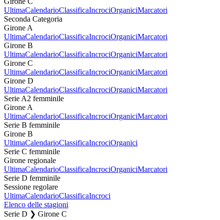
Girone C
Ultima
Calendario
Classifica
Incroci
Organici
Marcatori
Seconda Categoria
Girone A
Ultima
Calendario
Classifica
Incroci
Organici
Marcatori
Girone B
Ultima
Calendario
Classifica
Incroci
Organici
Marcatori
Girone C
Ultima
Calendario
Classifica
Incroci
Organici
Marcatori
Girone D
Ultima
Calendario
Classifica
Incroci
Organici
Marcatori
Serie A2 femminile
Girone A
Ultima
Calendario
Classifica
Incroci
Organici
Marcatori
Serie B femminile
Girone B
Ultima
Calendario
Classifica
Incroci
Organici
Serie C femminile
Girone regionale
Ultima
Calendario
Classifica
Incroci
Organici
Marcatori
Serie D femminile
Sessione regolare
Ultima
Calendario
Classifica
Incroci
Elenco delle stagioni
Serie D ❯ Girone C